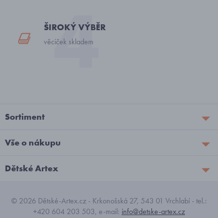
ŠIROKÝ VÝBĚR
věciček skladem
Sortiment
Vše o nákupu
Dětské Artex
© 2026 Dětské-Artex.cz - Krkonošská 27, 543 01 Vrchlabí - tel.:
+420 604 203 503, e-mail:
info@detske-artex.cz