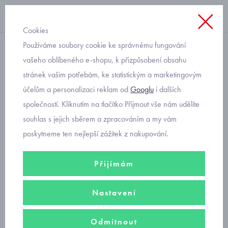
Cookies
Používáme soubory cookie ke správnému fungování
tepláková souprava
vašeho oblíbeného e-shopu, k přizpůsobení obsahu
stránek vašim potřebám, ke statistickým a marketingovým
tepláková souprava a tričko
účelům a personalizaci reklam od
Googlu
i dalších
s dinosaury Mayoral 2623-
společností. Kliknutím na tlačítko Přijmout vše nám udělíte
69
souhlas s jejich sběrem a zpracováním a my vám
poskytneme ten nejlepší zážitek z nakupování.
Přijímám
Nastavení
Odmítnout