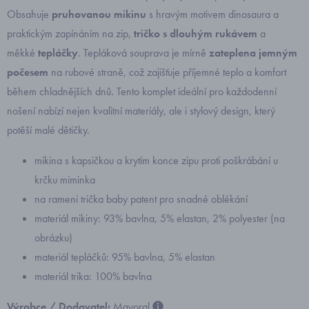
Obsahuje
pruhovanou mikinu
s hravým motivem dinosaura a
praktickým zapínáním na zip,
tričko s dlouhým rukávem
a
měkké
tepláčky
. Tepláková souprava je mírně
zateplena jemným
počesem
na rubové straně, což zajišťuje příjemné teplo a komfort
během chladnějších dnů. Tento komplet ideální pro každodenní
nošení nabízí nejen kvalitní materiály, ale i stylový design, který
potěší malé dětičky.
mikina s kapsičkou a krytím konce zipu proti poškrábání u
krčku miminka
na rameni trička baby patent pro snadné oblékání
materiál mikiny: 93% bavlna, 5% elastan, 2% polyester (na
obrázku)
materiál tepláčků: 95% bavlna, 5% elastan
materiál trika: 100% bavlna
Výrobce / Dodavatel:
Mayoral