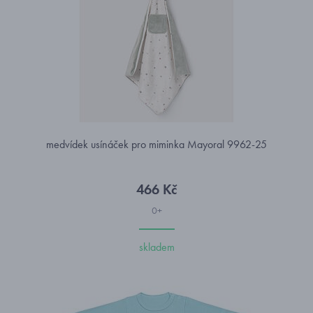
medvídek usínáček pro miminka Mayoral 9962-25
466 Kč
0+
skladem