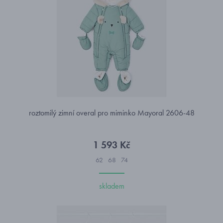
roztomilý zimní overal pro miminko Mayoral 2606-48
1 593 Kč
62
68
74
skladem