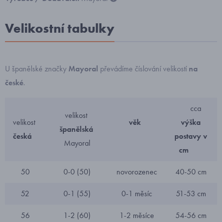
Velikostní tabulky
U španělské značky
Mayoral
převádíme číslování velikostí
na
české
.
cca
velikost
velikost
věk
výška
španělská
česká
postavy v
Mayoral
cm
50
0-0 (50)
novorozenec
40-50 cm
52
0-1 (55)
0-1 měsíc
51-53 cm
56
1-2 (60)
1-2 měsíce
54-56 cm