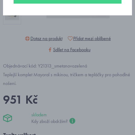
Dotaz na produkt
Přidat mezi oblíbené
Sdílet na Facebooku
Objednávací kód: Y21313_smetanovozelená
Teplejší komplet Mayoral s mikinou, tričkem a tepláčky pro pohodlné
nošení.
951 Kč
skladem
Kdy zboží obdržím?
Zvolte velikost