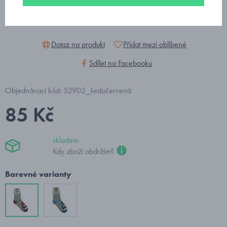
Dotaz na produkt
Přidat mezi oblíbené
Sdílet na Facebooku
Objednávací kód: S2902_šedočervená
85 Kč
skladem
Kdy zboží obdržím?
Barevné varianty