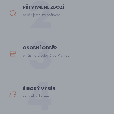
PŘI VÝMĚNĚ ZBOŽÍ
neúčtujeme za poštovné
OSOBNÍ ODBĚR
u nás na prodejně ve Vrchlabí
ŠIROKÝ VÝBĚR
věciček skladem