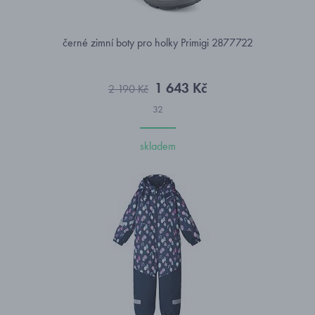
černé zimní boty pro holky Primigi 2877722
1 643 Kč
2 190 Kč
32
skladem