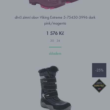
dívčí zimní obuv Viking Extreme 5-75450-3996 dark
pink/magenta
1 576 Kč
30
34
skladem
-25%