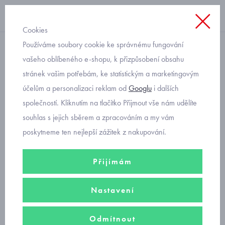
Cookies
Používáme soubory cookie ke správnému fungování
termo, froté
vašeho oblíbeného e-shopu, k přizpůsobení obsahu
stránek vašim potřebám, ke statistickým a marketingovým
teplé dětské ponožky froté
účelům a personalizaci reklam od
Googlu
i dalších
tučňák Trepon
společností. Kliknutím na tlačítko Přijmout vše nám udělíte
souhlas s jejich sběrem a zpracováním a my vám
poskytneme ten nejlepší zážitek z nakupování.
Přijímám
Nastavení
Odmítnout