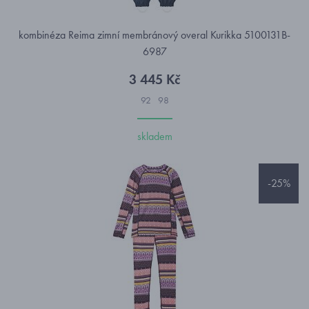
kombinéza Reima zimní membránový overal Kurikka 5100131B-
6987
3 445 Kč
92
98
skladem
-25%