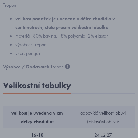
Trepon.
velikost ponožek
je uvedena v délce chodidla v
centimetrech, čtěte prosím velikostní tabulku
materiál: 80% bavlna, 18% polyamid, 2% elastan
výrobce: Trepon
vzor: penguin
Výrobce / Dodavatel:
Trepon
Velikostní tabulky
velikost je uvedena v cm
odpovídá velikosti obuvi
délky chodidla:
(číslování obuvi):
16-18
24 až 27