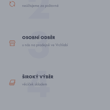
neúčtujeme za poštovné
OSOBNÍ ODBĚR
u nás na prodejně ve Vrchlabí
ŠIROKÝ VÝBĚR
věciček skladem