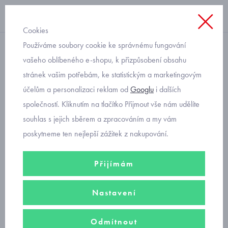
Cookies
Používáme soubory cookie ke správnému fungování
termo, froté
vašeho oblíbeného e-shopu, k přizpůsobení obsahu
stránek vašim potřebám, ke statistickým a marketingovým
teplé dívčí ponožky froté
účelům a personalizaci reklam od
Googlu
i dalších
mrož Trepon
společností. Kliknutím na tlačítko Přijmout vše nám udělíte
souhlas s jejich sběrem a zpracováním a my vám
poskytneme ten nejlepší zážitek z nakupování.
Přijímám
Nastavení
Odmítnout