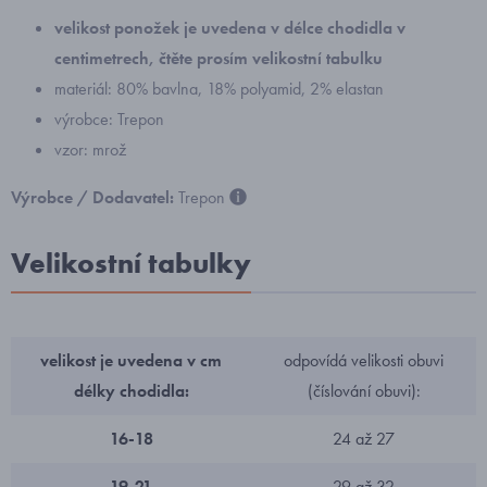
velikost ponožek
je uvedena v délce chodidla v
centimetrech, čtěte prosím velikostní tabulku
materiál: 80% bavlna, 18% polyamid, 2% elastan
výrobce: Trepon
vzor: mrož
Výrobce / Dodavatel:
Trepon
Velikostní tabulky
velikost je uvedena v cm
odpovídá velikosti obuvi
délky chodidla:
(číslování obuvi):
16-18
24 až 27
19-21
29 až 32