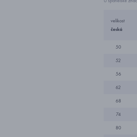
U španělské zna
velikost
česká
50
52
56
62
68
74
80