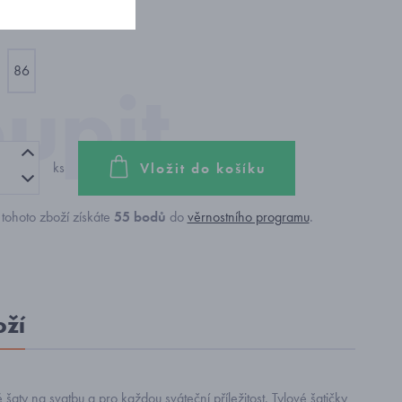
86
ks
Vložit do košíku
tohoto zboží získáte
55
bodů
do
věrnostního programu
.
oží
šaty na svatbu a pro každou sváteční příležitost. Tylové šatičky