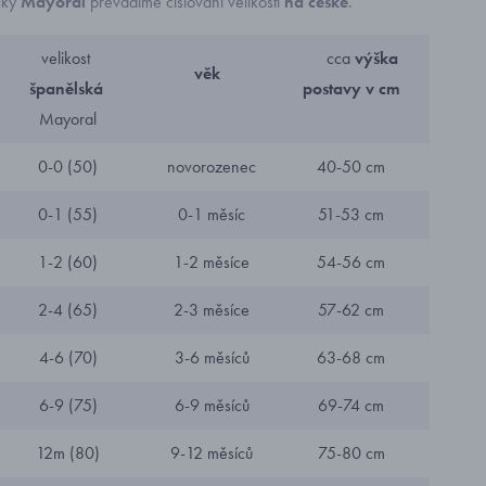
čky
Mayoral
převádíme číslování velikostí
na české
.
velikost
cca
výška
věk
španělská
postavy v cm
Mayoral
0-0 (50)
novorozenec
40-50 cm
0-1 (55)
0-1 měsíc
51-53 cm
1-2 (60)
1-2 měsíce
54-56 cm
2-4 (65)
2-3 měsíce
57-62 cm
4-6 (70)
3-6 měsíců
63-68 cm
6-9 (75)
6-9 měsíců
69-74 cm
12m (80)
9-12 měsíců
75-80 cm