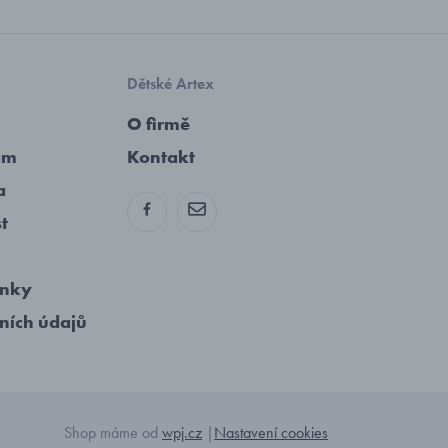
Dětské Artex
O firmě
am
Kontakt
a
st
ínky
ních údajů
Shop máme od
wpj.cz
|
Nastavení cookies