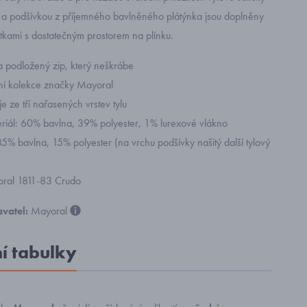
 a podšívkou z příjemného bavlněného plátýnka jsou doplněny
tkami s dostatečným prostorem na plínku.
a podložený zip, který neškrábe
ní kolekce značky Mayoral
je ze tří nařasených vrstev tylu
eriál: 60% bavlna, 39% polyester, 1% lurexové vlákno
5% bavlna, 15% polyester (na vrchu podšívky našitý další tylový
yoral 1811-83 Crudo
vatel:
Mayoral
ní tabulky