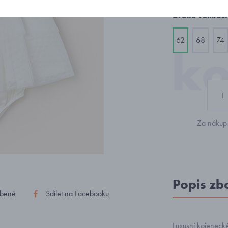
Zvolte velikost
62
68
74
Za nákup 
Popis zb
íbené
Sdílet na Facebooku
Luxusní kojenecké 