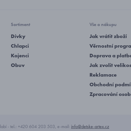
Sortiment
Vše o nákupu
Dívky
Jak vrátit zboží
Chlapci
Věrnostní progr
Kojenci
Doprava a platb
Obuv
Jak zvolit veliko
Reklamace
Obchodní podm
Zpracování osob
abí - tel.: +420 604 203 503, e-mail:
info@detske-artex.cz