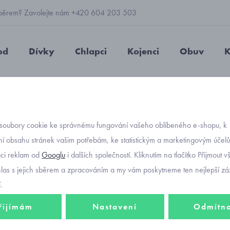
 výběrem? Zavolejte nám +420 604 203 503
od
Dívky
Chlapci
Kojenci
Obuv
K
slavnostní
tylové šatičky na svatbu pro miminko Mayoral 1811-83
soubory cookie ke správnému fungování vašeho oblíbeného e-shopu, k
Objednávací kó
tylové
í obsahu stránek vašim potřebám, ke statistickým a marketingovým účel
aci reklam od
Googlu
i dalších společností. Kliknutím na tlačítko Přijmout 
mimink
hlas s jejich sběrem a zpracováním a my vám poskytneme ten nejlepší záž
.
řijímám
Nastavení
Odmítn
1 092