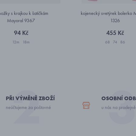
ožky s krajkou k šatičkám
kojenecký svetýrek bolerko 
Mayoral 9367
1326
94 Kč
455 Kč
12m
18m
68
74
86
PŘI VÝMĚNĚ ZBOŽÍ
OSOBNÍ ODB
neúčtujeme za poštovné
u nás na prodejně