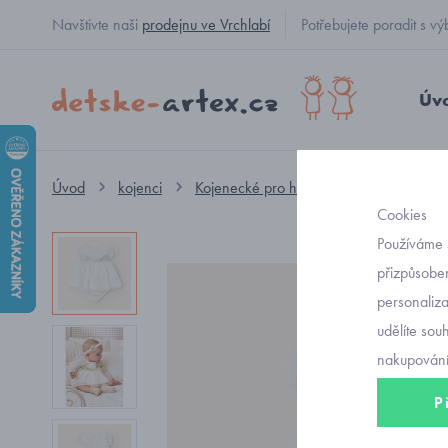
Navštivte naši
prodejnu ve Vrchlabí
Potřebujete poradit s
Úv
Úvod
kojenci
Kojenecké pro holčičky
šatičky
Cookies
Používáme 
přizpůsoben
personaliz
udělíte sou
nakupování
P