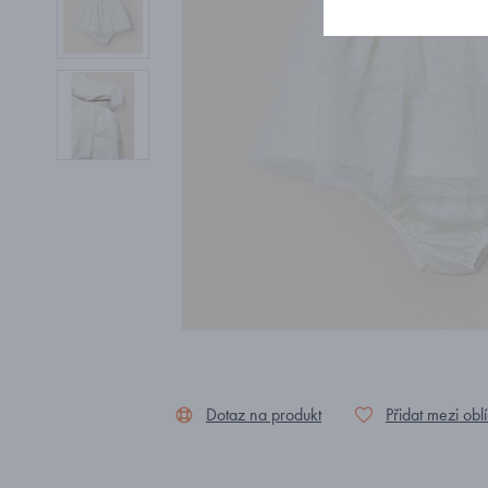
Dotaz na produkt
Přidat mezi obl