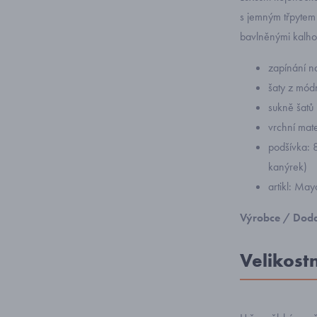
s jemným třpytem
bavlněnými kalho
zapínání n
šaty z mód
sukně šatů 
vrchní mat
podšívka: 8
kanýrek)
artikl: Ma
Výrobce / Doda
Velikost