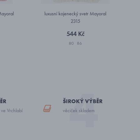
Mayoral
luxusní kojenecký svetr Mayoral
2315
544 Kč
80
86
ĚR
ŠIROKÝ VÝBĚR
 ve Vrchlabí
věciček skladem