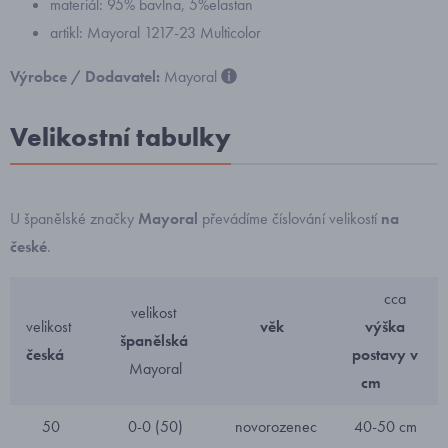
materiál: 95% bavlna, 5%elastan
artikl: Mayoral 1217-23 Multicolor
Výrobce / Dodavatel:
Mayoral
Velikostní tabulky
U španělské značky
Mayoral
převádíme číslování velikostí
na
české
.
cca
velikost
velikost
věk
výška
španělská
česká
postavy v
Mayoral
cm
50
0-0 (50)
novorozenec
40-50 cm