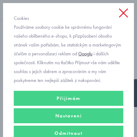
Cookies
Používáme soubory cookie ke správnému fungování
kraťasy
vašeho oblíbeného e-shopu, k přizpůsobení obsahu
stránek vašim potřebám, ke statistickým a marketingovým
veselé dětské oblečení na
účelům a personalizaci reklam od
Googlu
i dalších
léto Mayoral 1217-23
společností. Kliknutím na tlačítko Přijmout vše nám udělíte
souhlas s jejich sběrem a zpracováním a my vám
poskytneme ten nejlepší zážitek z nakupování.
-25%
Přijímám
Nastavení
Odmítnout