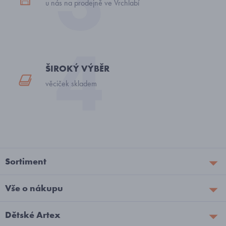
u nás na prodejně ve Vrchlabí
ŠIROKÝ VÝBĚR
věciček skladem
Sortiment
Vše o nákupu
Dětské Artex