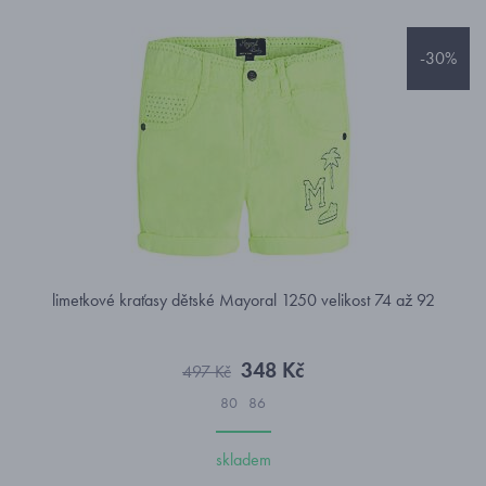
-30%
limetkové kraťasy dětské Mayoral 1250 velikost 74 až 92
348 Kč
497 Kč
80
86
skladem