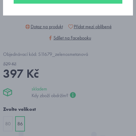
Dotaz na produkt
Přidat mezi oblíbené
Sdílet na Facebooku
Objednávací kód: S11679_zelenosmetanová
529 Kč
397 Kč
skladem
Kdy zboží obdržím?
Zvolte velikost
80
86