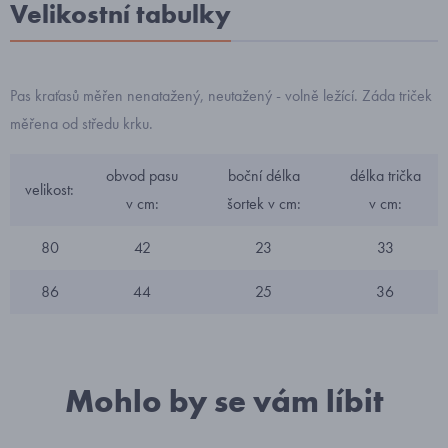
Velikostní tabulky
Pas kraťasů měřen nenatažený, neutažený - volně ležící. Záda triček
měřena od středu krku.
obvod pasu
boční délka
délka trička
velikost:
v cm:
šortek v cm:
v cm:
80
42
23
33
86
44
25
36
Mohlo by se vám líbit