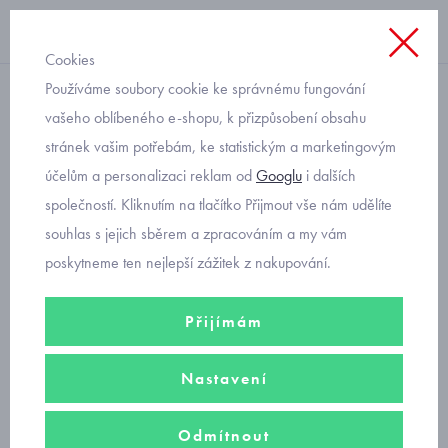
Cookies
Používáme soubory cookie ke správnému fungování
kraťasy
vašeho oblíbeného e-shopu, k přizpůsobení obsahu
stránek vašim potřebám, ke statistickým a marketingovým
letní komplet s dinosaury
účelům a personalizaci reklam od
Googlu
i dalších
1652-21
společností. Kliknutím na tlačítko Přijmout vše nám udělíte
souhlas s jejich sběrem a zpracováním a my vám
poskytneme ten nejlepší zážitek z nakupování.
Přijímám
Nastavení
Odmítnout