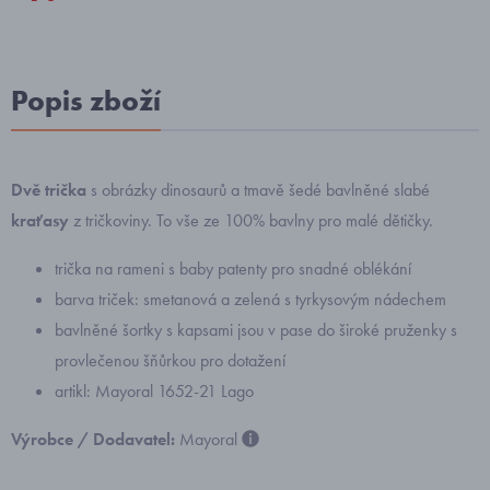
Popis zboží
Dvě trička
s obrázky dinosaurů a tmavě šedé bavlněné slabé
kraťasy
z tričkoviny. To vše ze 100% bavlny pro malé dětičky.
trička na rameni s baby patenty pro snadné oblékání
barva triček: smetanová a zelená s tyrkysovým nádechem
bavlněné šortky s kapsami jsou v pase do široké pruženky s
provlečenou šňůrkou pro dotažení
artikl: Mayoral 1652-21 Lago
Výrobce / Dodavatel:
Mayoral