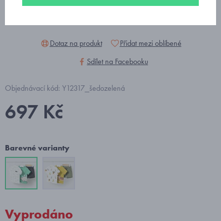
Dotaz na produkt
Přidat mezi oblíbené
Sdílet na Facebooku
Objednávací kód: Y12317_šedozelená
697 Kč
Barevné varianty
Vyprodáno