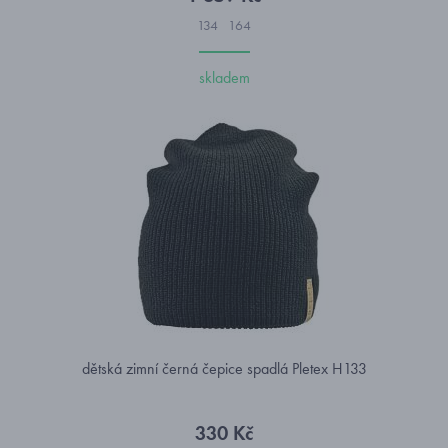
134
164
skladem
dětská zimní černá čepice spadlá Pletex H133
330 Kč