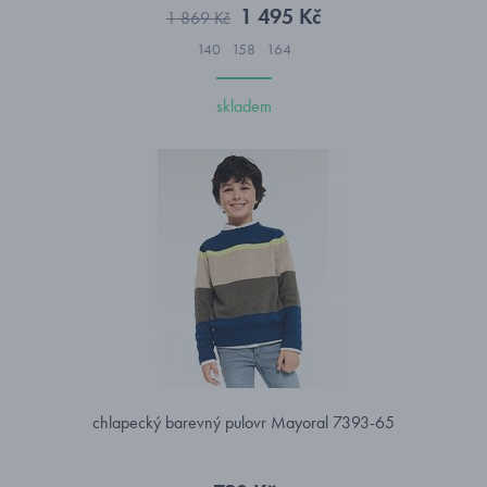
1 495 Kč
1 869 Kč
140
158
164
skladem
chlapecký barevný pulovr Mayoral 7393-65