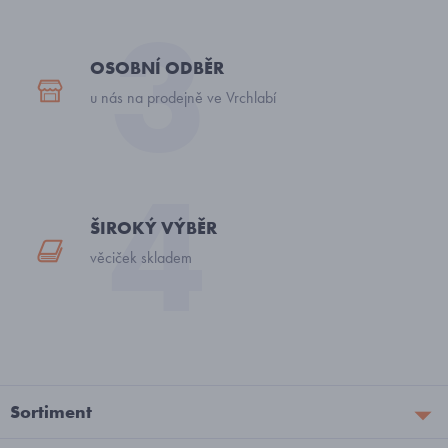
OSOBNÍ ODBĚR
u nás na prodejně ve Vrchlabí
ŠIROKÝ VÝBĚR
věciček skladem
Sortiment