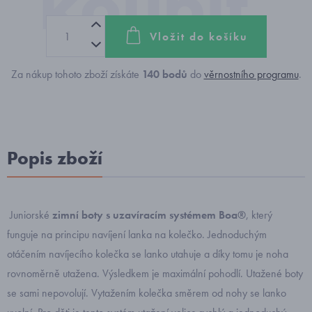
Vložit do košíku
Za nákup tohoto zboží získáte
140
bodů
do
věrnostního programu
.
Popis zboží
Juniorské
zimní boty s uzavíracím systémem Boa®
, který
funguje na principu navíjení lanka na kolečko. Jednoduchým
otáčením navíjecího kolečka se lanko utahuje a díky tomu je noha
rovnoměrně utažena. Výsledkem je maximální pohodlí. Utažené boty
se sami nepovolují. Vytažením kolečka směrem od nohy se lanko