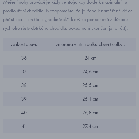
Měření nohy provádějte vždy ve stoje, kdy dojde k maximálnímu
prodloužení chodidla. Nezapomeňte, že je třeba k naměřené délce
přičíst cca 1 cm (to je ,,nadměrek", který se ponechává z důvodu
rychlého růstu dětského chodidla, pokud není ukončen jeho růst).
velikost obuvi:
změřena vnitřní délka obuvi (stélky):
36
24 cm
37
24,6 cm
38
25,5 cm
39
26,1 cm
40
26,8 cm
41
27,4 cm