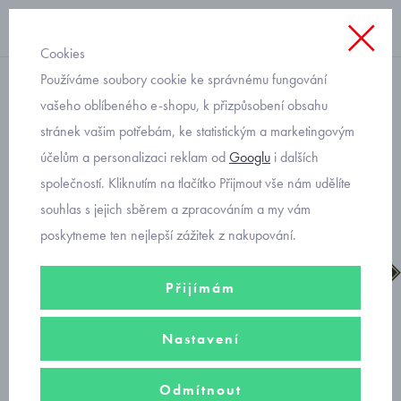
Cookies
Používáme soubory cookie ke správnému fungování
dětské sněhule
vašeho oblíbeného e-shopu, k přizpůsobení obsahu
stránek vašim potřebám, ke statistickým a marketingovým
Viking Bjork Boa GTX 3-
účelům a personalizaci reklam od
Googlu
i dalších
91400-2 gore-tex zimní boty
společností. Kliknutím na tlačítko Přijmout vše nám udělíte
souhlas s jejich sběrem a zpracováním a my vám
poskytneme ten nejlepší zážitek z nakupování.
Přijímám
Nastavení
Odmítnout