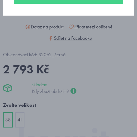
Dotaz na produkt
Přidat mezi oblíbené
Sdílet na Facebooku
Objednávací kód: S2062_černá
2 793 Kč
skladem
Kdy zboží obdržím?
Zvolte velikost
38
41