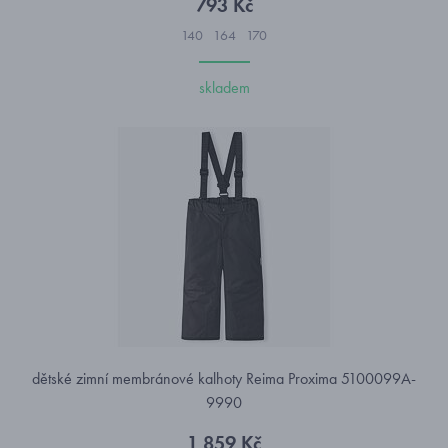
793 Kč
140
164
170
skladem
dětské zimní membránové kalhoty Reima Proxima 5100099A-
9990
1 859 Kč