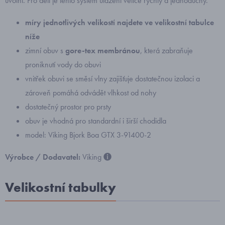
uvolní. Pro děti je tento systém utažení velice rychlý a jednoduchý.
míry jednotlivých velikostí najdete ve velikostní tabulce
níže
zimní obuv s
gore-tex membránou
, která
zabraňuje
proniknutí vody do obuvi
vnitřek obuvi se směsí vlny zajišťuje dostatečnou izolaci a
zároveň pomáhá odvádět vlhkost od nohy
dostatečný prostor pro prsty
obuv je vhodná pro standardní i širší chodidla
model: Viking Bjork Boa GTX 3-91400-2
Výrobce / Dodavatel:
Viking
Velikostní tabulky