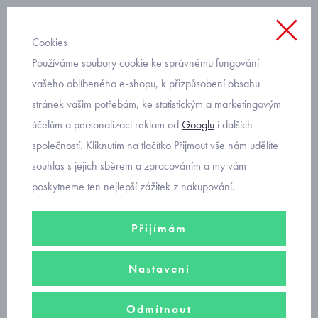
Cookies
Používáme soubory cookie ke správnému fungování
pláštěnky
vašeho oblíbeného e-shopu, k přizpůsobení obsahu
stránek vašim potřebám, ke statistickým a marketingovým
Viola dětská zelená
účelům a personalizaci reklam od
Googlu
i dalších
pláštěnka
společností. Kliknutím na tlačítko Přijmout vše nám udělíte
souhlas s jejich sběrem a zpracováním a my vám
poskytneme ten nejlepší zážitek z nakupování.
Přijímám
Nastavení
Odmítnout