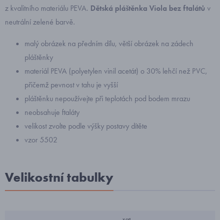
z kvalitního materiálu PEVA.
Dětská pláštěnka Viola bez ftalátů
v
neutrální zelené barvě.
malý obrázek na předním dílu, větší obrázek na zádech
pláštěnky
materiál PEVA (polyetylen vinil acetát) o 30% lehčí než PVC,
přičemž pevnost v tahu je vyšší
pláštěnku nepoužívejte při teplotách pod bodem mrazu
neobsahuje ftaláty
velikost zvolte podle výšky postavy dítěte
vzor 5502
Velikostní tabulky