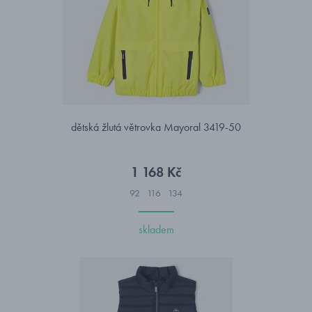
dětská žlutá větrovka Mayoral 3419-50
1 168 Kč
92
116
134
skladem