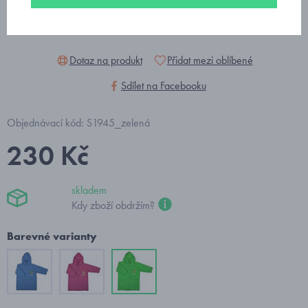
Dotaz na produkt
Přidat mezi oblíbené
Sdílet na Facebooku
Objednávací kód: S1945_zelená
230 Kč
skladem
Kdy zboží obdržím?
Barevné varianty