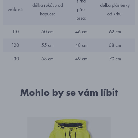
šířka
délka rukávu od
délka pláštěnky
velikost:
přes
kapuce:
od krku:
prsa:
110
50 cm
46 cm
62 cm
120
55 cm
48 cm
68 cm
130
58 cm
49 cm
70 cm
Mohlo by se vám líbit