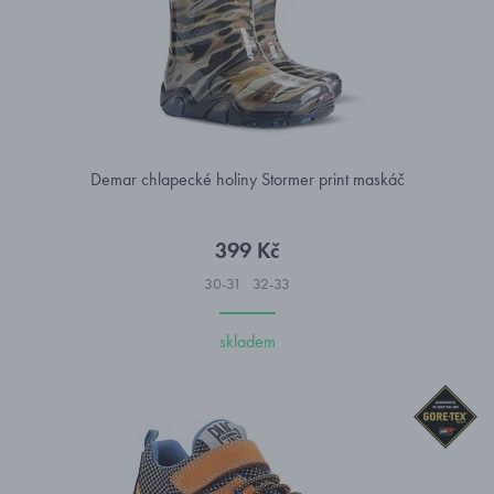
Demar chlapecké holiny Stormer print maskáč
399 Kč
30-31
32-33
skladem