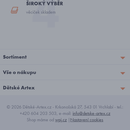
ŠIROKÝ VÝBĚR
věciček skladem
Sortiment
Vše o nákupu
Dětské Artex
© 2026 Dětské-Artex.cz - Krkonošská 27, 543 01 Vrchlabí - tel.:
+420 604 203 503, e-mail:
info@detske-artex.cz
Shop máme od
wpj.cz
|
Nastavení cookies