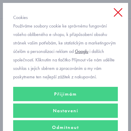
Cookies
Používáme soubory cookie ke správnému fungování
s dlouhým rukávem
vašeho oblíbeného e-shopu, k přizpůsobení obsahu
stránek vašim potřebám, ke statistickým a marketingovým
zábavné triko s pejsky pro
účelům a personalizaci reklam od
Googlu
i dalších
batolata Mayoral 2069-54
společností. Kliknutím na tlačítko Přijmout vše nám udělíte
souhlas s jejich sběrem a zpracováním a my vám
poskytneme ten nejlepší zážitek z nakupování.
Přijímám
Nastavení
Odmítnout