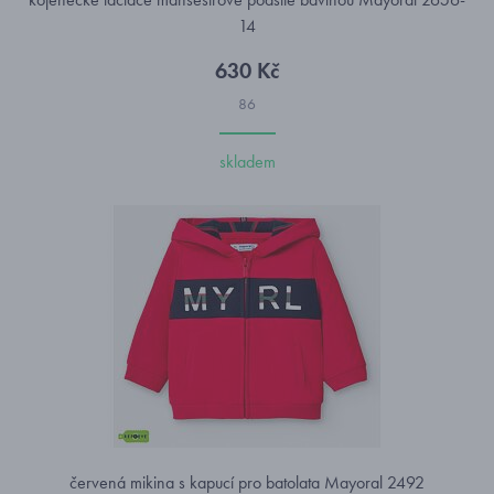
14
630 Kč
86
skladem
červená mikina s kapucí pro batolata Mayoral 2492