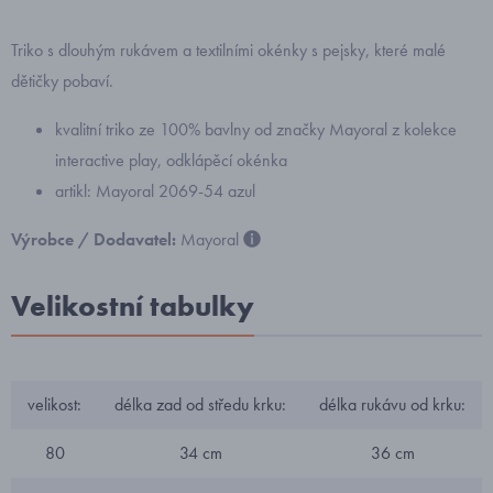
Triko s dlouhým rukávem a textilními okénky s pejsky, které malé
dětičky pobaví.
kvalitní triko ze 100% bavlny od značky Mayoral z kolekce
interactive play, odklápěcí okénka
artikl: Mayoral 2069-54 azul
Výrobce / Dodavatel:
Mayoral
Velikostní tabulky
velikost:
délka zad od středu krku:
délka rukávu od krku:
80
34 cm
36 cm