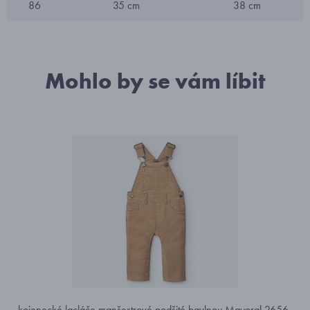
86
35 cm
38 cm
Mohlo by se vám líbit
kojenecké lacláče manšestrové podšité bavlnou Mayoral 2656-