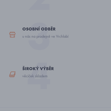
OSOBNÍ ODBĚR
u nás na prodejně ve Vrchlabí
ŠIROKÝ VÝBĚR
věciček skladem