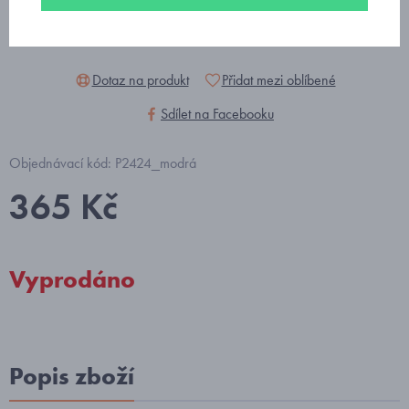
Dotaz na produkt
Přidat mezi oblíbené
Sdílet na Facebooku
Objednávací kód: P2424_modrá
365 Kč
Vyprodáno
Popis zboží