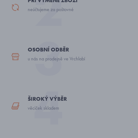
PŘI VÝMĚNĚ ZBOŽÍ
neúčtujeme za poštovné
OSOBNÍ ODBĚR
u nás na prodejně ve Vrchlabí
ŠIROKÝ VÝBĚR
věciček skladem