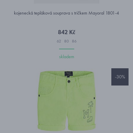
kojenecká tepláková souprava s tričkem Mayoral 1801-4
842 Kč
62
80
86
skladem
-30%