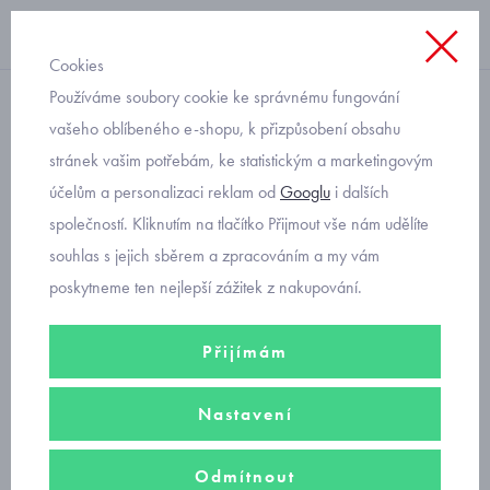
Cookies
Používáme soubory cookie ke správnému fungování
trička
vašeho oblíbeného e-shopu, k přizpůsobení obsahu
stránek vašim potřebám, ke statistickým a marketingovým
zelené triko se štěňátkem
účelům a personalizaci reklam od
Googlu
i dalších
pro batolata Mayoral 1046
společností. Kliknutím na tlačítko Přijmout vše nám udělíte
souhlas s jejich sběrem a zpracováním a my vám
poskytneme ten nejlepší zážitek z nakupování.
Přijímám
Nastavení
Odmítnout