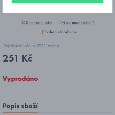
Dotaz na produkt
Přidat mezi oblíbené
Sdílet na Facebooku
Objednávací kód: M17123_zelená
251 Kč
Vyprodáno
Popis zboží