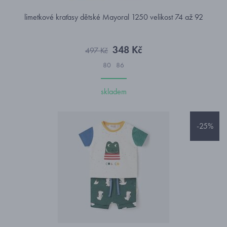
limetkové kraťasy dětské Mayoral 1250 velikost 74 až 92
348 Kč
497 Kč
80
86
skladem
-25%