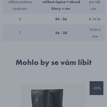
velikost značena
velikost čepice = obvod
pro věk
výrobcem:
hlavy v cm:
cca:
6
54 - 56
8-14 let
14 let a
7
56 - 58
více
Mohlo by se vám líbit
-30%