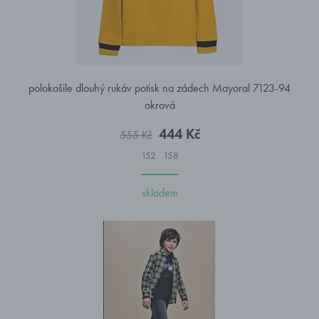
polokošile dlouhý rukáv potisk na zádech Mayoral 7123-94
okrová
444 Kč
555 Kč
152
158
skladem