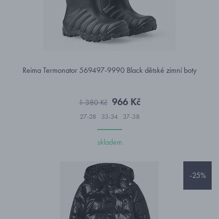
Reima Termonator 569497-9990 Black dětské zimní boty
966 Kč
1 380 Kč
27-28
33-34
37-38
skladem
-25%