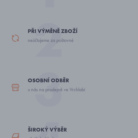
PŘI VÝMĚNĚ ZBOŽÍ
neúčtujeme za poštovné
OSOBNÍ ODBĚR
u nás na prodejně ve Vrchlabí
ŠIROKÝ VÝBĚR