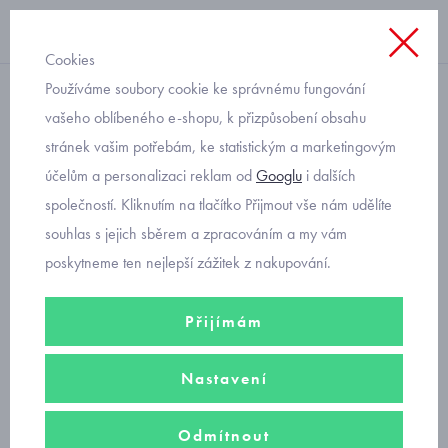
Cookies
Používáme soubory cookie ke správnému fungování
funkční zateplená
vašeho oblíbeného e-shopu, k přizpůsobení obsahu
stránek vašim potřebám, ke statistickým a marketingovým
zimní čepice RDX s fleecem
účelům a personalizaci reklam od
Googlu
i dalších
Kostky FZ971P
společností. Kliknutím na tlačítko Přijmout vše nám udělíte
souhlas s jejich sběrem a zpracováním a my vám
poskytneme ten nejlepší zážitek z nakupování.
Přijímám
Nastavení
Odmítnout