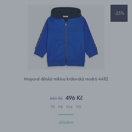
-25%
Mayoral dětská mikina královská modrá 4482
496 Kč
661 Kč
92
98
104
110
skladem