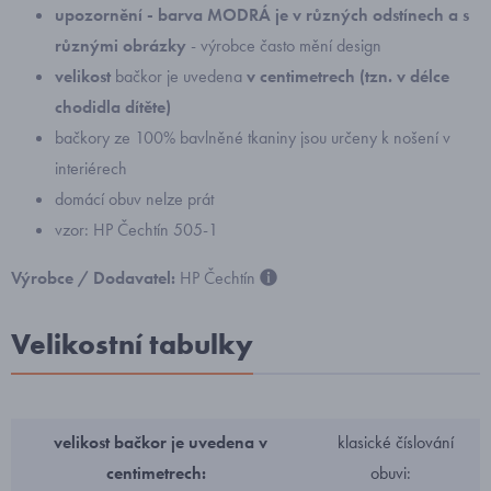
upozornění - barva MODRÁ je v různých odstínech a s
různými obrázky
- výrobce často mění design
velikost
bačkor je uvedena
v centimetrech (tzn. v délce
chodidla dítěte)
bačkory ze 100% bavlněné tkaniny jsou určeny k nošení v
interiérech
domácí obuv nelze prát
vzor: HP Čechtín 505-1
Výrobce / Dodavatel:
HP Čechtín
Velikostní tabulky
velikost bačkor je uvedena v
klasické číslování
centimetrech:
obuvi: