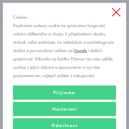
Cookies
Používáme soubory cookie ke správnému fungování
na přezku HP Čechtín
vašeho oblíbeného e-shopu, k přizpůsobení obsahu
stránek vašim potřebám, ke statistickým a marketingovým
bačkory žirafa modré 505-1
účelům a personalizaci reklam od
Googlu
i dalších
společností. Kliknutím na tlačítko Přijmout vše nám udělíte
souhlas s jejich sběrem a zpracováním a my vám
poskytneme ten nejlepší zážitek z nakupování.
Přijímám
Nastavení
Odmítnout