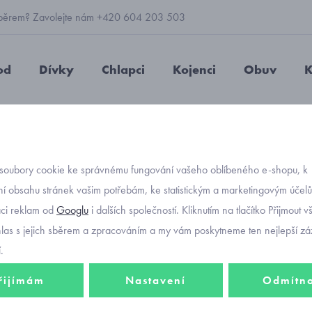
 výběrem? Zavolejte nám +420 604 203 503
od
Dívky
Chlapci
Kojenci
Obuv
K
čkůrky kotníkové s průduchy šněrovací červené 507-0
soubory cookie ke správnému fungování vašeho oblíbeného e-shopu, k
Objednávací kód
bačkůr
í obsahu stránek vašim potřebám, ke statistickým a marketingovým účel
aci reklam od
Googlu
i dalších společností. Kliknutím na tlačítko Přijmout 
šněrov
hlas s jejich sběrem a zpracováním a my vám poskytneme ten nejlepší záž
.
řijímám
Nastavení
Odmítn
262 K