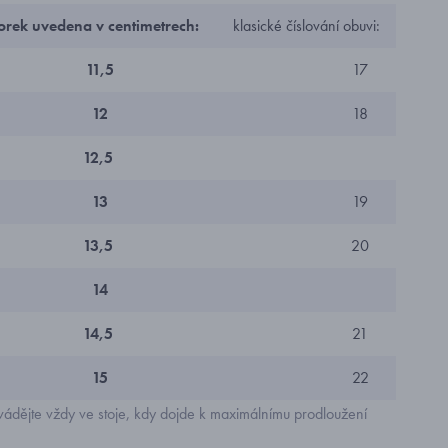
korek uvedena v centimetrech:
klasické číslování obuvi:
11,5
17
12
18
12,5
13
19
13,5
20
14
14,5
21
15
22
ádějte vždy ve stoje, kdy dojde k maximálnímu prodloužení