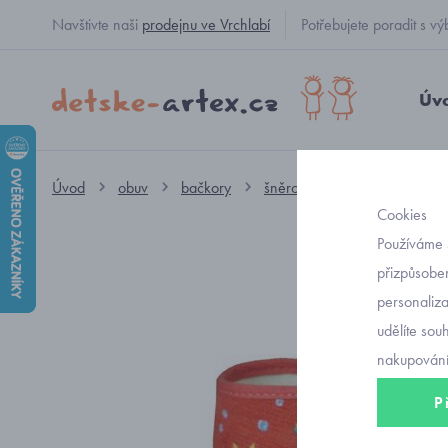
Navštivte naši
prodejnu ve Vrchlabí
Potřebujete poradit s
Úv
Úvod
obuv
bačkory
šněrovací HP Čechtín
ba
Cookies
Používáme 
přizpůsoben
personaliz
udělíte sou
nakupování
P