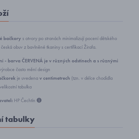
oží
vé bačkory
s otvory po stranách minimalizují pocení dětského
česká obuv z bavlněné tkaniny s certifikací Žirafa.
í - barva ČERVENÁ je v různých odstínech a s různými
 výrobce často mění design
bačkorek
je uvedena
v centimetrech
(tzn. v délce chodidla
 velikostní tabulka
vatel:
HP Čechtín
ní tabulky