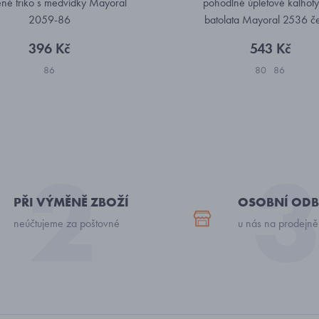
né triko s medvídky Mayoral
pohodlné úpletové kalhoty
2059-86
batolata Mayoral 2536 č
396 Kč
543 Kč
86
80
86
PŘI VÝMĚNĚ ZBOŽÍ
OSOBNÍ ODB
neúčtujeme za poštovné
u nás na prodejně