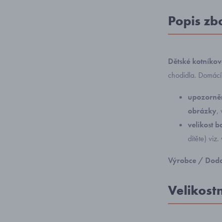
Popis zb
Dětské kotníko
chodidla. Domácí 
upozorněn
obrázky
,
velikost 
dítěte) viz.
Výrobce / Doda
Velikost