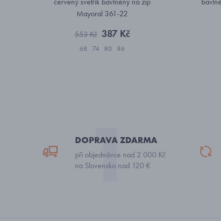
červený svetřík bavlněný na zip
bavlně
Mayoral 361-22
387 Kč
553 Kč
68
74
80
86
DOPRAVA ZDARMA
při objednávce nad 2 000 Kč
na Slovensko nad 120 €