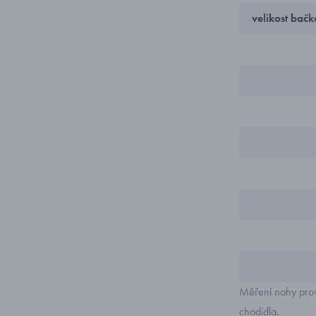
velikost bač
Měření nohy prov
chodidla.