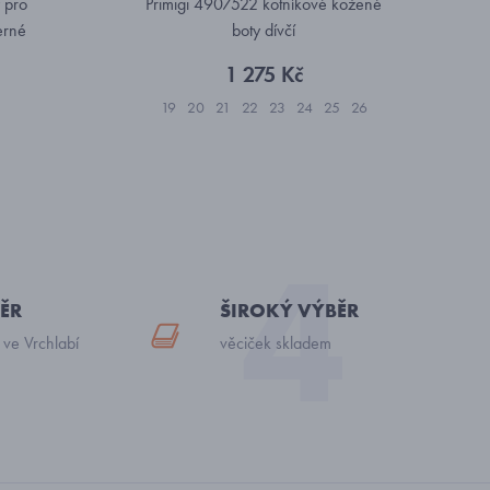
 pro
Primigi 4907522 kotníkové kožené
erné
boty dívčí
1 275 Kč
19
20
21
22
23
24
25
26
ĚR
ŠIROKÝ VÝBĚR
 ve Vrchlabí
věciček skladem