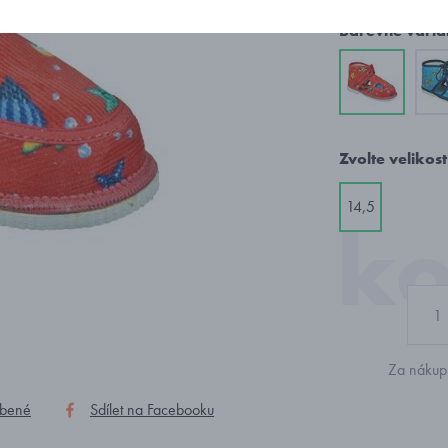
Barevné varia
Zvolte velikost
14,5
Za nákup 
íbené
Sdílet na Facebooku