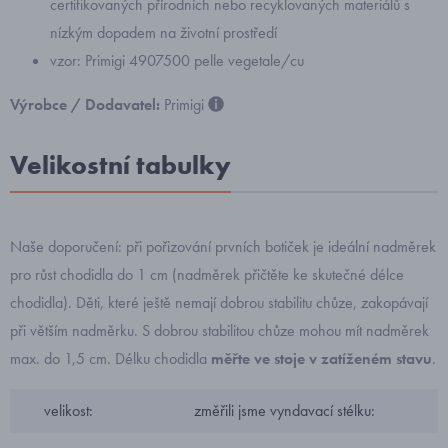
certifikovaných přírodních nebo recyklovaných materiálů s
nízkým dopadem na životní prostředí
vzor: Primigi 4907500 pelle vegetale/cu
Výrobce / Dodavatel:
Primigi
Velikostní tabulky
Naše doporučení: při pořizování prvních botiček je ideální nadměrek
pro růst chodidla do 1 cm (nadměrek přičtěte ke skutečné délce
chodidla). Děti, které ještě nemají dobrou stabilitu chůze, zakopávají
při větším nadměrku. S dobrou stabilitou chůze mohou mít nadměrek
max. do 1,5 cm. Délku chodidla
měřte ve stoje v zatíženém stavu
.
velikost:
změřili jsme vyndavací stélku: