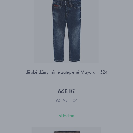
dětské džíny mírně zateplené Mayoral 4524
668 Kč
92
98
104
skladem