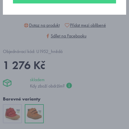
Dotaz na produkt
Přidat mezi oblíbené
Sdílet na Facebooku
Objednávací kód: U1952_hnědá
1 276 Kč
skladem
Kdy zboží obdržím?
Barevné varianty