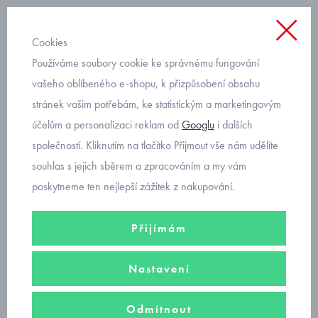
Cookies
Používáme soubory cookie ke správnému fungování
chlapecké
vašeho oblíbeného e-shopu, k přizpůsobení obsahu
stránek vašim potřebám, ke statistickým a marketingovým
Primigi 4907500 kotníkové
účelům a personalizaci reklam od
Googlu
i dalších
kožené boty
společností. Kliknutím na tlačítko Přijmout vše nám udělíte
souhlas s jejich sběrem a zpracováním a my vám
poskytneme ten nejlepší zážitek z nakupování.
Přijímám
Nastavení
Odmítnout