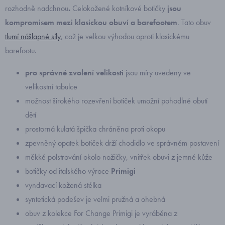
rozhodně nadchnou
.
Celokožené kotníkové botičky
jsou
kompromisem mezi klasickou obuví a barefootem
. Tato obuv
tlumí nášlapné síly
, což je velkou výhodou oproti klasickému
barefootu.
pro správné zvolení velikosti
jsou míry uvedeny ve
velikostní tabulce
možnost širokého rozevření botiček umožní pohodlné obutí
dětí
prostorná kulatá špička chráněna proti okopu
zpevněný opatek botiček drží chodidlo ve správném postavení
měkké polstrování okolo nožičky, vnitřek obuvi z jemné kůže
botičky od italského výroce
Primigi
vyndavací kožená stélka
syntetická podešev je velmi pružná a ohebná
obuv z kolekce For Change Primigi je vyráběna z