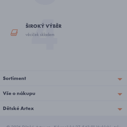
ŠIROKÝ VÝBĚR
věciček skladem
Sortiment
Vše o nákupu
Dětské Artex