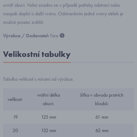
uvnitř obuvi. Velmi snadno se v případě potřeby odstraní nebo
naopak doplní o další vrstvu. Odstraněním jedné vrstvy stélek je
možné prostor zvětšit.
Výrobce / Dodavatel:
Fare
Velikostní tabulky
Tabulka velikostí s mírami od výrobce.
vnitřní délka
šířka v obvodu prstních
velikost:
obuvi:
kloubů:
19
125 mm
61 mm
20
132 mm
62 mm