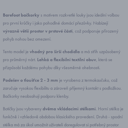
Barefoot bačkorky
s motivem rozkvetlé louky jsou ideální volbou
pro první krůčky i jako pohodlné domácí přezůvky. Nabízejí
výrazně větší prostor v prstové části
, což podporuje přirozený
pohyb nohou bez omezení.
Tento model je
vhodný pro širší chodidla
a má střih uzpůsobený
pro průměrný nárt.
Lehká a flexibilní textilní obuv
, která se
přizpůsobí každému pohybu díky všesměrné ohebnosti.
Podešev o tloušťce 2 - 3 mm
je vyrobena z termokaučuku, což
zaručuje vysokou flexibilitu a zároveň příjemný kontakt s podložkou.
Bačkorky neobsahují podporu klenby.
Botičky jsou vybaveny
dvěma vkládacími stélkami
. Horní stélka je
funkčně i vzhledově obdobou klasického provedení. Druhá - spodní
stélka má za úkol umožnit uživateli doregulovat si potřebný prostor