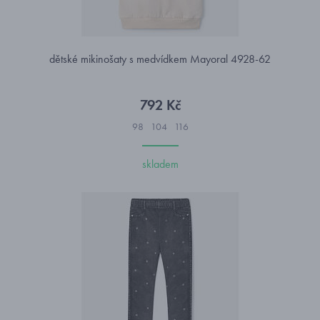
dětské mikinošaty s medvídkem Mayoral 4928-62
792 Kč
98
104
116
skladem