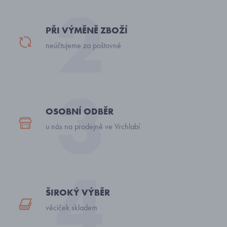
PŘI VÝMĚNĚ ZBOŽÍ
neúčtujeme za poštovné
OSOBNÍ ODBĚR
u nás na prodejně ve Vrchlabí
ŠIROKÝ VÝBĚR
věciček skladem