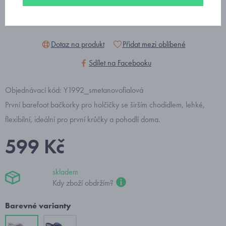
Dotaz na produkt
Přidat mezi oblíbené
Sdílet na Facebooku
Objednávací kód: Y1992_smetanovofialová
První barefoot bačkorky pro holčičky se širším chodidlem, lehké,
flexibilní, ideální pro první krůčky a pohodlí doma.
599 Kč
skladem
Kdy zboží obdržím?
Barevné varianty