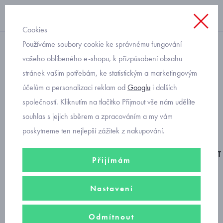
Cookies
Používáme soubory cookie ke správnému fungování
domácí obuv
vašeho oblíbeného e-shopu, k přizpůsobení obsahu
stránek vašim potřebám, ke statistickým a marketingovým
barefoot bačkorky Fare
účelům a personalizaci reklam od
Googlu
i dalších
Bare 5011482
společností. Kliknutím na tlačítko Přijmout vše nám udělíte
souhlas s jejich sběrem a zpracováním a my vám
poskytneme ten nejlepší zážitek z nakupování.
BAREFOOT
Přijímám
Nastavení
Odmítnout