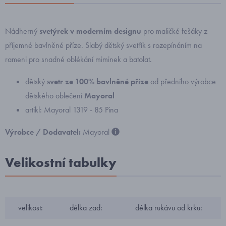
Nádherný
svetýrek v moderním designu
pro maličké fešáky z
příjemné bavlněné příze. Slabý dětský svetřík s rozepínáním na
rameni pro snadné oblékání miminek a batolat.
dětský
svetr ze 100% bavlněné příze
od předního výrobce
dětského oblečení
Mayoral
artikl: Mayoral 1319 - 85 Pina
Výrobce / Dodavatel:
Mayoral
Velikostní tabulky
velikost:
délka zad:
délka rukávu od krku: