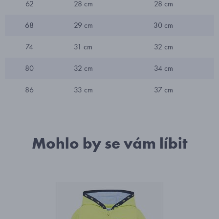
62
28 cm
28 cm
68
29 cm
30 cm
74
31 cm
32 cm
80
32 cm
34 cm
86
33 cm
37 cm
Mohlo by se vám líbit