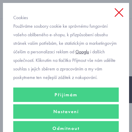
Cookies
Používáme soubory cookie ke správnému fungování
svetry
vašeho oblíbeného e-shopu, k přizpůsobení obsahu
stránek vašim potřebám, ke statistickým a marketingovým
bavlněný svetřík pro
účelům a personalizaci reklam od
Googlu
i dalších
miminko Mayoral 1319
společností. Kliknutím na tlačítko Přijmout vše nám udělíte
souhlas s jejich sběrem a zpracováním a my vám
poskytneme ten nejlepší zážitek z nakupování.
-25%
Přijímám
Nastavení
Odmítnout