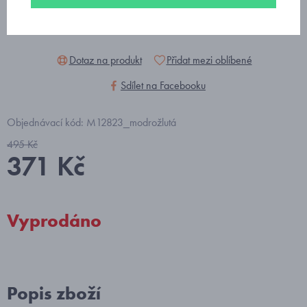
Dotaz na produkt
Přidat mezi oblíbené
Sdílet na Facebooku
Objednávací kód: M12823_modrožlutá
495 Kč
371 Kč
Vyprodáno
Popis zboží