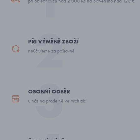
při objednávce nad 2 000 Kč na Slovensko nad 120 €
PŘI VÝMĚNĚ ZBOŽÍ
neúčtujeme za poštovné
OSOBNÍ ODBĚR
u nás na prodejně ve Vrchlabí