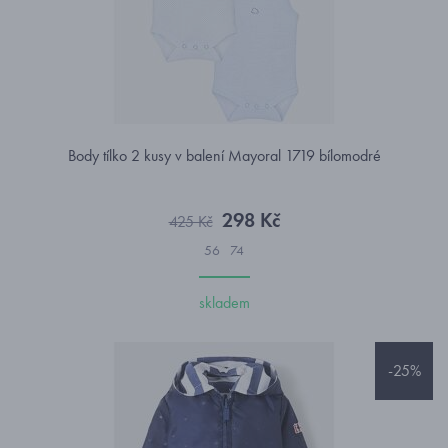
Body tílko 2 kusy v balení Mayoral 1719 bílomodré
298 Kč
425 Kč
56
74
skladem
-25%