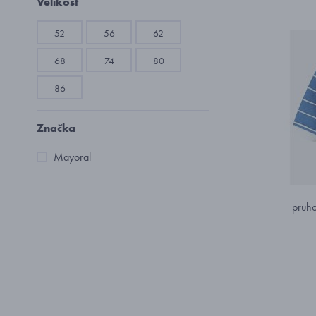
Velikost
52
56
62
68
74
80
86
Značka
Mayoral
pruho