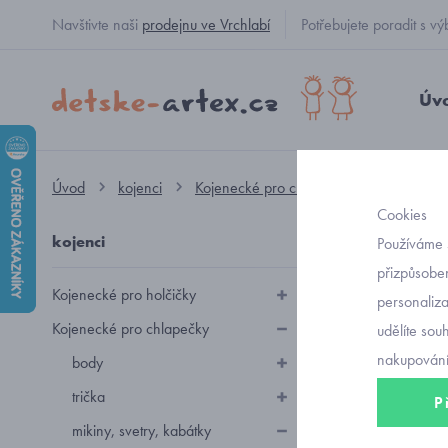
Navštivte naši
prodejnu ve Vrchlabí
Potřebujete poradit s
Úv
Úvod
kojenci
Kojenecké pro chlapečky
mikiny, sv
Cookies
kojenci
koje
Používáme 
přizpůsoben
Kojenecké pro holčičky
personaliz
Kojenecké sve
Kojenecké pro chlapečky
udělíte sou
nakupování
body
trička
P
Seřadit podl
mikiny, svetry, kabátky
Doporučuj