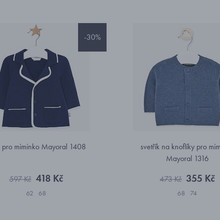
-30%
 pro miminko Mayoral 1408
svetřík na knoflíky pro mi
Mayoral 1316
418 Kč
355 Kč
597 Kč
473 Kč
62
68
68
74