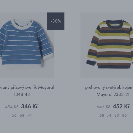
-30%
vaný přízový svetřík Mayoral
pruhovaný svetýrek koje
1348-43
Mayoral 2303-21
346 Kč
452 Kč
494 Kč
645 Kč
56
68
74
68
74
80
86