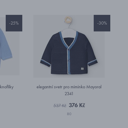
-25%
-30%
knoflíky
elegantní svetr pro miminko Mayoral
2341
376 Kč
537 Kč
80