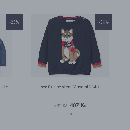
-25%
-30%
minko
svetřík s pejskem Mayoral 2345
407 Kč
582 Kč
74