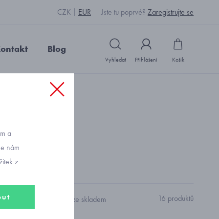
CZK
EUR
Jste tu poprvé?
Zaregistrujte se
ontakt
Blog
Vyhledat
Přihlášení
Košík
ům a
vše nám
sti 86.
itek z
out
16 produktů
Pouze skladem