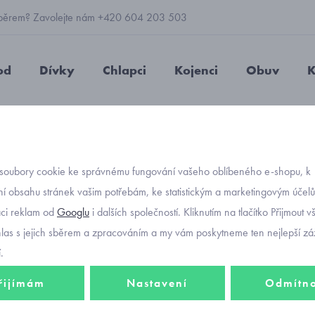
 výběrem? Zavolejte nám +420 604 203 503
od
Dívky
Chlapci
Kojenci
Obuv
K
etry, kabátky
svetry
necké svetry
soubory cookie ke správnému fungování vašeho oblíbeného e-shopu, k
í obsahu stránek vašim potřebám, ke statistickým a marketingovým účel
aci reklam od
Googlu
i dalších společností. Kliknutím na tlačítko Přijmout 
try propínací, na zip a svetry s obrázky pro miminka a batolata do veliko
hlas s jejich sběrem a zpracováním a my vám poskytneme ten nejlepší záž
.
řijímám
Nastavení
Odmítn
e
eme
Nejprodávanější
Od nejlevnějšího
Od nejdražšího