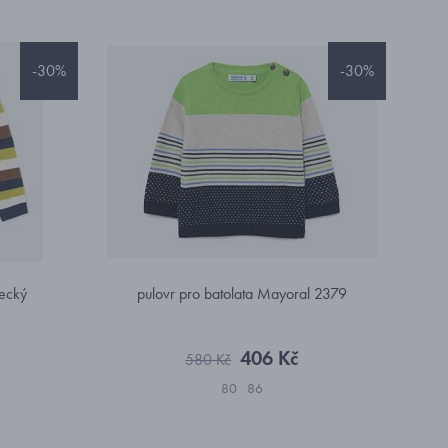
-30%
-30%
necký
pulovr pro batolata Mayoral 2379
406 Kč
580 Kč
80
86