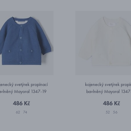
jenecký svetýrek propínací
kojenecký svetýrek propí
avlněný Mayoral 1347-19
bavlněný Mayoral 1347
486 Kč
486 Kč
62
74
52
56