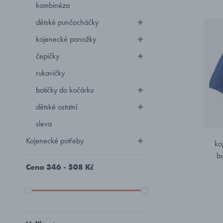
kombinéza
dětské punčocháčky
kojenecké ponožky
čepičky
rukavičky
botičky do kočárku
dětské ostatní
sleva
Kojenecké potřeby
ko
b
Cena
346
-
508
Kč