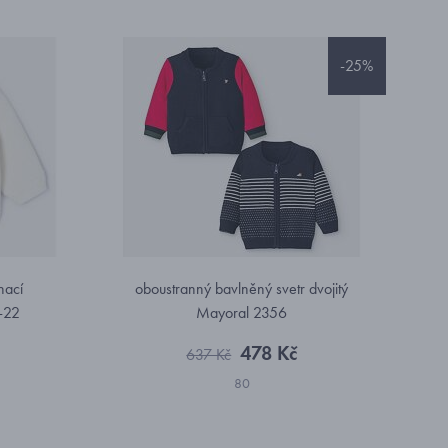
-25%
nací
oboustranný bavlněný svetr dvojitý
-22
Mayoral 2356
478 Kč
637 Kč
80