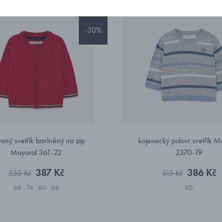
-30%
vený svetřík bavlněný na zip
kojenecký pulovr svetřík M
Mayoral 361-22
2370-19
387 Kč
386 Kč
553 Kč
515 Kč
68
74
80
86
80