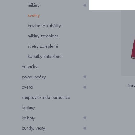
mikiny
svetry
bavlněné kabátky
mikiny zateplené
svetry zateplené
kabátky zateplené
dupačky
polodupačky
čer
overal
soupravička do porodnice
kraťasy
kalhoty
bundy, vesty