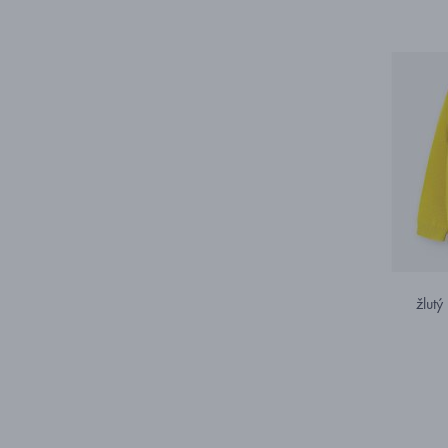
žlutý