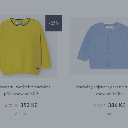
-25%
 moderní svetýrek z bavlněné
bavlněný kojenecký svetr na 
příze Mayoral 309
Mayoral 1330
353 Kč
386 Kč
470 Kč
515 Kč
68
74
68