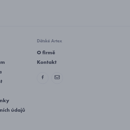
Dětské Artex
O firmě
am
Kontakt
a
st
ínky
ních údajů