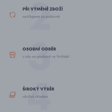
PŘI VÝMĚNĚ ZBOŽÍ
neúčtujeme za poštovné
OSOBNÍ ODBĚR
u nás na prodejně ve Vrchlabí
ŠIROKÝ VÝBĚR
věciček skladem