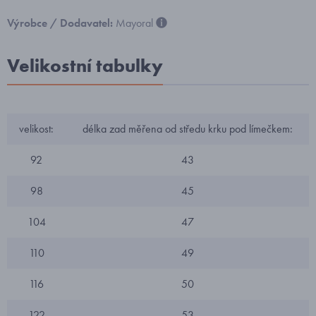
Výrobce / Dodavatel:
Mayoral
Velikostní tabulky
velikost:
délka zad měřena od středu krku pod límečkem:
92
43
98
45
104
47
110
49
116
50
122
53