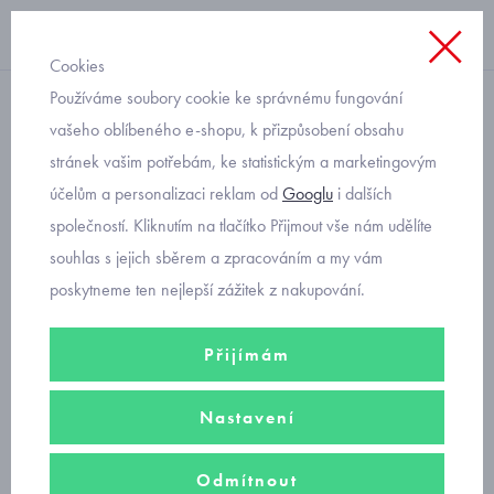
Cookies
Používáme soubory cookie ke správnému fungování
krátký rukáv
vašeho oblíbeného e-shopu, k přizpůsobení obsahu
stránek vašim potřebám, ke statistickým a marketingovým
bílá dětská košile s krátkým
účelům a personalizaci reklam od
Googlu
i dalších
rukávem Mayoral 3116-10
společností. Kliknutím na tlačítko Přijmout vše nám udělíte
souhlas s jejich sběrem a zpracováním a my vám
poskytneme ten nejlepší zážitek z nakupování.
Přijímám
Nastavení
Odmítnout