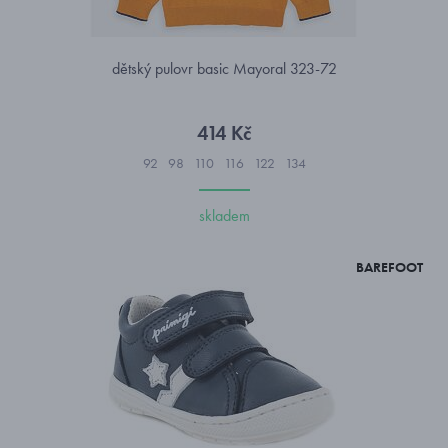
dětský pulovr basic Mayoral 323-72
414 Kč
92
98
110
116
122
134
skladem
BAREFOOT