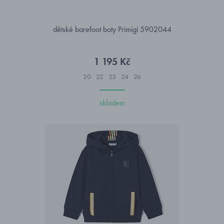
dětské barefoot boty Primigi 5902044
1 195 Kč
20
22
23
24
26
skladem