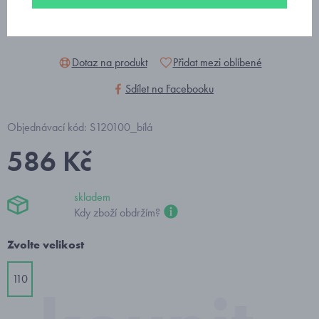
Dotaz na produkt
Přidat mezi oblíbené
Sdílet na Facebooku
Objednávací kód: S120100_bílá
586 Kč
skladem
Kdy zboží obdržím?
Zvolte velikost
110