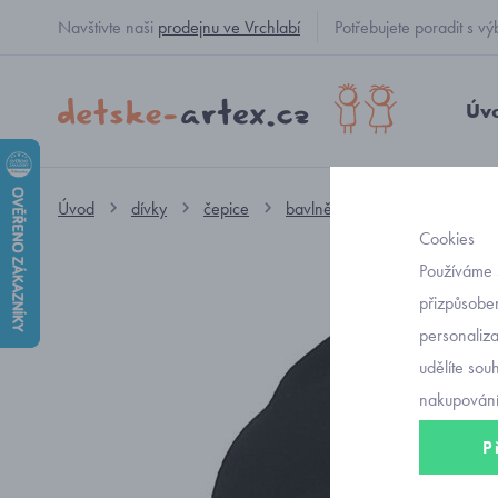
Navštivte naši
prodejnu ve Vrchlabí
Potřebujete poradit s
Úv
Úvod
dívky
čepice
bavlněné
černá bavlněná
Cookies
Používáme 
přizpůsoben
personaliz
udělíte sou
nakupování
P