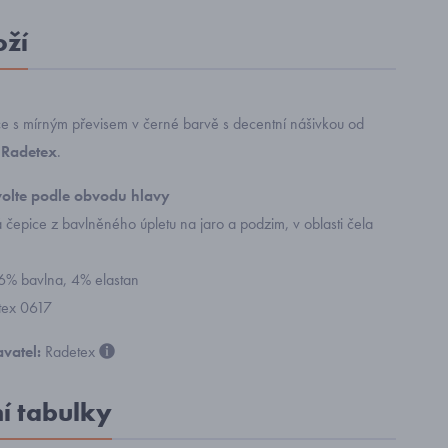
oží
ce s mírným převisem v černé barvě s decentní nášivkou od
e
Radetex
.
zvolte podle obvodu hlavy
 čepice z bavlněného úpletu na jaro a podzim, v oblasti čela
96% bavlna, 4% elastan
tex 0617
vatel:
Radetex
ní tabulky