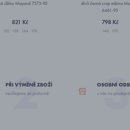
oké džíny Mayoral 7573-95
dívčí černá crop mikina Ma
6461-95
821 Kč
798 Kč
152
158
164
170
140
170
PŘI VÝMĚNĚ ZBOŽÍ
OSOBNÍ ODB
neúčtujeme za poštovné
u nás na prodejně