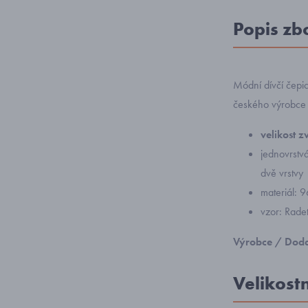
Popis zb
Módní dívčí čepi
českého výrobc
velikost 
jednovrstvá
dvě vrstvy
materiál: 
vzor: Rade
Výrobce / Doda
Velikost