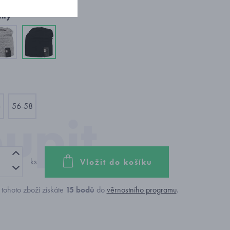
nty
6
56-58
ks
Vložit do košíku
tohoto zboží získáte
15
bodů
do
věrnostního programu
.