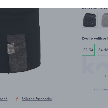
Barevné varia
Zvolte velikost
52-54
54-5
Za nákup 
íbené
Sdílet na Facebooku