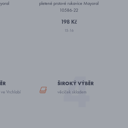
yoral
pletené prstové rukavice Mayoral
10586-22
198 Kč
15-16
ĚR
ŠIROKÝ VÝBĚR
 ve Vrchlabí
věciček skladem