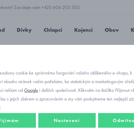
 výběrem? Zavolejte nám +420 604 203 503
od
Dívky
Chlapci
Kojenci
Obuv
K
 čepice dlouhá dívčí RDX 0617
soubory cookie ke správnému fungování vašeho oblíbeného e-shopu, k
Objednávací kó
černá 
í obsahu stránek vašim potřebám, ke statistickým a marketingovým účel
aci reklam od
Googlu
i dalších společností. Kliknutím na tlačítko Přijmout 
dívčí 
hlas s jejich sběrem a zpracováním a my vám poskytneme ten nejlepší záž
.
řijímám
Nastavení
Odmítn
290 K