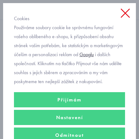
Cookies
Používáme soubory cookie ke správnému fungování
barevné
vašeho oblíbeného e-shopu, k přizpůsobení obsahu
stránek vašim potřebám, ke statistickým a marketingovým
chlapecké kraťasy šedé
účelům a personalizaci reklam od
Googlu
i dalších
Nukutavake Mayoral 242-
společností. Kliknutím na tlačítko Přijmout vše nám udělíte
63
souhlas s jejich sběrem a zpracováním a my vám
poskytneme ten nejlepší zážitek z nakupování.
Přijímám
Nastavení
Odmítnout