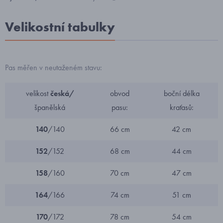
Velikostní tabulky
Pas měřen v neutaženém stavu:
velikost
česká/
obvod
boční délka
španělská
pasu:
kraťasů:
140
/140
66 cm
42 cm
152
/152
68 cm
44 cm
158
/160
70 cm
47 cm
164
/166
74 cm
51 cm
170
/172
78 cm
54 cm