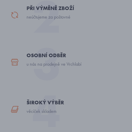
PŘI VÝMĚNĚ ZBOŽÍ
neúčtujeme za poštovné
OSOBNÍ ODBĚR
u nás na prodejně ve Vrchlabí
ŠIROKÝ VÝBĚR
věciček skladem