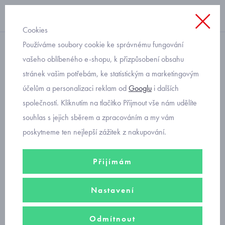
Cookies
Používáme soubory cookie ke správnému fungování
chlapecké
vašeho oblíbeného e-shopu, k přizpůsobení obsahu
stránek vašim potřebám, ke statistickým a marketingovým
chlapecké sportovní
účelům a personalizaci reklam od
Googlu
i dalších
sandály Primigi 5967811
společností. Kliknutím na tlačítko Přijmout vše nám udělíte
souhlas s jejich sběrem a zpracováním a my vám
poskytneme ten nejlepší zážitek z nakupování.
Přijímám
Nastavení
Odmítnout