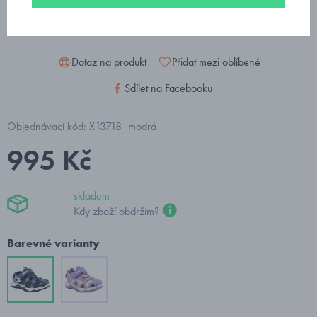
Dotaz na produkt
Přidat mezi oblíbené
Sdílet na Facebooku
Objednávací kód: X13718_modrá
995 Kč
skladem
Kdy zboží obdržím?
Barevné varianty