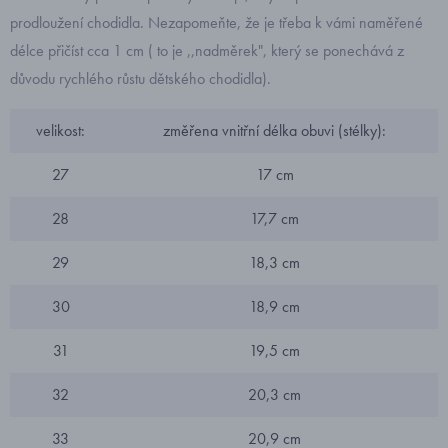
prodloužení chodidla. Nezapomeňte, že je třeba k vámi naměřené
délce přičíst cca 1 cm ( to je ,,nadměrek", který se ponechává z
důvodu rychlého růstu dětského chodidla).
velikost:
změřena vnitřní délka obuvi (stélky):
27
17 cm
28
17,7 cm
29
18,3 cm
30
18,9 cm
31
19,5 cm
32
20,3 cm
33
20,9 cm