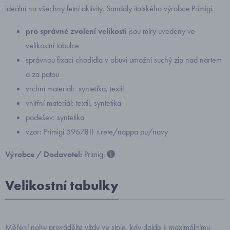
ideální na všechny letní aktivity. Sandály italského výrobce Primigi.
pro správné zvolení velikosti
jsou míry uvedeny ve
velikostní tabulce
správnou fixaci chodidla v obuvi umožní suchý zip nad nártem
a za patou
vrchní materiál: syntetika, textil
vnitřní materiál: textil, syntetika
podešev: syntetika
vzor: Primigi 5967811 t.rete/nappa pu/navy
Výrobce / Dodavatel:
Primigi
Velikostní tabulky
Měření nohy provádějte vždy ve stoje, kdy dojde k maximálnímu