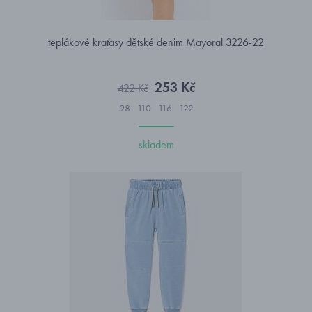
teplákové kraťasy dětské denim Mayoral 3226-22
253 Kč
422 Kč
98
110
116
122
skladem