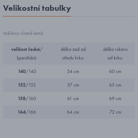
Velikostní tabulky
Měřeno včetně lemů.
velikost česká
/
délka zad od
délka rukávu
španělská:
středu krku:
od krku:
140
/140
54 cm
60 cm
152
/152
57 cm
65 cm
158
/160
61 cm
69 cm
164
/166
64 cm
72 cm