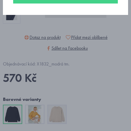
Dotaz na produkt
Přidat mezi oblíbené
Sdílet na Facebooku
Objednávací kód: X1832_modrá tm.
570 Kč
Barevné varianty