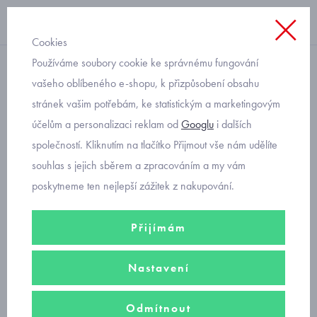
Cookies
Používáme soubory cookie ke správnému fungování
Svetry
vašeho oblíbeného e-shopu, k přizpůsobení obsahu
stránek vašim potřebám, ke statistickým a marketingovým
chlapecký bavlněný pulovr
účelům a personalizaci reklam od
Googlu
i dalších
slabý modrý Mayoral 6340-
společností. Kliknutím na tlačítko Přijmout vše nám udělíte
12
souhlas s jejich sběrem a zpracováním a my vám
poskytneme ten nejlepší zážitek z nakupování.
Přijímám
Nastavení
Odmítnout