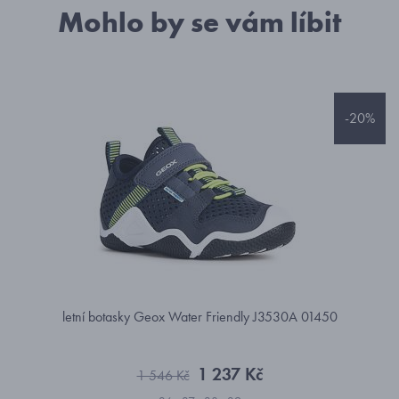
Mohlo by se vám líbit
-20%
letní botasky Geox Water Friendly J3530A 01450
1 237 Kč
1 546 Kč