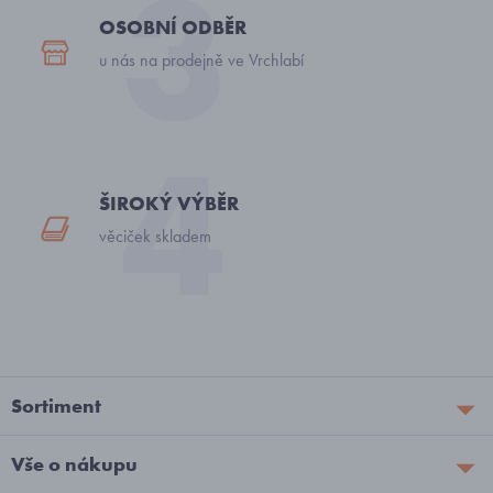
OSOBNÍ ODBĚR
u nás na prodejně ve Vrchlabí
ŠIROKÝ VÝBĚR
věciček skladem
Sortiment
Vše o nákupu