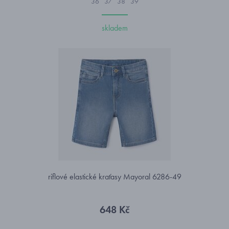
36
37
38
39
skladem
riflové elastické kraťasy Mayoral 6286-49
648 Kč