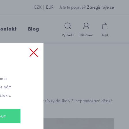
CZK
EUR
Jste tu poprvé?
Zaregistrujte se
ontakt
Blog
Vyhledat
Přihlášení
Košík
ům a
vše nám
itek z
ení v super kvalitě nebo přezůvky do školy či nepromokavé dětské
out