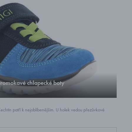
romokavé chlapecké boty
pecké boty s gore-tex membránou
echtín patří k nejoblíbenějším. U holek vedou přezůvkové