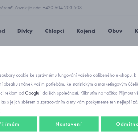
 výběrem? Zavolejte nám +420 604 203 503
od
Dívky
Chlapci
Kojenci
Obuv
K
soubory cookie ke správnému fungování vašeho oblíbeného e-shopu, k
í obsahu stránek vašim potřebám, ke statistickým a marketingovým účel
aci reklam od
Googlu
i dalších společností. Kliknutím na tlačítko Přijmout 
hlas s jejich sběrem a zpracováním a my vám poskytneme ten nejlepší záž
 z oblečení i z bot. Pokud potřebujete pořídit nové moderní dětské obleč
.
éknete, ale i obujete.
řijímám
Nastavení
Odmítn