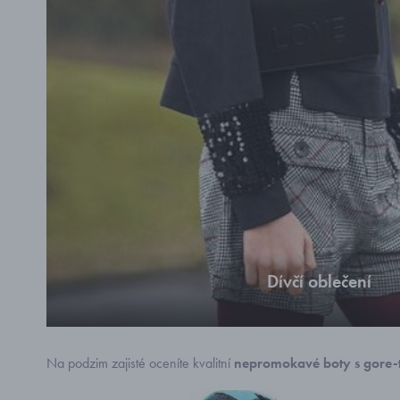
Dívčí oblečení
Moderní oblečení pro dívky
Na podzim zajisté oceníte kvalitní
nepromokavé boty s gore