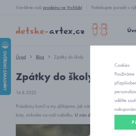
Navštivte naši
prodejnu ve Vrchlabí
Potřebujete poradit s
Úv
Úvod
Blog
Zpátky do školy
Cookies
Zpátky do školy
Používáme 
přizpůsoben
personaliz
14.8.2022
udělíte sou
Prázdniny končí a my zjišťujeme, jak nám děti přes léto vyrostly
nakupování
boty, mrkněte na naši nabídku.
U nás děti i juniory nejen obl
P