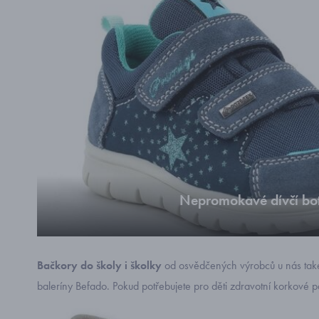
Nepromokavé dívčí bo
Dívčí boty s gore-tex membrán
Bačkory do školy i školky
od osvědčených výrobců u nás také 
baleríny Befado. Pokud potřebujete pro děti zdravotní korkové p