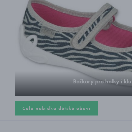
Bačkory pro holky i kl
Celá nabídka dětské obuvi