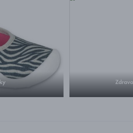
uky
Zdravo