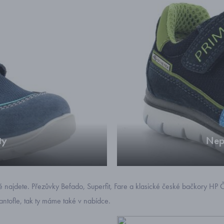
ty
Nep
ou
Chla
najdete. Přezůvky Befado, Superfit, Fare a klasické české bačkory HP Č
antofle, tak ty máme také v nabídce.