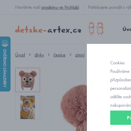
Navštivte naši
prodejnu ve Vrchlabí
Potřebujete poradit s
Úv
Úvod
dívky
čepice
zimní
dětská čepice lapo
Cookies
Používáme 
přizpůsoben
personaliz
udělíte sou
nakupování
P