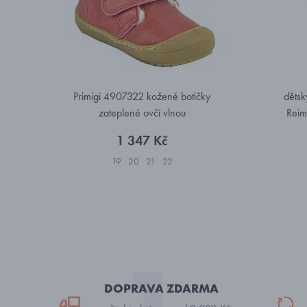
Primigi 4907322 kožené botičky
dětsk
zateplené ovčí vlnou
Reim
1 347 Kč
19
20
21
22
DOPRAVA ZDARMA