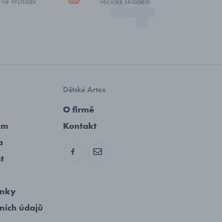
 ve Vrchlabí
věciček skladem
Dětské Artex
O firmě
am
Kontakt
a
st
ínky
ních údajů