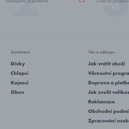
neúčtujeme za poštovné
u nás na prodejně
Sortiment
Vše o nákupu
Dívky
Jak vrátit zboží
Chlapci
Věrnostní progr
Kojenci
Doprava a platb
Obuv
Jak zvolit veliko
Reklamace
Obchodní podm
Zpracování osob