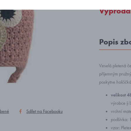
Vyprodá
Popis zb
Veselá pletená če
příjemným pružným
poskytne holčičk
velikost 
výrobce ji
íbené
Sdílet na Facebooku
vrchní mat
podšívka: 
vzor: Plet