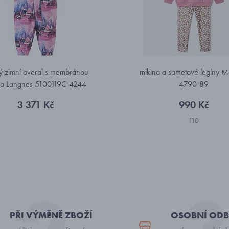
ý zimní overal s membránou
mikina a sametové legíny M
a Langnes 5100119C-4244
4790-89
3 371 Kč
990 Kč
110
PŘI VÝMĚNĚ ZBOŽÍ
OSOBNÍ ODB