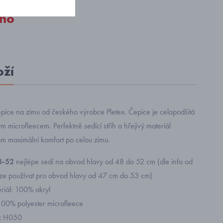
no
oží
pice na zimu od českého výrobce Pletex. Čepice je celopodšitá
 microfleecem. Perfektně sedící střih a hřejivý materiál
ám maximální komfort po celou zimu.
48-52
nejlépe sedí na obvod hlavy od 48 do 52 cm (dle info od
 lze používat pro obvod hlavy od 47 cm do 53 cm)
eriál: 100% akryl
100% polyester microfleece
ex H050