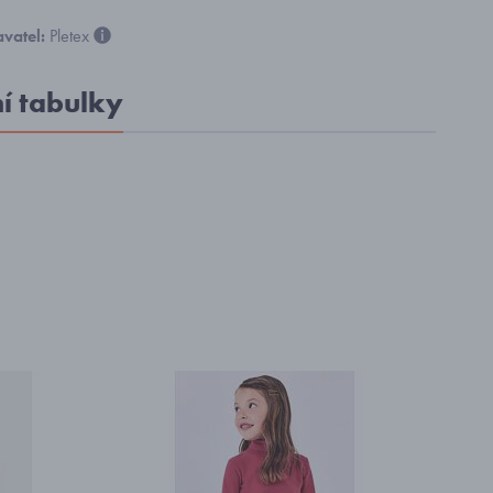
vatel:
Pletex
ní tabulky