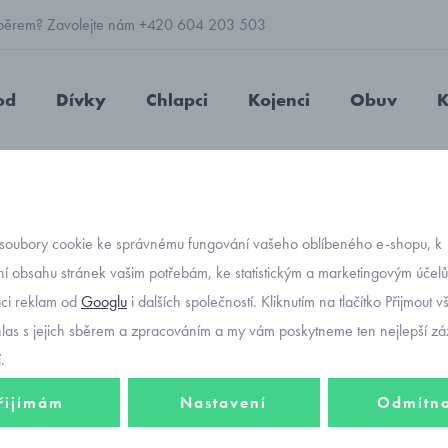
 výběrem? Zavolejte nám +420 604 203 503
od
Dívky
Chlapci
Kojenci
Obuv
K
nka růžová Pletex H050
soubory cookie ke správnému fungování vašeho oblíbeného e-shopu, k
Objednávací kód
dětská
í obsahu stránek vašim potřebám, ke statistickým a marketingovým účel
aci reklam od
Googlu
i dalších společností. Kliknutím na tlačítko Přijmout 
Pletex
hlas s jejich sběrem a zpracováním a my vám poskytneme ten nejlepší záž
.
řijímám
Nastavení
Odmítn
450 K