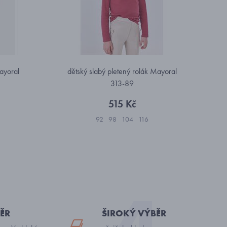
ayoral
dětský slabý pletený rolák Mayoral
313-89
515 Kč
92
98
104
116
ĚR
ŠIROKÝ VÝBĚR