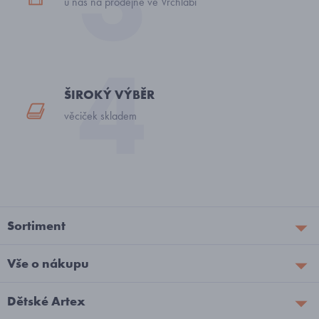
u nás na prodejně ve Vrchlabí
ŠIROKÝ VÝBĚR
věciček skladem
Sortiment
Vše o nákupu
Dětské Artex