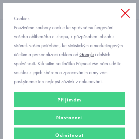
Cookies
Používáme soubory cookie ke správnému fungování
roláky
vašeho oblíbeného e-shopu, k přizpůsobení obsahu
stránek vašim potřebám, ke statistickým a marketingovým
dětský svetr rolák modrý
účelům a personalizaci reklam od
Googlu
i dalších
Mayoral 313-62
společností. Kliknutím na tlačítko Přijmout vše nám udělíte
souhlas s jejich sběrem a zpracováním a my vám
poskytneme ten nejlepší zážitek z nakupování.
Přijímám
Nastavení
Odmítnout