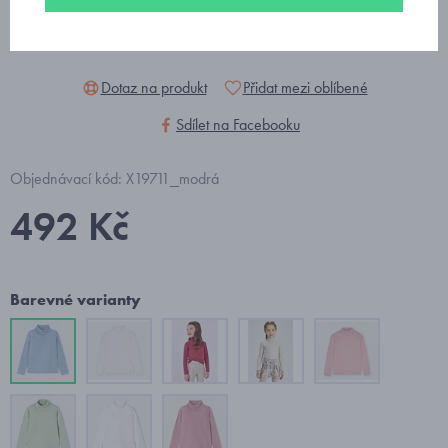
Dotaz na produkt
Přidat mezi oblíbené
Sdílet na Facebooku
Objednávací kód: X19711_modrá
492 Kč
Barevné varianty