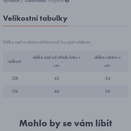
Výrobce / Dodavatel:
Mayoral
Velikostní tabulky
Délka zad a rukávu měřena od švu pod rolákem.
délka zad od středu krku v
délka rukávu v
velikost:
cm:
cm:
128
45
54
134
46
56
Mohlo by se vám líbit