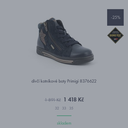
-25%
dívčí kotníkové boty Primigi 8376622
1 418 Kč
1 891 Kč
32
33
35
skladem