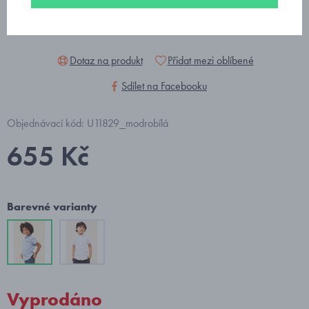
Dotaz na produkt
Přidat mezi oblíbené
Sdílet na Facebooku
Objednávací kód: U11829_modrobílá
655 Kč
Barevné varianty
Vyprodáno