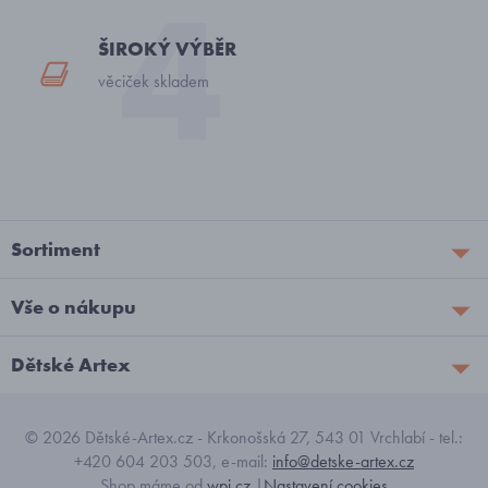
ŠIROKÝ VÝBĚR
věciček skladem
Sortiment
Vše o nákupu
Dětské Artex
© 2026 Dětské-Artex.cz - Krkonošská 27, 543 01 Vrchlabí - tel.:
+420 604 203 503, e-mail:
info@detske-artex.cz
Shop máme od
wpj.cz
|
Nastavení cookies