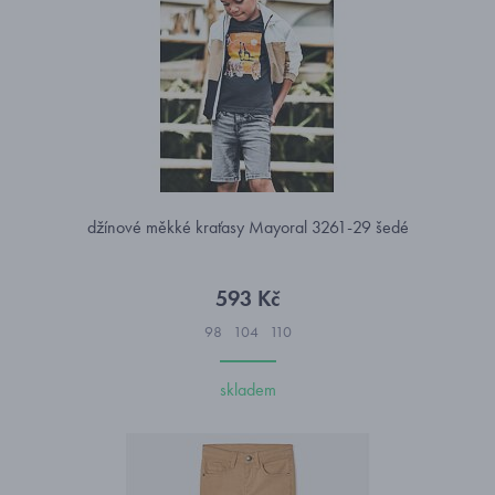
džínové měkké kraťasy Mayoral 3261-29 šedé
593 Kč
98
104
110
skladem