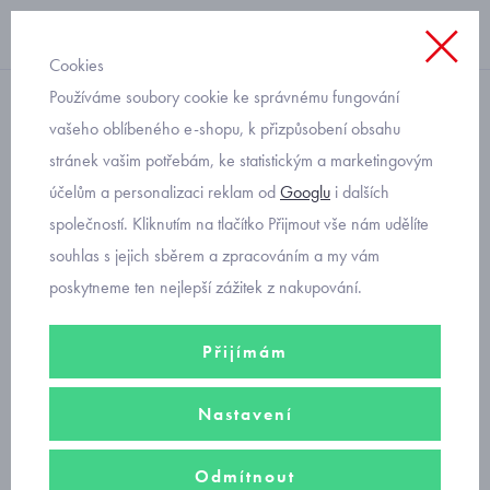
Cookies
Používáme soubory cookie ke správnému fungování
krátký rukáv
vašeho oblíbeného e-shopu, k přizpůsobení obsahu
stránek vašim potřebám, ke statistickým a marketingovým
dětská košile modrá s
účelům a personalizaci reklam od
Googlu
i dalších
kostičkou Mayoral 3159-82
společností. Kliknutím na tlačítko Přijmout vše nám udělíte
souhlas s jejich sběrem a zpracováním a my vám
poskytneme ten nejlepší zážitek z nakupování.
Přijímám
Nastavení
Odmítnout