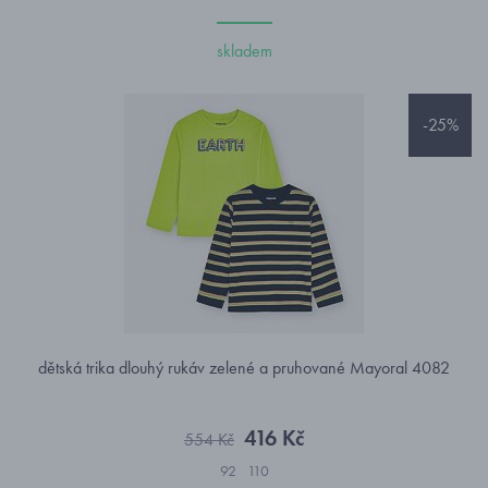
skladem
-25%
dětská trika dlouhý rukáv zelené a pruhované Mayoral 4082
416 Kč
554 Kč
92
110