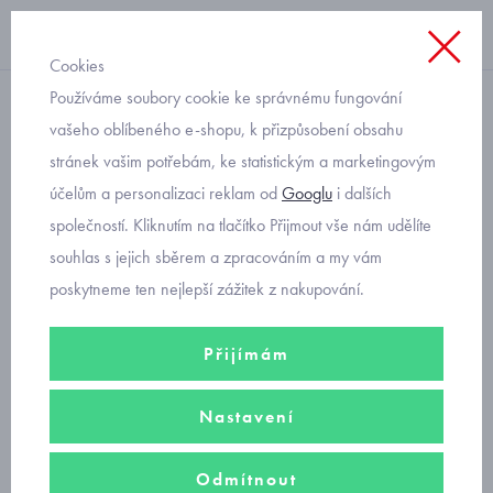
Cookies
Používáme soubory cookie ke správnému fungování
softshellová
vašeho oblíbeného e-shopu, k přizpůsobení obsahu
stránek vašim potřebám, ke statistickým a marketingovým
dětská softshellová čepice
účelům a personalizaci reklam od
Googlu
i dalších
Fantom modrá s bambusem
společností. Kliknutím na tlačítko Přijmout vše nám udělíte
souhlas s jejich sběrem a zpracováním a my vám
poskytneme ten nejlepší zážitek z nakupování.
Přijímám
Nastavení
Odmítnout