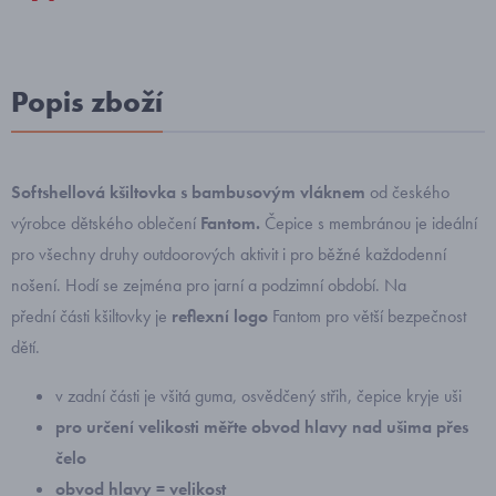
Popis zboží
Softshellová kšiltovka s bambusovým vláknem
od českého
výrobce dětského oblečení
Fantom.
Čepice s membránou je ideální
pro všechny druhy outdoorových aktivit i pro běžné každodenní
nošení. Hodí se zejména pro jarní a podzimní období. Na
přední části kšiltovky je
reflexní logo
Fantom pro větší bezpečnost
dětí.
v zadní části je všitá guma, osvědčený střih, čepice kryje uši
pro určení velikosti měřte obvod hlavy nad ušima přes
čelo
obvod hlavy = velikost