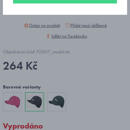
Dotaz na produkt
Přidat mezi oblíbené
Sdílet na Facebooku
Objednávací kód: P23617_modrá tm.
264 Kč
Barevné varianty
Vyprodáno