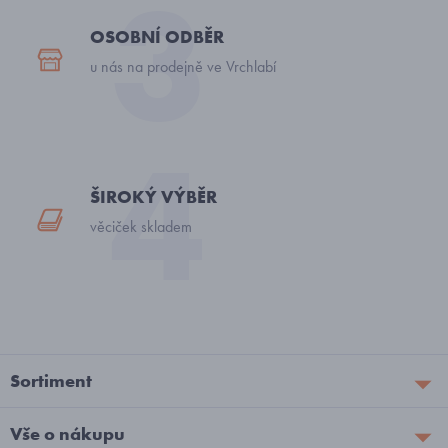
OSOBNÍ ODBĚR
u nás na prodejně ve Vrchlabí
ŠIROKÝ VÝBĚR
věciček skladem
Sortiment
Vše o nákupu