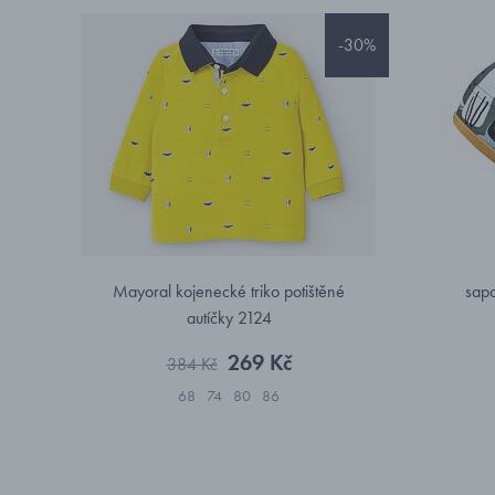
-30%
Mayoral kojenecké triko potištěné
sapo
autíčky 2124
269 Kč
384 Kč
68
74
80
86