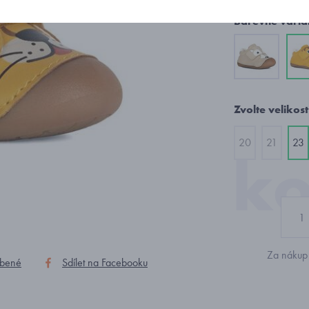
Barevné varia
Zvolte velikost
20
21
23
Za nákup 
íbené
Sdílet na Facebooku