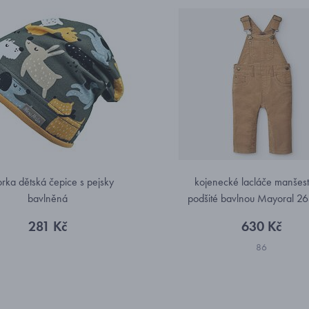
rka dětská čepice s pejsky
kojenecké lacláče manšes
bavlněná
podšité bavlnou Mayoral 2
281 Kč
630 Kč
86