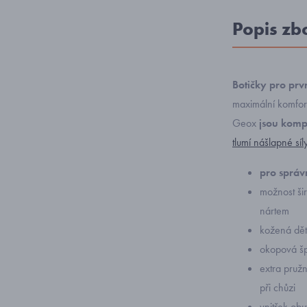
Popis zb
Botičky pro prv
maximální komfort
Geox
jsou komp
tlumí nášlapné síl
pro správn
možnost šir
nártem
kožená dět
okopová šp
extra pružn
při chůzi
vnitřek obu