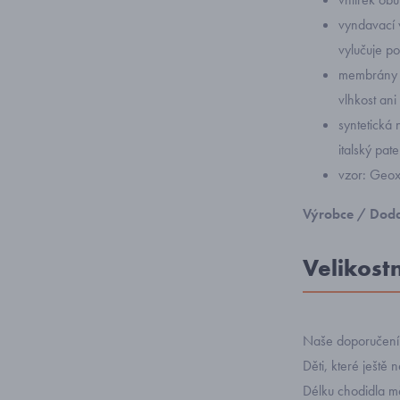
vyndavací
vylučuje po
membrány v
vlhkost ani
syntetická
italský pat
vzor:
Geox
Výrobce / Doda
Velikost
Naše doporučení: 
Děti, které ještě 
Délku chodidla mě