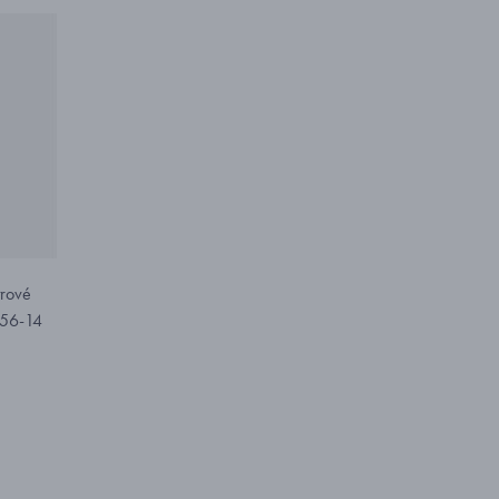
trové
656-14