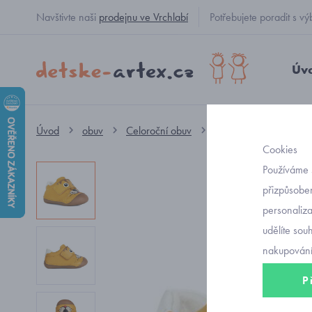
Navštivte naši
prodejnu ve Vrchlabí
Potřebujete poradit s
Úv
Úvod
obuv
Celoroční obuv
kotníkové na suchý zip
Cookies
Používáme 
přizpůsoben
personaliz
udělíte sou
nakupování
P