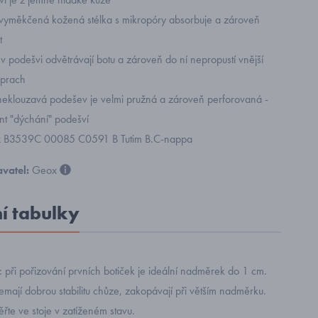
 vyměkčená kožená stélka
s mikropóry absorbuje a zároveň
t
 podešvi odvětrávají botu a zároveň do ní nepropustí vnější
 prach
 neklouzavá podešev je velmi pružná
a zároveň perforovaná -
ent "dýchání" podešví
 B3539C 00085 C0591 B Tutim B.C-nappa
vatel:
Geox
ní tabulky
při pořizování prvních botiček je ideální nadměrek do 1 cm.
nemají dobrou stabilitu chůze, zakopávají při větším nadměrku.
řte ve stoje v zatíženém stavu.