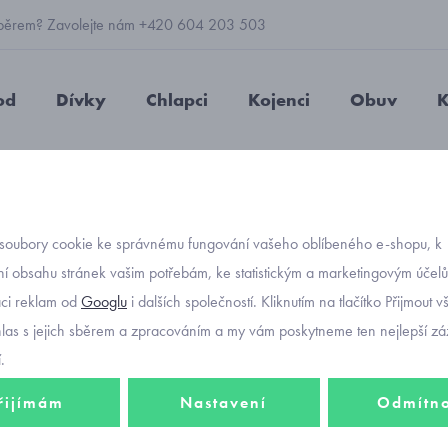
 výběrem? Zavolejte nám +420 604 203 503
od
Dívky
Chlapci
Kojenci
Obuv
K
chlapecké
dětské boty s měkkou podrážkou Geox B3539C
soubory cookie ke správnému fungování vašeho oblíbeného e-shopu, k
Objednávací kód
dětské
í obsahu stránek vašim potřebám, ke statistickým a marketingovým účel
aci reklam od
Googlu
i dalších společností. Kliknutím na tlačítko Přijmout 
podrá
hlas s jejich sběrem a zpracováním a my vám poskytneme ten nejlepší záž
.
řijímám
Nastavení
Odmítn
1 146