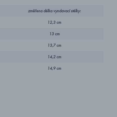
změřena délka vyndavací stélky:
12,3 cm
13 cm
13,7 cm
14,2 cm
14,9 cm