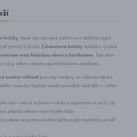
oží
ní krůčky
, které vás rozhodně nadchnou a dětičkám zajistí
 při prvních krůčcích.
Celokožené botičky
italského výrobce
romisem mezi klasickou obuví a barefootem
. Tato obuv
y
, což je velkou výhodou oproti klasickému barefootu.
é zvolení velikosti
jsou míry uvedeny ve velikostní tabulce
okého rozevření botiček umožní pohodlné obutí dětí i s vyšším
ská obuv v mírně sníženém kotníku a zapínáním na suchý zip
ice zabrání odírání vrchní hladké kůže
á podešev a prostorná kulatá špička zajistí maximální pohodlí
vi je z jemné hladké kůže