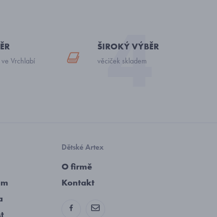
ĚR
ŠIROKÝ VÝBĚR
 ve Vrchlabí
věciček skladem
Dětské Artex
O firmě
am
Kontakt
a
st