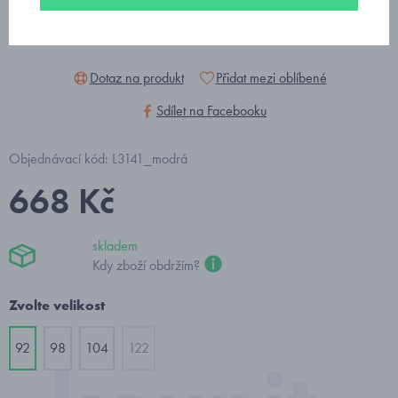
Dotaz na produkt
Přidat mezi oblíbené
Sdílet na Facebooku
Objednávací kód: L3141_modrá
668 Kč
skladem
Kdy zboží obdržím?
Zvolte velikost
92
98
104
122