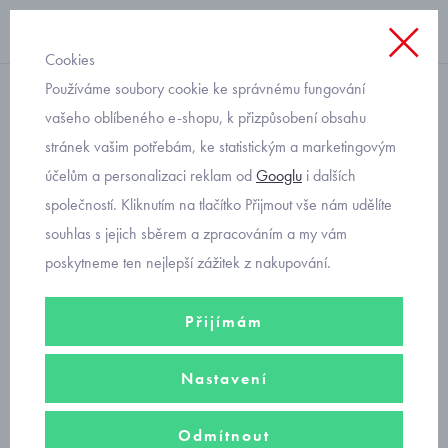
Cookies
Používáme soubory cookie ke správnému fungování
rifle
vašeho oblíbeného e-shopu, k přizpůsobení obsahu
stránek vašim potřebám, ke statistickým a marketingovým
dětské džíny mírně
účelům a personalizaci reklam od
Googlu
i dalších
zateplené Mayoral 4524
společností. Kliknutím na tlačítko Přijmout vše nám udělíte
souhlas s jejich sběrem a zpracováním a my vám
poskytneme ten nejlepší zážitek z nakupování.
Přijímám
Nastavení
Odmítnout