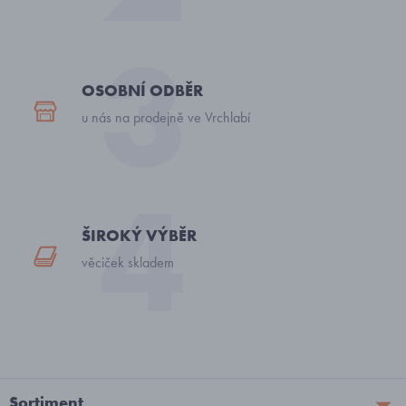
OSOBNÍ ODBĚR
u nás na prodejně ve Vrchlabí
ŠIROKÝ VÝBĚR
věciček skladem
Sortiment