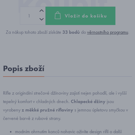
Vložit do košíku
Za nákup tohoto zboží získáte
33
bodů
do
věrnostního programu
.
Popis zboží
Rifle z originální strečové džínoviny zajistí nejen pohodlí, ale i vyšší
tepelný komfort v chladných dnech.
Chlapecké džíny
jsou
vyrobeny
z měkké pružné rifloviny
s jemnou úpletovu smyčkou v
červené barvě z rubové strany.
modním ohrnutím konců nohavic oživíte design riflí o další