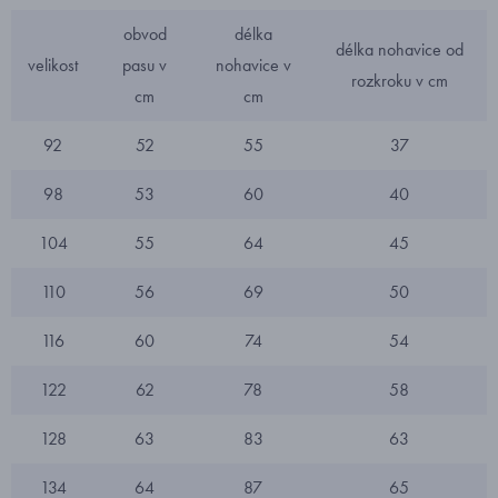
obvod
délka
délka nohavice od
velikost
pasu v
nohavice v
rozkroku v cm
cm
cm
92
52
55
37
98
53
60
40
104
55
64
45
110
56
69
50
116
60
74
54
122
62
78
58
128
63
83
63
134
64
87
65