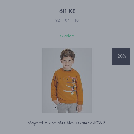
611 Kč
92
104
110
skladem
-20%
Mayoral mikina přes hlavu skater 4402-91