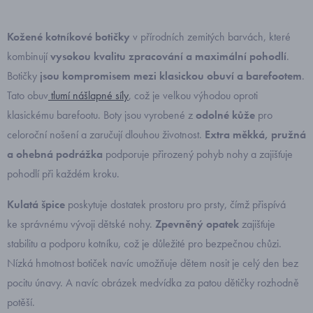
Kožené kotníkové botičky
v přírodních zemitých barvách, které
kombinují
vysokou kvalitu zpracování a maximální pohodlí
.
Botičky
jsou kompromisem mezi klasickou obuví a barefootem
.
Tato obuv
tlumí nášlapné síly
, což je velkou výhodou oproti
klasickému barefootu. Boty jsou vyrobené z
odolné kůže
pro
celoroční nošení a zaručují dlouhou životnost.
Extra měkká, pružná
a ohebná podrážka
podporuje přirozený pohyb nohy a zajišťuje
pohodlí při každém kroku.
Kulatá špice
poskytuje dostatek prostoru pro prsty, čímž přispívá
ke správnému vývoji dětské nohy.
Zpevněný opatek
zajišťuje
stabilitu a podporu kotníku, což je důležité pro bezpečnou chůzi.
Nízká hmotnost botiček navíc umožňuje dětem nosit je celý den bez
pocitu únavy. A navíc obrázek medvídka za patou dětičky rozhodně
potěší.