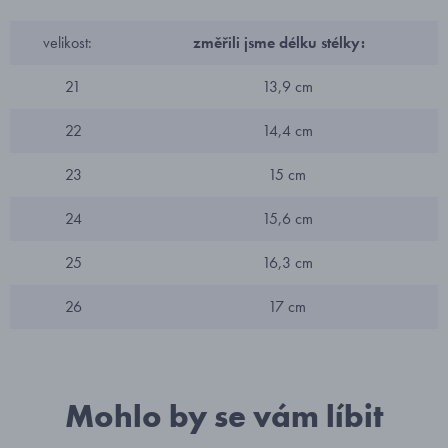
velikost:
změřili jsme délku stélky:
21
13,9 cm
22
14,4 cm
23
15 cm
24
15,6 cm
25
16,3 cm
26
17 cm
Mohlo by se vám líbit