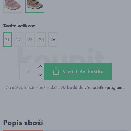
Zvolte velikost
21
22
23
25
26
Vložit do košíku
Za nákup tohoto zboží získáte
70
bodů
do
věrnostního programu
.
Popis zboží