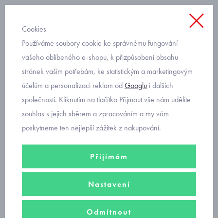
Cookies
Používáme soubory cookie ke správnému fungování
chlapecké
vašeho oblíbeného e-shopu, k přizpůsobení obsahu
stránek vašim potřebám, ke statistickým a marketingovým
Primigi 8901022 kožené
účelům a personalizaci reklam od
Googlu
i dalších
kotníkové botičky
společností. Kliknutím na tlačítko Přijmout vše nám udělíte
souhlas s jejich sběrem a zpracováním a my vám
poskytneme ten nejlepší zážitek z nakupování.
Přijímám
Nastavení
Odmítnout