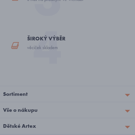
ŠIROKÝ VÝBĚR
věciček skladem
Sortiment
Vše o nákupu
Dětské Artex