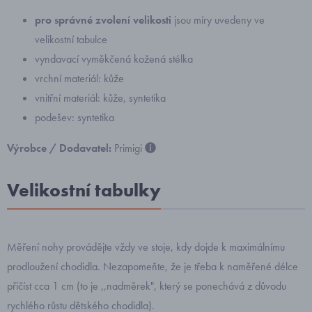
pro správné zvolení velikosti
jsou míry uvedeny ve
velikostní tabulce
vyndavací vyměkčená kožená stélka
vrchní materiál: kůže
vnitřní materiál: kůže, syntetika
podešev: syntetika
Výrobce / Dodavatel:
Primigi
Velikostní tabulky
Měření nohy provádějte vždy ve stoje, kdy dojde k maximálnímu
prodloužení chodidla. Nezapomeňte, že je třeba k naměřené délce
přičíst cca 1 cm (to je ,,nadměrek", který se ponechává z důvodu
rychlého růstu dětského chodidla).