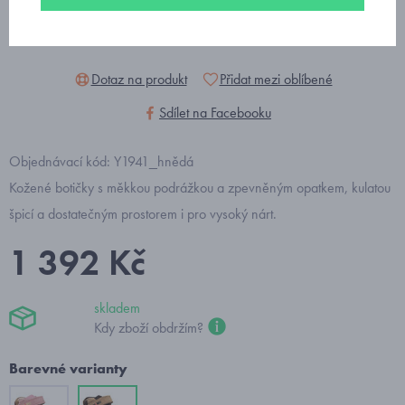
Dotaz na produkt
Přidat mezi oblíbené
Sdílet na Facebooku
Objednávací kód: Y1941_hnědá
Kožené botičky s měkkou podrážkou a zpevněným opatkem, kulatou
špicí a dostatečným prostorem i pro vysoký nárt.
1 392 Kč
skladem
Kdy zboží obdržím?
Barevné varianty