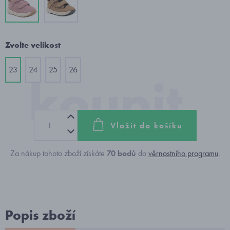
Zvolte velikost
23
24
25
26
Vložit do košíku
Za nákup tohoto zboží získáte
70
bodů
do
věrnostního programu
.
Popis zboží