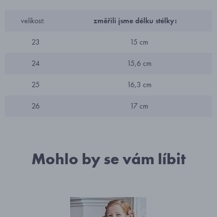
velikost:
změřili jsme délku stélky:
23
15 cm
24
15,6 cm
25
16,3 cm
26
17 cm
Mohlo by se vám líbit