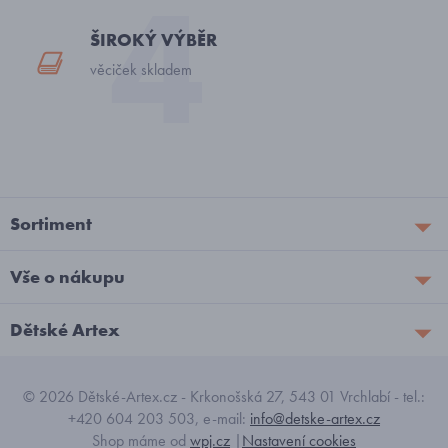
ŠIROKÝ VÝBĚR
věciček skladem
Sortiment
Vše o nákupu
Dětské Artex
© 2026 Dětské-Artex.cz - Krkonošská 27, 543 01 Vrchlabí - tel.:
+420 604 203 503, e-mail:
info@detske-artex.cz
Shop máme od
wpj.cz
|
Nastavení cookies