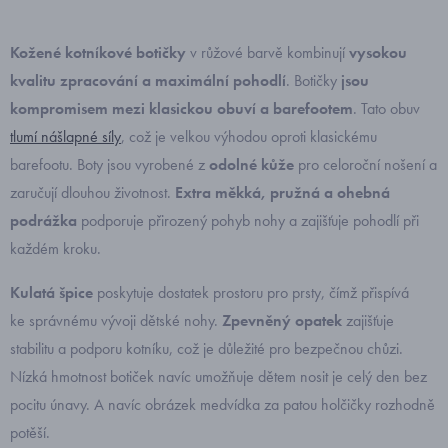
Kožené kotníkové botičky
v růžové barvě kombinují
vysokou
kvalitu zpracování a maximální pohodlí
. Botičky
jsou
kompromisem mezi klasickou obuví a barefootem
. Tato obuv
tlumí nášlapné síly
, což je velkou výhodou oproti klasickému
barefootu. Boty jsou vyrobené z
odolné kůže
pro celoroční nošení a
zaručují dlouhou životnost.
Extra měkká, pružná a ohebná
podrážka
podporuje přirozený pohyb nohy a zajišťuje pohodlí při
každém kroku.
Kulatá špice
poskytuje dostatek prostoru pro prsty, čímž přispívá
ke správnému vývoji dětské nohy.
Zpevněný opatek
zajišťuje
stabilitu a podporu kotníku, což je důležité pro bezpečnou chůzi.
Nízká hmotnost botiček navíc umožňuje dětem nosit je celý den bez
pocitu únavy. A navíc obrázek medvídka za patou holčičky rozhodně
potěší.