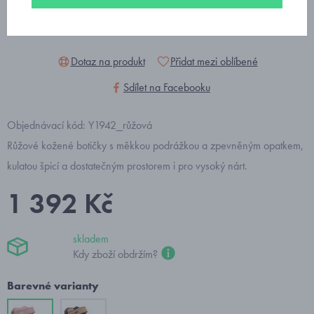
Dotaz na produkt
Přidat mezi oblíbené
Sdílet na Facebooku
Objednávací kód: Y1942_růžová
Růžové kožené botičky s měkkou podrážkou a zpevněným opatkem,
kulatou špicí a dostatečným prostorem i pro vysoký nárt.
1 392 Kč
skladem
Kdy zboží obdržím?
Barevné varianty