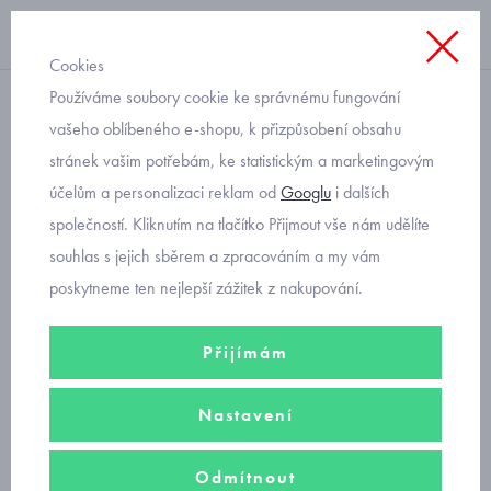
Cookies
Používáme soubory cookie ke správnému fungování
dívčí
vašeho oblíbeného e-shopu, k přizpůsobení obsahu
stránek vašim potřebám, ke statistickým a marketingovým
Primigi 8901000 růžové
účelům a personalizaci reklam od
Googlu
i dalších
kožené kotníkové botičky
společností. Kliknutím na tlačítko Přijmout vše nám udělíte
souhlas s jejich sběrem a zpracováním a my vám
poskytneme ten nejlepší zážitek z nakupování.
Přijímám
Nastavení
Odmítnout