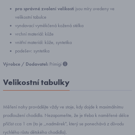
pro správné zvolení velikosti
jsou míry uvedeny ve
velikostní tabulce
vyndavací vyměkčená kožená stélka
vrchní materiál: kůže
vnitřní materiál: kůže, syntetika
podešev: syntetika
Výrobce / Dodavatel:
Primigi
Velikostní tabulky
Měření nohy provádějte vždy ve stoje, kdy dojde k maximálnímu
prodloužení chodidla. Nezapomeňte, že je třeba k naměřené délce
přičíst cca 1 cm (to je ,,nadměrek", který se ponechává z důvodu
rychlého růstu dětského chodidla).