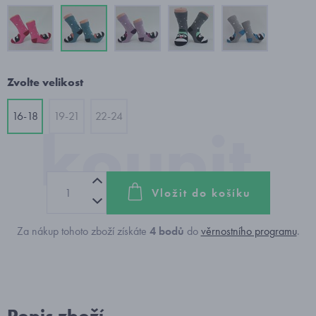
Zvolte velikost
16-18
19-21
22-24
Vložit do košíku
Za nákup tohoto zboží získáte
4
bodů
do
věrnostního programu
.