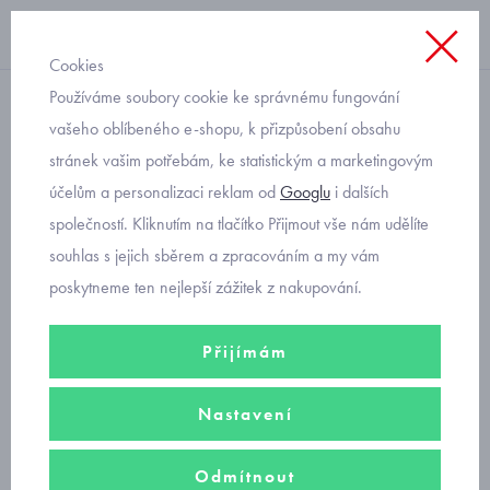
Cookies
Používáme soubory cookie ke správnému fungování
termo, froté
vašeho oblíbeného e-shopu, k přizpůsobení obsahu
stránek vašim potřebám, ke statistickým a marketingovým
dětské froté ponožky
účelům a personalizaci reklam od
Googlu
i dalších
Trepon s tučňákem petrol
společností. Kliknutím na tlačítko Přijmout vše nám udělíte
souhlas s jejich sběrem a zpracováním a my vám
poskytneme ten nejlepší zážitek z nakupování.
Přijímám
Nastavení
Odmítnout