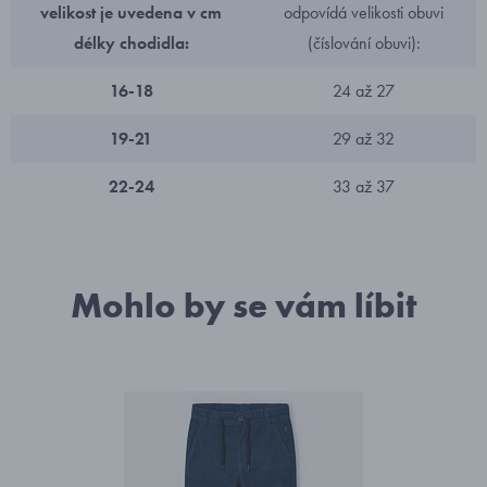
velikost je uvedena v cm
odpovídá velikosti obuvi
délky chodidla:
(číslování obuvi):
16-18
24 až 27
19-21
29 až 32
22-24
33 až 37
Mohlo by se vám líbit