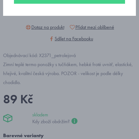
Dotaz na produkt
Přidat mezi oblíbené
Sdílet na Facebooku
Objednávací kód: X2371_petrolejová
Zimní teplé termo ponožky s tučňákem, hebké froté uvnitř, elastické,
hřejivé, kvalitní česká výroba. POZOR - velikost je podle délky
chodidla.
89 Kč
skladem
Kdy zboží obdržím?
Barevné varianty