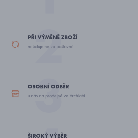
PŘI VÝMĚNĚ ZBOŽÍ
neúčtujeme za poštovné
OSOBNÍ ODBĚR
u nás na prodejně ve Vrchlabí
ŠIROKÝ VÝBĚR