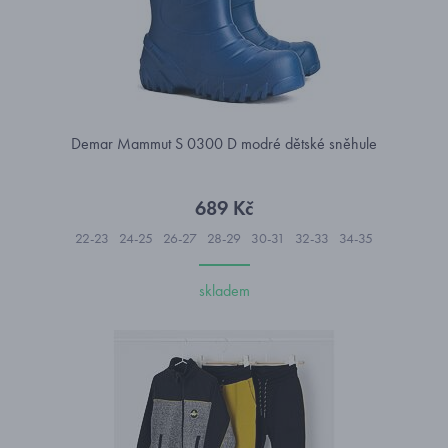
Demar Mammut S 0300 D modré dětské sněhule
689 Kč
22-23
24-25
26-27
28-29
30-31
32-33
34-35
skladem