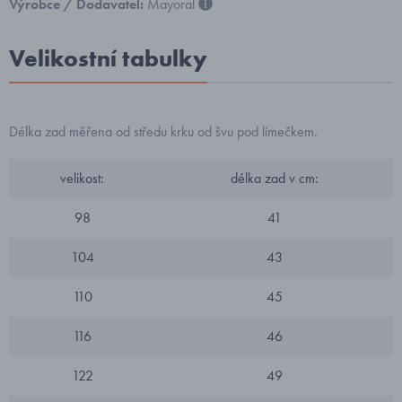
Výrobce / Dodavatel:
Mayoral
Velikostní tabulky
Délka zad měřena od středu krku od švu pod límečkem.
velikost:
délka zad v cm:
98
41
104
43
110
45
116
46
122
49