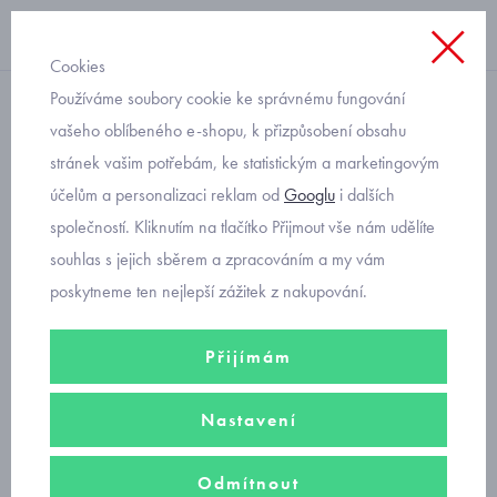
Cookies
Používáme soubory cookie ke správnému fungování
s límečkem
vašeho oblíbeného e-shopu, k přizpůsobení obsahu
stránek vašim potřebám, ke statistickým a marketingovým
dětské polo triko s krátkým
účelům a personalizaci reklam od
Googlu
i dalších
rukávem Mayoral 3151
společností. Kliknutím na tlačítko Přijmout vše nám udělíte
souhlas s jejich sběrem a zpracováním a my vám
poskytneme ten nejlepší zážitek z nakupování.
Přijímám
Nastavení
Odmítnout