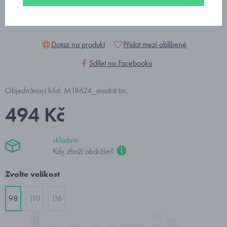
Dotaz na produkt
Přidat mezi oblíbené
Sdílet na Facebooku
Objednávací kód: M18624_modrá tm.
494 Kč
skladem
Kdy zboží obdržím?
Zvolte velikost
98
110
116