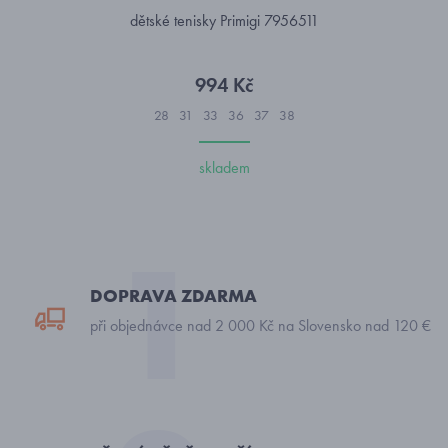
dětské tenisky Primigi 7956511
994 Kč
28
31
33
36
37
38
skladem
DOPRAVA ZDARMA
při objednávce nad 2 000 Kč na Slovensko nad 120 €