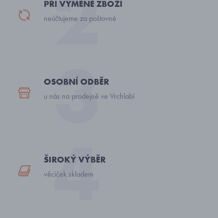
PŘI VÝMĚNĚ ZBOŽÍ
neúčtujeme za poštovné
OSOBNÍ ODBĚR
u nás na prodejně ve Vrchlabí
ŠIROKÝ VÝBĚR
věciček skladem