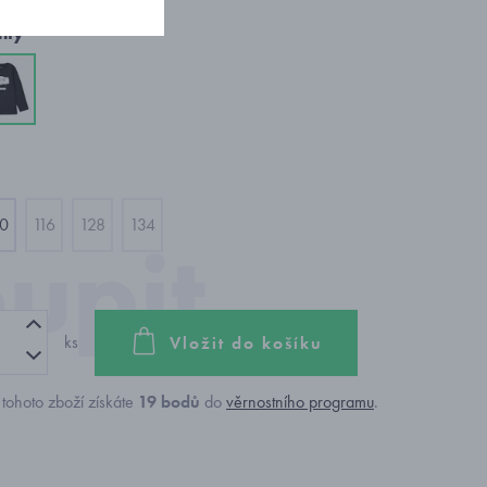
nty
10
116
128
134
ks
Vložit do košíku
tohoto zboží získáte
19
bodů
do
věrnostního programu
.