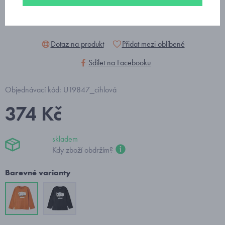
Dotaz na produkt
Přidat mezi oblíbené
Sdílet na Facebooku
Objednávací kód: U19847_cihlová
374 Kč
skladem
Kdy zboží obdržím?
Barevné varianty