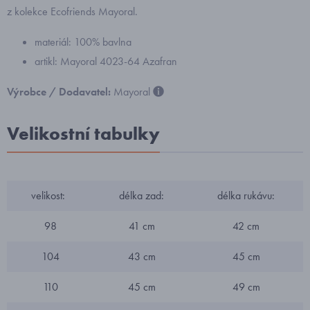
z kolekce Ecofriends Mayoral.
materiál: 100% bavlna
artikl: Mayoral 4023-64 Azafran
Výrobce / Dodavatel:
Mayoral
Velikostní tabulky
velikost:
délka zad:
délka rukávu:
98
41 cm
42 cm
104
43 cm
45 cm
110
45 cm
49 cm