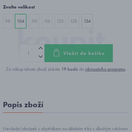
Zvolte velikost
98
104
110
116
122
128
134
Vložit do košíku
Za nákup tohoto zboží získáte
19
bodů
do
věrnostního programu
.
Popis zboží
Nevšední obrázek s obytňákem na dětském triku s dlouhým rukávem