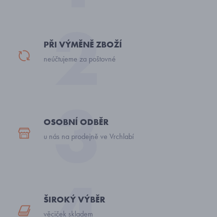
PŘI VÝMĚNĚ ZBOŽÍ
neúčtujeme za poštovné
OSOBNÍ ODBĚR
u nás na prodejně ve Vrchlabí
ŠIROKÝ VÝBĚR
věciček skladem