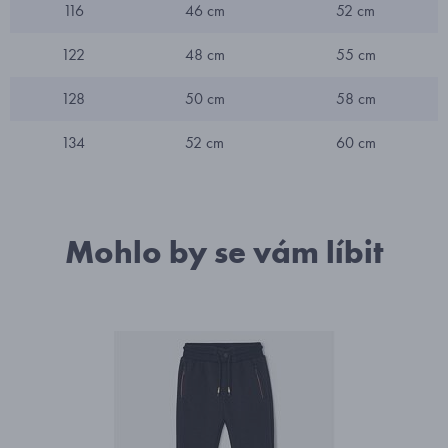
116
46 cm
52 cm
122
48 cm
55 cm
128
50 cm
58 cm
134
52 cm
60 cm
Mohlo by se vám líbit