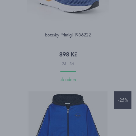
botasky Primigi 1956222
898 Kč
25
34
skladem
-25%