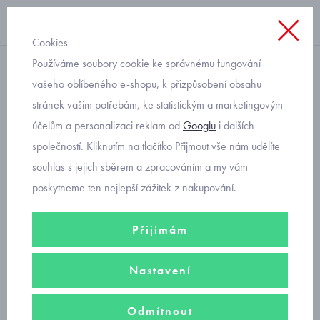
Cookies
Používáme soubory cookie ke správnému fungování
s dlouhým rukávem
vašeho oblíbeného e-shopu, k přizpůsobení obsahu
stránek vašim potřebám, ke statistickým a marketingovým
dětské tričko s karavanem
účelům a personalizaci reklam od
Googlu
i dalších
Mayoral 4023-64
společností. Kliknutím na tlačítko Přijmout vše nám udělíte
souhlas s jejich sběrem a zpracováním a my vám
poskytneme ten nejlepší zážitek z nakupování.
Přijímám
Nastavení
Odmítnout