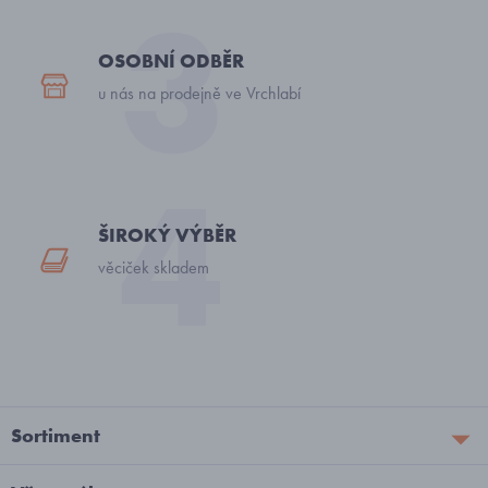
OSOBNÍ ODBĚR
u nás na prodejně ve Vrchlabí
ŠIROKÝ VÝBĚR
věciček skladem
Sortiment