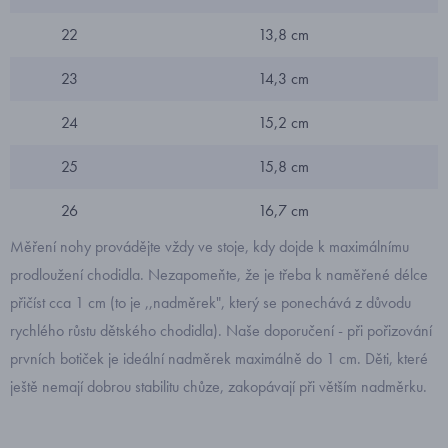
22
13,8 cm
23
14,3 cm
24
15,2 cm
25
15,8 cm
26
16,7 cm
Měření nohy provádějte vždy ve stoje, kdy dojde k maximálnímu
prodloužení chodidla. Nezapomeňte, že je třeba k naměřené délce
přičíst cca 1 cm (to je ,,nadměrek", který se ponechává z důvodu
rychlého růstu dětského chodidla). Naše doporučení - při pořizování
prvních botiček je ideální nadměrek maximálně do 1 cm. Děti, které
ještě nemají dobrou stabilitu chůze, zakopávají při větším nadměrku.