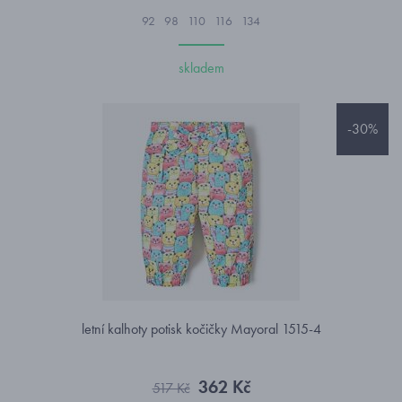
92
98
110
116
134
skladem
-30%
letní kalhoty potisk kočičky Mayoral 1515-4
362 Kč
517 Kč