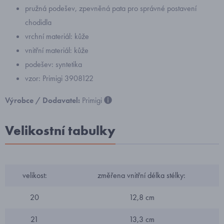
pružná podešev, zpevněná pata pro správné postavení
chodidla
vrchní materiál: kůže
vnitřní materiál: kůže
podešev: syntetika
vzor: Primigi 3908122
Výrobce / Dodavatel:
Primigi
Velikostní tabulky
velikost:
změřena vnitřní délka stélky:
20
12,8 cm
21
13,3 cm