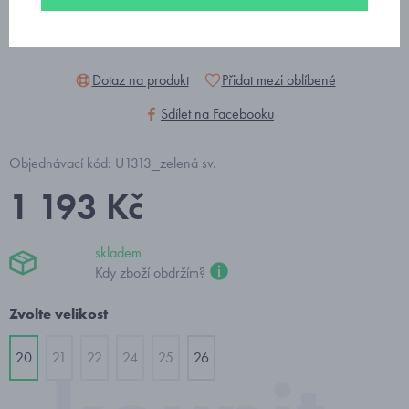
Dotaz na produkt
Přidat mezi oblíbené
Sdílet na Facebooku
Objednávací kód: U1313_zelená sv.
1 193 Kč
skladem
Kdy zboží obdržím?
Zvolte velikost
20
21
22
24
25
26