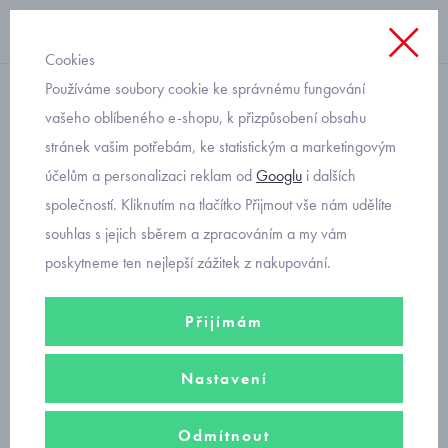
Cookies
Používáme soubory cookie ke správnému fungování
dívčí
vašeho oblíbeného e-shopu, k přizpůsobení obsahu
stránek vašim potřebám, ke statistickým a marketingovým
dětské sandály s barevnými
účelům a personalizaci reklam od
Googlu
i dalších
kytičkami Primigi 3908122
společností. Kliknutím na tlačítko Přijmout vše nám udělíte
souhlas s jejich sběrem a zpracováním a my vám
poskytneme ten nejlepší zážitek z nakupování.
Přijímám
Nastavení
Odmítnout