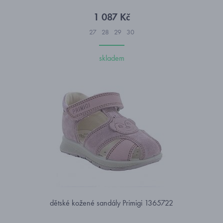
1 087 Kč
27
28
29
30
skladem
dětské kožené sandály Primigi 1365722