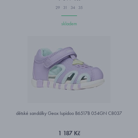
29
31
34
35
skladem
dětské sandálky Geox Iupidoo B6517B 054GN C8037
1 187 Kč