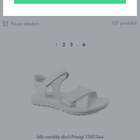
Od nejdražšího
107 produktů
Pouze skladem
1
2
3
…
6
bílé sandály dívčí Primigi 1385344