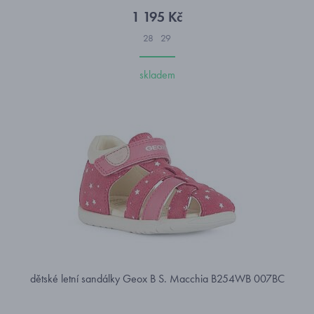
1 195 Kč
28
29
skladem
dětské letní sandálky Geox B S. Macchia B254WB 007BC