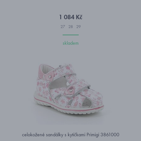
1 084 Kč
27
28
29
skladem
celokožené sandálky s kytičkami Primigi 3861000