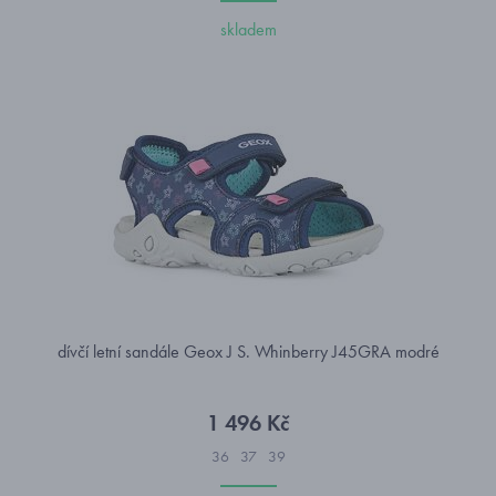
skladem
dívčí letní sandále Geox J S. Whinberry J45GRA modré
1 496 Kč
36
37
39