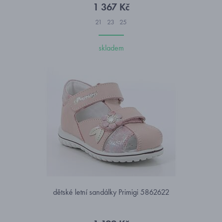
1 367 Kč
21
23
25
skladem
dětské letní sandálky Primigi 5862622