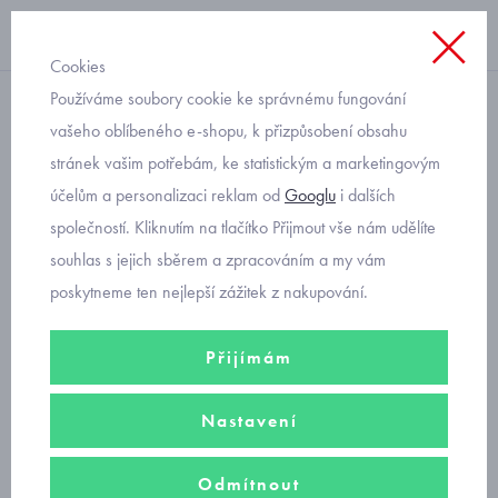
Cookies
Používáme soubory cookie ke správnému fungování
Sandály
vašeho oblíbeného e-shopu, k přizpůsobení obsahu
stránek vašim potřebám, ke statistickým a marketingovým
dívčí sandály
účelům a personalizaci reklam od
Googlu
i dalších
společností. Kliknutím na tlačítko Přijmout vše nám udělíte
V nabídce
sandálky pro holčičky
batolata a
letní obuv pro
malé i
souhlas s jejich sběrem a zpracováním a my vám
velké
slečny
ve sportovním i módním designu od předních výrobců
poskytneme ten nejlepší zážitek z nakupování.
kvalitní dětské obuvi.
Přijímám
Filtry
Nastavení
Seřadit podle
Doporučujeme
Nejprodávanější
Od nejlevnějšího
Odmítnout