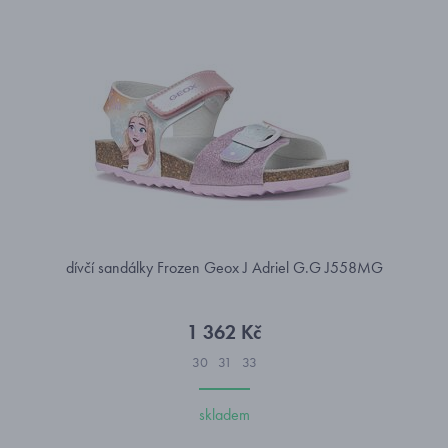
dívčí sandálky Frozen Geox J Adriel G.G J558MG
1 362 Kč
30
31
33
skladem