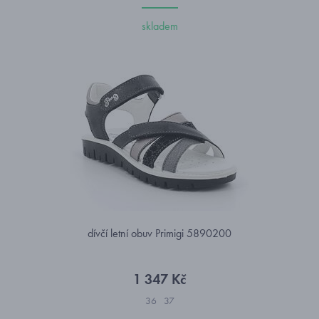
skladem
dívčí letní obuv Primigi 5890200
1 347 Kč
36
37