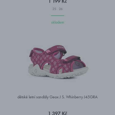
1 199 Kč
25
26
skladem
dětské letní sandály Geox J S. Whinberry J45GRA
1 397 Kč