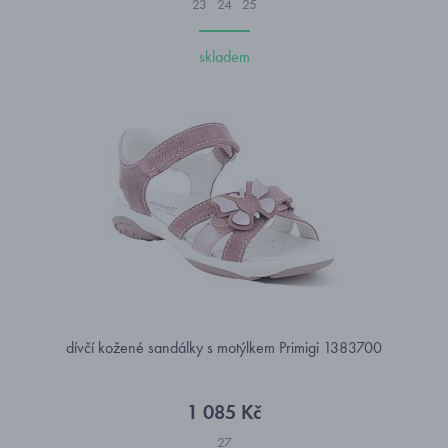
23
24
25
skladem
dívčí kožené sandálky s motýlkem Primigi 1383700
1 085 Kč
27