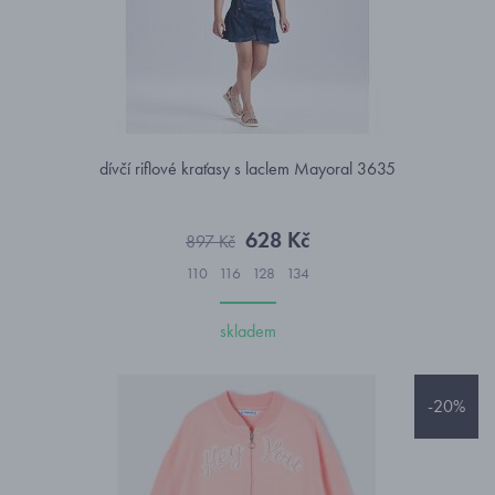
dívčí riflové kraťasy s laclem Mayoral 3635
628 Kč
897 Kč
110
116
128
134
skladem
-20%