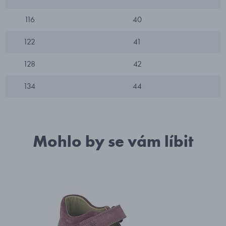
116
40
122
41
128
42
134
44
Mohlo by se vám líbit