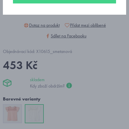
Dotaz na produkt
Přidat mezi oblíbené
Sdílet na Facebooku
Objednávací kód: X10615_smetanová
453 Kč
skladem
Kdy zboží obdržím?
Barevné varianty