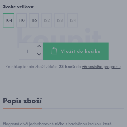
Zvolte velikost
104
110
116
122
128
134
Vložit do košíku
Za nákup tohoto zboží získáte
23
bodů
do
věrnostního programu
.
Popis zboží
Elegantní dívčí jednobarevné tričko s bavlněnou krajkou, které