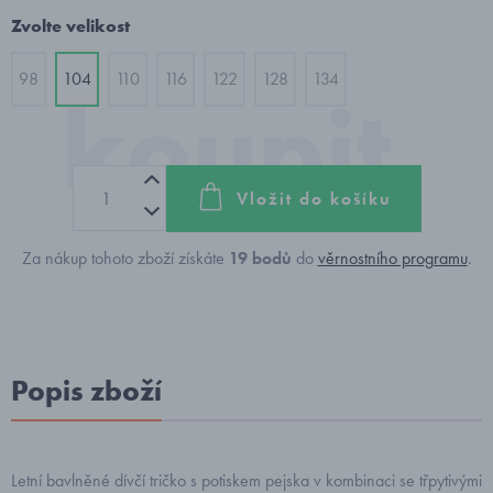
Zvolte velikost
98
104
110
116
122
128
134
Vložit do košíku
Za nákup tohoto zboží získáte
19
bodů
do
věrnostního programu
.
Popis zboží
Letní bavlněné dívčí tričko s potiskem pejska v kombinaci se třpytivými