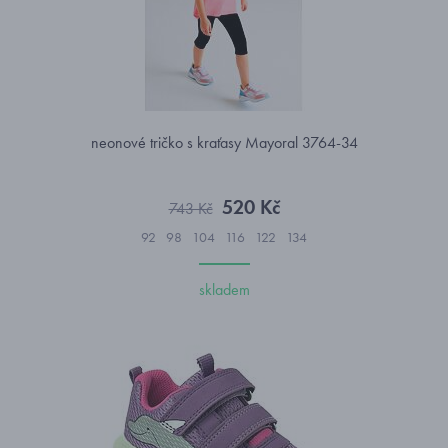
neonové tričko s kraťasy Mayoral 3764-34
520 Kč
743 Kč
92
98
104
116
122
134
skladem