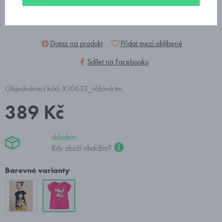
Dotaz na produkt
Přidat mezi oblíbené
Sdílet na Facebooku
Objednávací kód: X10633_růžová tm.
389 Kč
skladem
Kdy zboží obdržím?
Barevné varianty