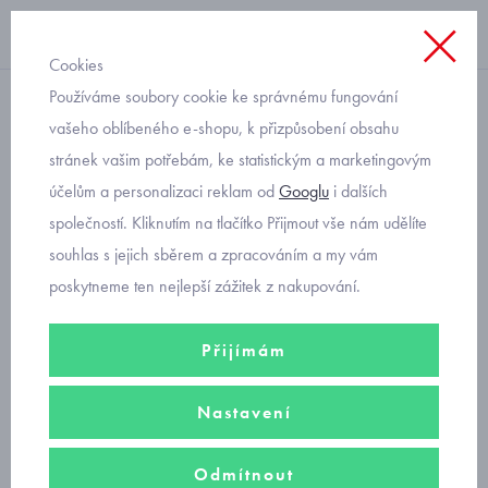
Cookies
Používáme soubory cookie ke správnému fungování
s krátkým rukávem
vašeho oblíbeného e-shopu, k přizpůsobení obsahu
stránek vašim potřebám, ke statistickým a marketingovým
dětské tričko s pejskem
účelům a personalizaci reklam od
Googlu
i dalších
Mayoral 3090-47
společností. Kliknutím na tlačítko Přijmout vše nám udělíte
souhlas s jejich sběrem a zpracováním a my vám
poskytneme ten nejlepší zážitek z nakupování.
Přijímám
Nastavení
Odmítnout