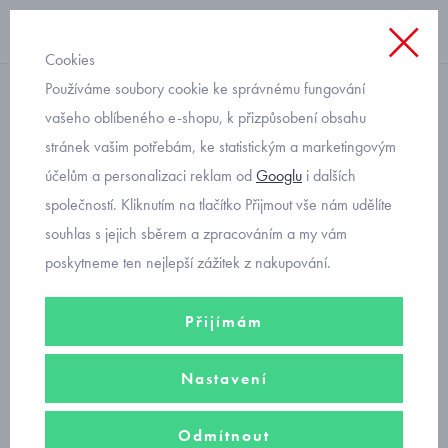
Cookies
Používáme soubory cookie ke správnému fungování
s krátkým rukávem
vašeho oblíbeného e-shopu, k přizpůsobení obsahu
stránek vašim potřebám, ke statistickým a marketingovým
dětské triko se srdíčkem
účelům a personalizaci reklam od
Googlu
i dalších
Mayoral 105-30
společností. Kliknutím na tlačítko Přijmout vše nám udělíte
souhlas s jejich sběrem a zpracováním a my vám
poskytneme ten nejlepší zážitek z nakupování.
Přijímám
Nastavení
Odmítnout