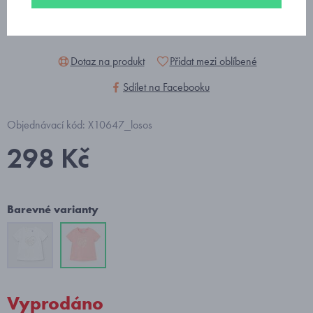
Dotaz na produkt
Přidat mezi oblíbené
Sdílet na Facebooku
Objednávací kód: X10647_losos
298 Kč
Barevné varianty
Vyprodáno