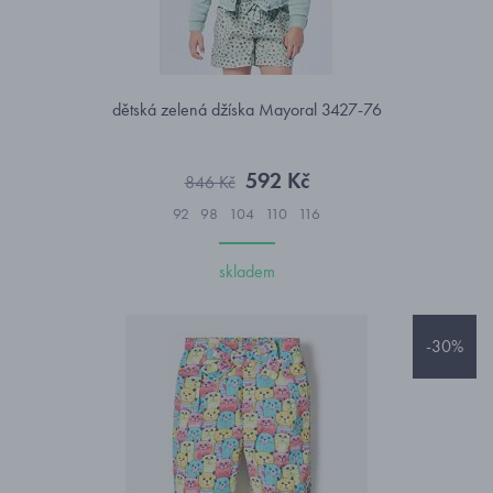
dětská zelená džíska Mayoral 3427-76
592 Kč
846 Kč
92
98
104
110
116
skladem
-30%