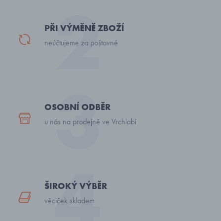
PŘI VÝMĚNĚ ZBOŽÍ
neúčtujeme za poštovné
OSOBNÍ ODBĚR
u nás na prodejně ve Vrchlabí
ŠIROKÝ VÝBĚR
věciček skladem