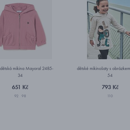
 dětská mikina Mayoral 2485-
dětské mikinošaty s obrázke
34
54
651 Kč
793 Kč
92
98
110