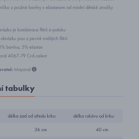
tričko z pružné bavlny s elastanem od módní dětské značky
rázku je kombinace flitrů a potisku
obrázku jsou z pevně našitých flitrů
95% bavlna, 5% elastan
yoral 4067-79 Crd-celest
vatel:
Mayoral
ní tabulky
délka zad od středu krku:
délka rukávu od krku:
36 cm
40 cm