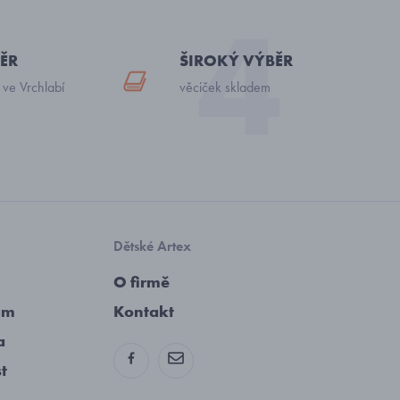
ĚR
ŠIROKÝ VÝBĚR
 ve Vrchlabí
věciček skladem
Dětské Artex
O firmě
am
Kontakt
a
st