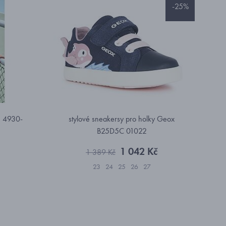
-25%
m 4930-
stylové sneakersy pro holky Geox
B25D5C 01022
1 042 Kč
1 389 Kč
23
24
25
26
27