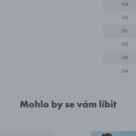
104
110
116
122
128
134
Mohlo by se vám líbit