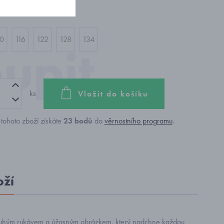
10
116
122
128
134
ks
Vložit do košíku
tohoto zboží získáte
23
bodů
do
věrnostního programu
.
oží
 dlouhým rukávem a úžasným obrázkem, který nadchne každou