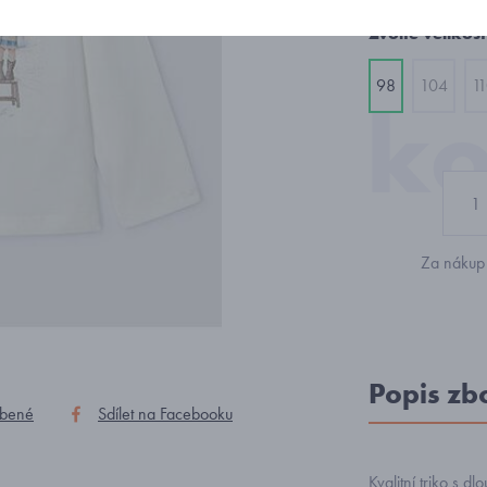
Zvolte velikost
98
104
1
Za nákup 
Popis zb
íbené
Sdílet na Facebooku
Kvalitní triko s