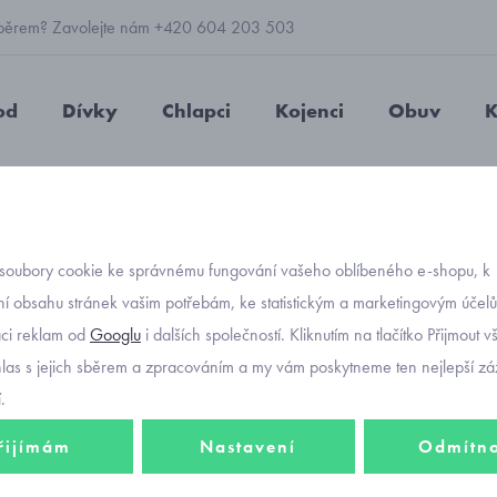
 výběrem? Zavolejte nám +420 604 203 503
od
Dívky
Chlapci
Kojenci
Obuv
K
 zdobené tričko Mayoral 4067-79
soubory cookie ke správnému fungování vašeho oblíbeného e-shopu, k
Objednávací kó
dětské
í obsahu stránek vašim potřebám, ke statistickým a marketingovým účel
aci reklam od
Googlu
i dalších společností. Kliknutím na tlačítko Přijmout 
4067-
hlas s jejich sběrem a zpracováním a my vám poskytneme ten nejlepší záž
.
řijímám
Nastavení
Odmítn
469 K