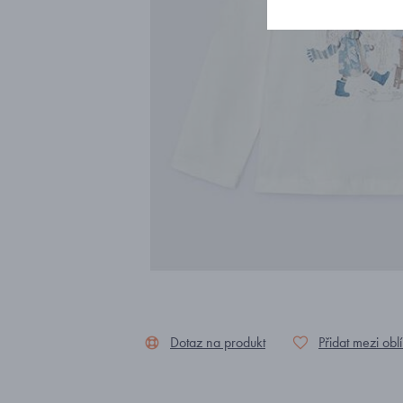
Dotaz na produkt
Přidat mezi obl