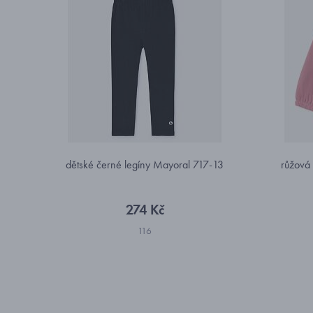
dětské černé legíny Mayoral 717-13
růžová
274 Kč
116