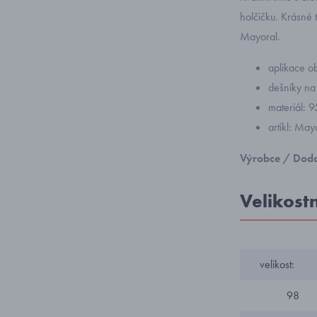
holčičku. Krásné 
Mayoral.
aplikace ob
dešníky na 
materiál: 
artikl: Ma
Výrobce / Doda
Velikost
velikost:
98