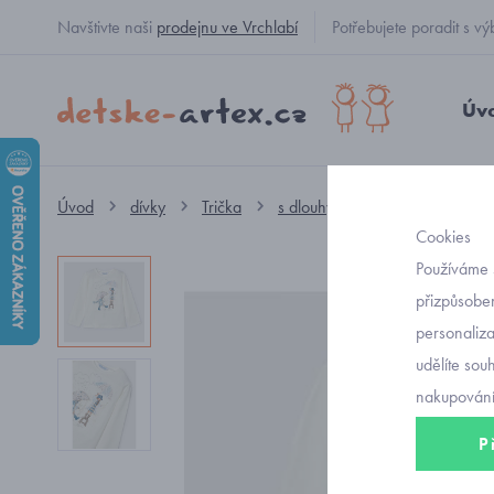
Navštivte naši
prodejnu ve Vrchlabí
Potřebujete poradit s
Úv
Úvod
dívky
Trička
s dlouhým rukávem
dětské
Cookies
Používáme 
přizpůsoben
personaliz
udělíte sou
nakupování
P