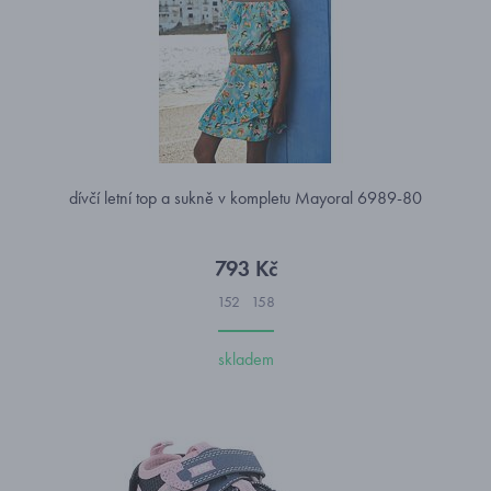
dívčí letní top a sukně v kompletu Mayoral 6989-80
793 Kč
152
158
skladem