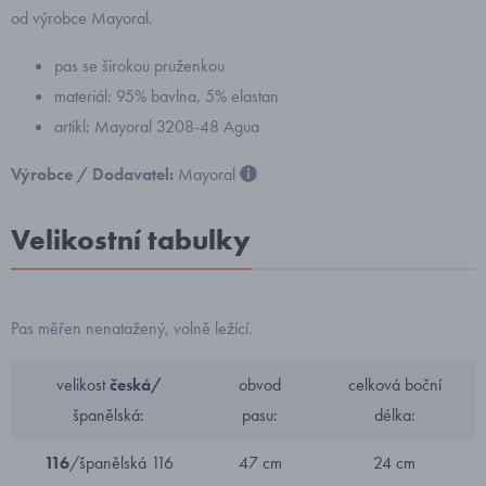
od výrobce Mayoral.
pas se širokou pruženkou
materiál: 95% bavlna, 5% elastan
artikl: Mayoral 3208-48 Agua
Výrobce / Dodavatel:
Mayoral
Velikostní tabulky
Pas měřen nenatažený, volně ležící.
velikost
česká/
obvod
celková boční
španělská:
pasu:
délka:
116
/španělská 116
47 cm
24 cm