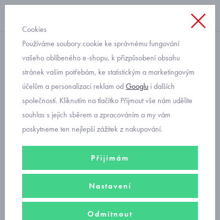
Cookies
Používáme soubory cookie ke správnému fungování
kraťasy
vašeho oblíbeného e-shopu, k přizpůsobení obsahu
stránek vašim potřebám, ke statistickým a marketingovým
dětské zelené bavlněné
účelům a personalizaci reklam od
Googlu
i dalších
kraťasy Mayoral 3208-48
společností. Kliknutím na tlačítko Přijmout vše nám udělíte
souhlas s jejich sběrem a zpracováním a my vám
poskytneme ten nejlepší zážitek z nakupování.
Přijímám
Nastavení
Odmítnout