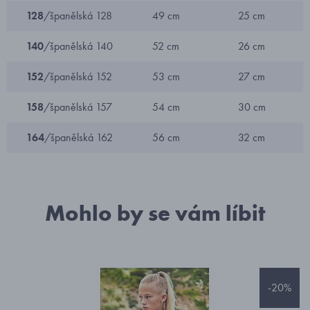
128
/španělská 128
49 cm
25 cm
140
/španělská 140
52 cm
26 cm
152
/španělská 152
53 cm
27 cm
158
/španělská 157
54 cm
30 cm
164
/španělská 162
56 cm
32 cm
Mohlo by se vám líbit
-20%