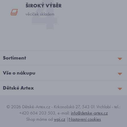
ŠIROKÝ VÝBĚR
věciček skladem
Sortiment
Vše o nákupu
Dětské Artex
© 2026 Dětské-Artex.cz - Krkonošská 27, 543 01 Vrchlabí - tel.:
+420 604 203 503, e-mail:
info@detske-artex.cz
Shop máme od
wpj.cz
|
Nastavení cookies