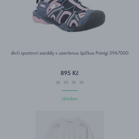
dívčí sportovní sandály s uzavřenou špičkou Primigi 5967000
895 Kč
28
30
32
35
skladem