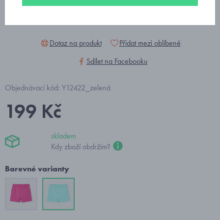
Dotaz na produkt
Přidat mezi oblíbené
Sdílet na Facebooku
Objednávací kód: Y12422_zelená
199 Kč
skladem
Kdy zboží obdržím?
Barevné varianty