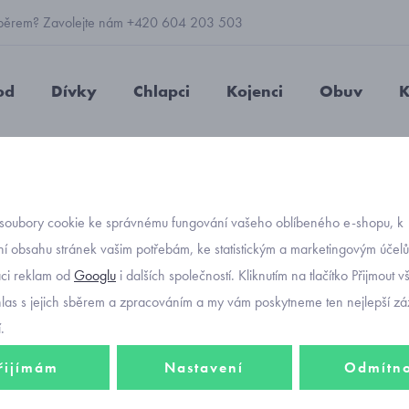
 výběrem? Zavolejte nám +420 604 203 503
od
Dívky
Chlapci
Kojenci
Obuv
K
palčáky Reima Ensin černé
soubory cookie ke správnému fungování vašeho oblíbeného e-shopu, k
Objednávací kód
dětské
í obsahu stránek vašim potřebám, ke statistickým a marketingovým účel
aci reklam od
Googlu
i dalších společností. Kliknutím na tlačítko Přijmout 
Ensin 
hlas s jejich sběrem a zpracováním a my vám poskytneme ten nejlepší záž
.
řijímám
Nastavení
Odmítn
665 K