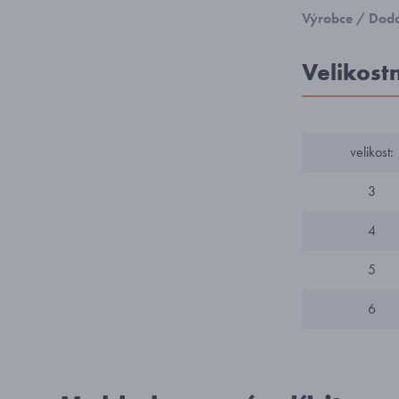
Výrobce / Doda
Velikost
velikost:
3
4
5
6