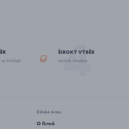
ĚR
ŠIROKÝ VÝBĚR
 ve Vrchlabí
věciček skladem
Dětské Artex
O firmě