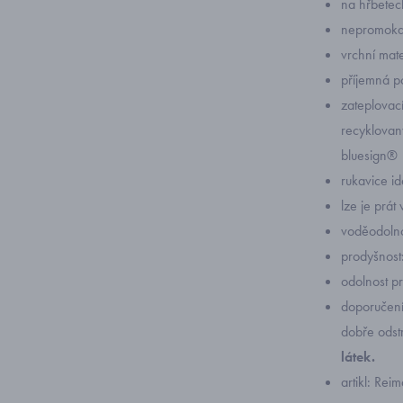
na hřbetech
nepromokav
vrchní mat
příjemná p
zateplovac
recyklovaný
bluesign®
rukavice i
lze je prát
voděodoln
prodyšnos
odolnost p
doporučení:
dobře odst
látek.
artikl: Re