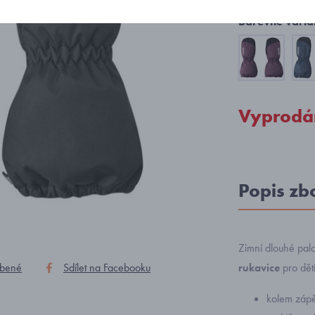
Barevné varia
Vyprodá
Popis zb
Zimní dlouhé pal
íbené
Sdílet na Facebooku
rukavice
pro dět
kolem zápě