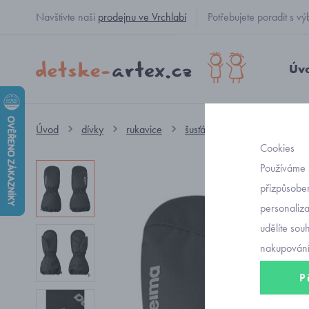
Navštivte naši
prodejnu ve Vrchlabí
Potřebujete poradit s
Úv
Úvod
dívky
rukavice
šusťákové
dětské zimní 
Cookies
Používáme 
přizpůsoben
personaliz
udělíte sou
nakupování
P