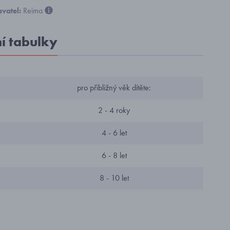
vatel:
Reima
ní tabulky
pro přibližný věk dítěte:
2 - 4 roky
4 - 6 let
6 - 8 let
8 - 10 let