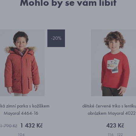
Mohlo by se vám líbit
-20%
ská zimní parka s kožíškem
dětské červené triko s lentik
Mayoral 4464-16
obrázkem Mayoral 4022
1 432 Kč
423 Kč
1 790 Kč
104
116
122