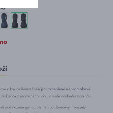
nty
no
oží
cové rukavice Reima Ensin jsou
zateplené nepromokavé
i. Rukavice z prodyšného, větru a vodě odolného materiálu.
stí jsou stažené gumou, stejně jsou ukončeny i manžety