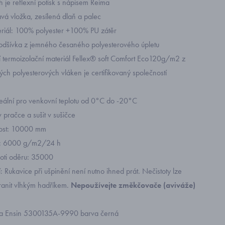
 je reflexní potisk s nápisem Reima
á vložka, zesílená dlaň a palec
eriál: 100% polyester +100% PU zátěr
odšívka z jemného česaného polyesterového úpletu
í termoizolační materiál Fellex® soft Comfort Eco120g/m2 z
ch polyesterových vláken je certifikovaný společností
deální pro venkovní teplotu od 0°C do -20°C
 v pračce a sušit v sušičce
ost: 10000 mm
t: 6000 g/m2/24 h
roti oděru: 35000
 Rukavice při ušpinění není nutno ihned prát. Nečistoty lze
ranit vlhkým hadříkem.
Nepoužívejte změkčovače (aviváže)
ima Ensin 5300135A-9990 barva černá