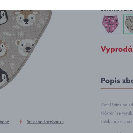
Barevné varia
Vyprodá
Popis zb
Zimní šátek na kr
Nákrční se vyrábí
šátek na zimu od
íbené
Sdílet na Facebooku