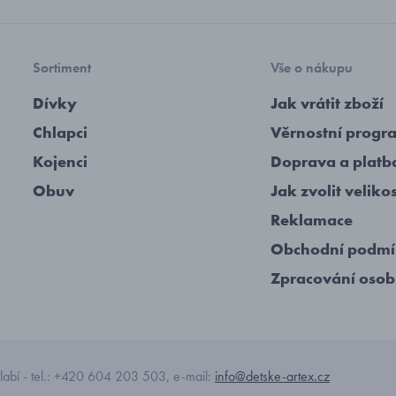
Sortiment
Vše o nákupu
Dívky
Jak vrátit zboží
Chlapci
Věrnostní progr
Kojenci
Doprava a platb
Obuv
Jak zvolit veliko
Reklamace
Obchodní podm
Zpracování osob
abí - tel.: +420 604 203 503, e-mail:
info@detske-artex.cz