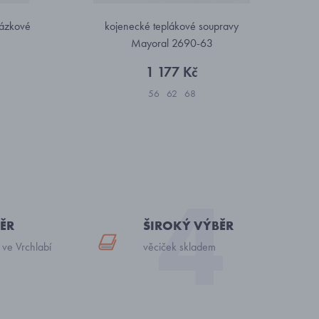
rázkové
kojenecké teplákové soupravy
Mayoral 2690-63
1 177 Kč
56
62
68
ĚR
ŠIROKÝ VÝBĚR
 ve Vrchlabí
věciček skladem