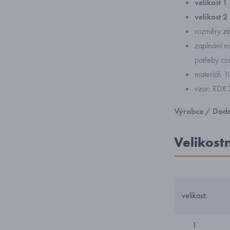
velikost 1
velikost 2
rozměry zim
zapínání na
potřeby cc
materiál: 
vzor: RDX 
Výrobce / Doda
Velikost
velikost:
1