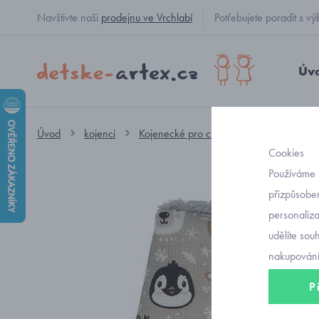
Navštivte naši
prodejnu ve Vrchlabí
Potřebujete poradit s
Úv
Úvod
kojenci
Kojenecké pro chlapečky
čepičky
Cookies
Používáme 
přizpůsoben
personaliz
udělíte sou
nakupování
P