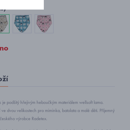
nty
no
oží
k je podšitý hřejivým heboučkým materiálem wellsoft lama.
 ve dvou velikostech pro miminka, batolata a malé děti. Příjemný
 českého výrobce Radetex.