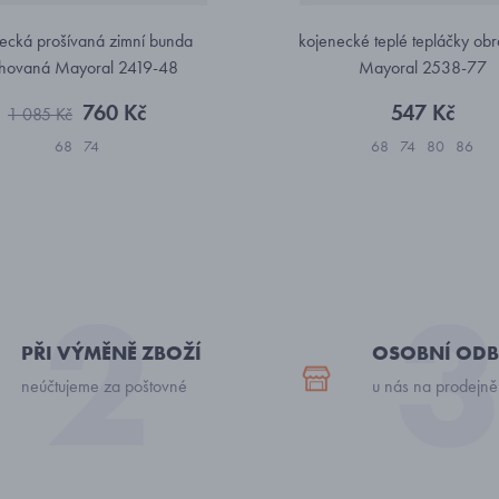
ecká prošívaná zimní bunda
kojenecké teplé tepláčky ob
hovaná Mayoral 2419-48
Mayoral 2538-77
760 Kč
547 Kč
1 085 Kč
68
74
68
74
80
86
PŘI VÝMĚNĚ ZBOŽÍ
OSOBNÍ ODB
neúčtujeme za poštovné
u nás na prodejně