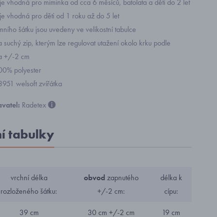
je vhodná pro miminka od cca 6 měsíců, batolata a děti do 2 let
je vhodná pro děti od 1 roku až do 5 let
ního šátku jsou uvedeny ve velikostní tabulce
 suchý zip, kterým lze regulovat utažení okolo krku podle
a +/-2 cm
100% polyester
3951 welsoft zvířátka
vatel:
Radetex
ní tabulky
vrchní délka
obvod
zapnutého
délka k
rozloženého šátku:
+/-2 cm:
cípu:
39 cm
30 cm +/-2 cm
19 cm