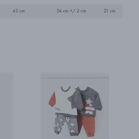
43 cm
34 cm +/-2 cm
21 cm