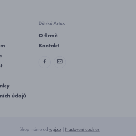
Dětské Artex
O firmě
am
Kontakt
a
st
ínky
ních údajů
Shop máme od
wpj.cz
|
Nastavení cookies