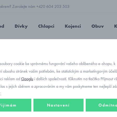
 výběrem? Zavolejte nám +420 604 203 503
od
Dívky
Chlapci
Kojenci
Obuv
K
nákrčníky
dětský nákrčník na suchý zip RDX se zvířátky béžový
soubory cookie ke správnému fungování vašeho oblíbeného e-shopu, k
Objednávací kó
dětský
í obsahu stránek vašim potřebám, ke statistickým a marketingovým účel
aci reklam od
Googlu
i dalších společností. Kliknutím na tlačítko Přijmout 
RDX se
hlas s jejich sběrem a zpracováním a my vám poskytneme ten nejlepší záž
.
řijímám
Nastavení
Odmítn
283 K