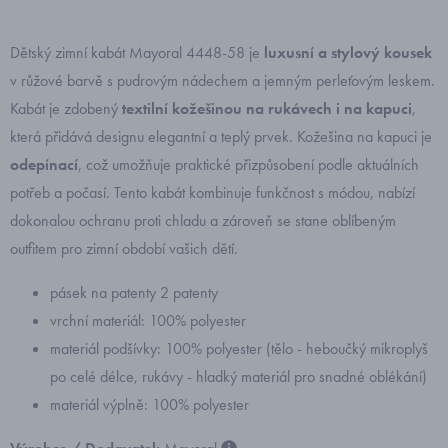
Dětský zimní kabát Mayoral 4448-58 je
luxusní a stylový kousek
v růžové barvě s pudrovým nádechem a jemným perleťovým leskem.
Kabát je zdobený
textilní kožešinou na rukávech i na kapuci
,
která přidává designu elegantní a teplý prvek. Kožešina na kapuci je
odepínací
, což umožňuje praktické přizpůsobení podle aktuálních
potřeb a počasí. Tento kabát kombinuje funkčnost s módou, nabízí
dokonalou ochranu proti chladu a zároveň se stane oblíbeným
outfitem pro zimní období vašich dětí.
pásek na patenty 2 patenty
vrchní materiál: 100% polyester
materiál podšívky: 100% polyester (tělo - heboučký mikroplyš
po celé délce, rukávy - hladký materiál pro snadné oblékání)
materiál výplně: 100% polyester