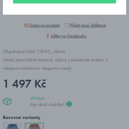
Dotaz na produkt
Přidat mezi oblíbené
Sdílet na Facebooku
Objednávací kód: Y18745_růžová
Dětský zimní kabát Mayoral, růžový s perleťovým leskem, s
odepínací kožešinou, elegantní a teplý.
1 497 Kč
skladem
Kdy zboží obdržím?
Barevné varianty