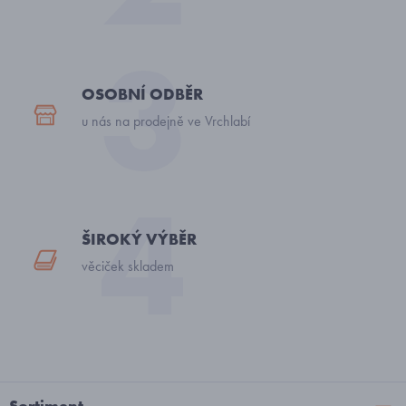
OSOBNÍ ODBĚR
u nás na prodejně ve Vrchlabí
ŠIROKÝ VÝBĚR
věciček skladem
Sortiment