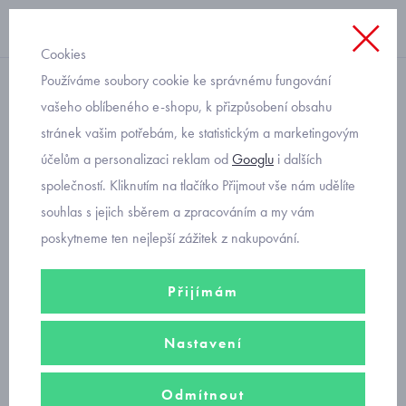
Cookies
Používáme soubory cookie ke správnému fungování
zimní kabát
vašeho oblíbeného e-shopu, k přizpůsobení obsahu
stránek vašim potřebám, ke statistickým a marketingovým
dětský zimní kabát Mayoral
účelům a personalizaci reklam od
Googlu
i dalších
4448-58
společností. Kliknutím na tlačítko Přijmout vše nám udělíte
souhlas s jejich sběrem a zpracováním a my vám
poskytneme ten nejlepší zážitek z nakupování.
Přijímám
Nastavení
Odmítnout