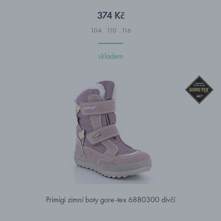
374 Kč
104
110
116
skladem
Primigi zimní boty gore-tex 6880300 dívčí