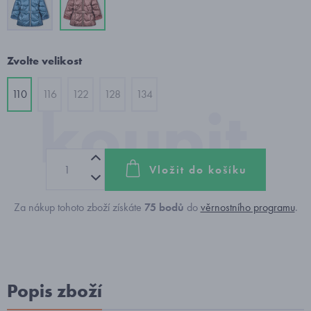
Zvolte velikost
110
116
122
128
134
Vložit do košíku
Za nákup tohoto zboží získáte
75
bodů
do
věrnostního programu
.
Popis zboží