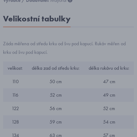
Výrobce / Dodavatel:
Mayoral
Velikostní tabulky
Záda měřena od středu krku od švu pod kapucí. Rukáv měřen od
krku od švu pod kapucí.
velikost:
délka zad od středu krku:
délka rukávu od krku:
110
50 cm
47 cm
116
52 cm
49 cm
122
56 cm
52 cm
128
59 cm
54 cm
134
63 cm
57 cm