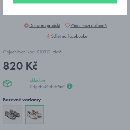
Dotaz na produkt
Přidat mezi oblíbené
Sdílet na Facebooku
Objednávací kód: X10312_zlatá
820 Kč
skladem
Kdy zboží obdržím?
Barevné varianty