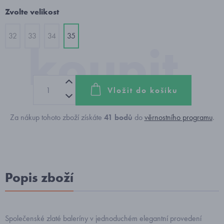
Zvolte velikost
32
33
34
35
Vložit do košíku
Za nákup tohoto zboží získáte
41
bodů
do
věrnostního programu
.
Popis zboží
Společenské zlaté baleríny v jednoduchém elegantní provedení