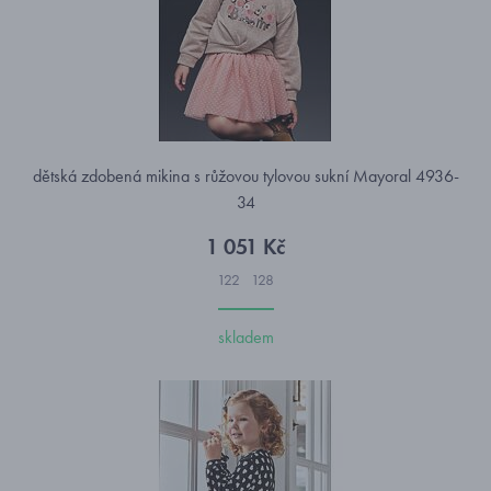
dětská zdobená mikina s růžovou tylovou sukní Mayoral 4936-
34
1 051 Kč
122
128
skladem