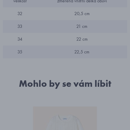
velikost
změřena vnitřní délka obuvi
32
20,5 cm
33
21 cm
34
22 cm
35
22,5 cm
Mohlo by se vám líbit