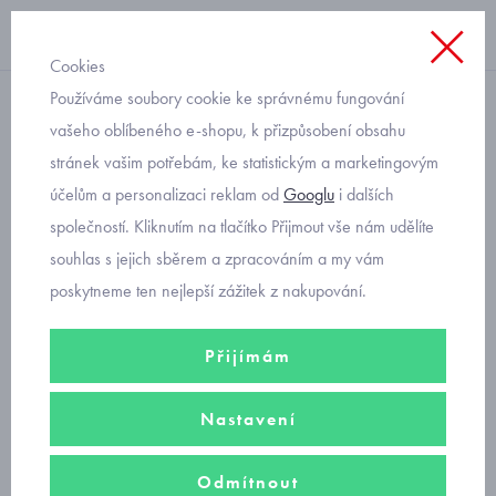
Cookies
Používáme soubory cookie ke správnému fungování
baleríny
vašeho oblíbeného e-shopu, k přizpůsobení obsahu
stránek vašim potřebám, ke statistickým a marketingovým
dívčí baleríny s mašlí
účelům a personalizaci reklam od
Googlu
i dalších
Mayoral 46380-19 Oro
společností. Kliknutím na tlačítko Přijmout vše nám udělíte
souhlas s jejich sběrem a zpracováním a my vám
poskytneme ten nejlepší zážitek z nakupování.
Přijímám
Nastavení
Odmítnout