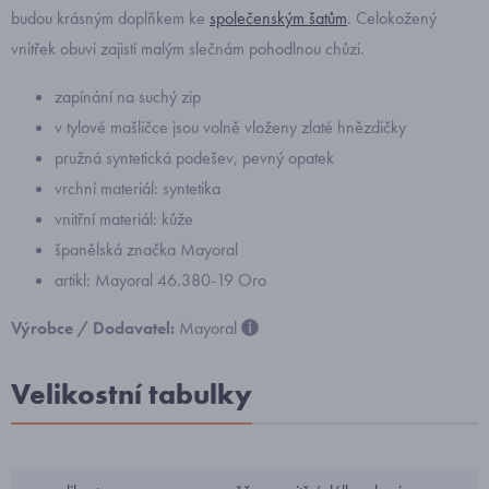
budou krásným doplňkem ke
společenským šatům
. Celokožený
vnitřek obuvi zajistí malým slečnám pohodlnou chůzi.
zapínání na suchý zip
v tylové mašličce jsou volně vloženy zlaté hnězdičky
pružná syntetická podešev, pevný opatek
vrchní materiál: syntetika
vnitřní materiál: kůže
španělská značka Mayoral
artikl: Mayoral 46.380-19 Oro
Výrobce / Dodavatel:
Mayoral
Velikostní tabulky