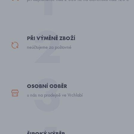
PŘI VÝMĚNĚ ZBOŽÍ
neúčtujeme za poštovné
OSOBNÍ ODBĚR
u nás na prodejně ve Vrchlabí
ŠIROKÝ VÝBĚR