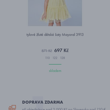
tylové žluté dětské šaty Mayoral 3913
697 Kč
871 Kč
110
122
128
skladem
DOPRAVA ZDARMA
při objednávce nad 2 000 Kč na Slovensko nad 120 €