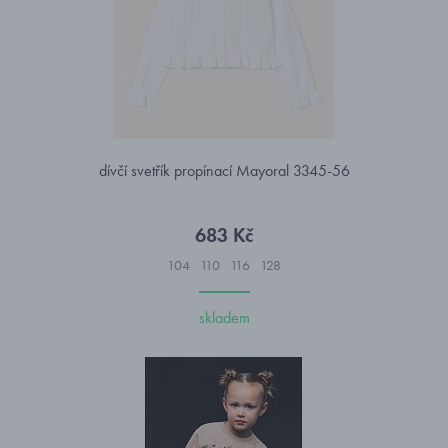
dívčí svetřík propínací Mayoral 3345-56
683 Kč
104
110
116
128
skladem