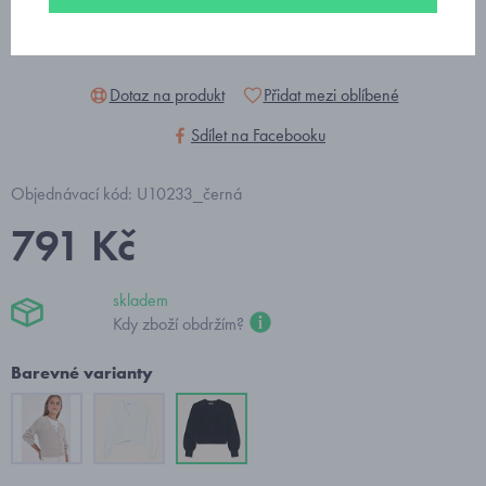
Dotaz na produkt
Přidat mezi oblíbené
Sdílet na Facebooku
Objednávací kód: U10233_černá
791 Kč
skladem
Kdy zboží obdržím?
Barevné varianty