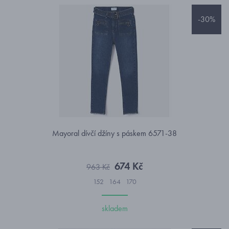
-30%
Mayoral dívčí džíny s páskem 6571-38
674 Kč
963 Kč
152
164
170
skladem