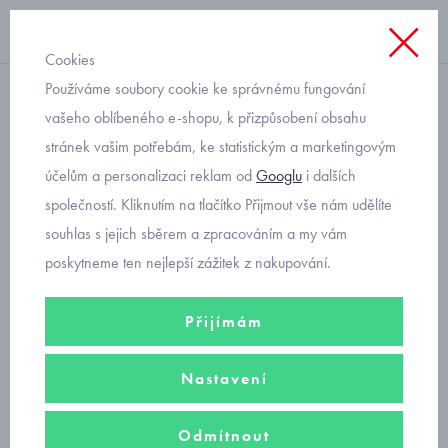
Cookies
Používáme soubory cookie ke správnému fungování
propínací
vašeho oblíbeného e-shopu, k přizpůsobení obsahu
stránek vašim potřebám, ke statistickým a marketingovým
dívčí černý crop svetřík
účelům a personalizaci reklam od
Googlu
i dalších
Mayoral 6331-89
společností. Kliknutím na tlačítko Přijmout vše nám udělíte
souhlas s jejich sběrem a zpracováním a my vám
poskytneme ten nejlepší zážitek z nakupování.
Přijímám
Nastavení
Odmítnout