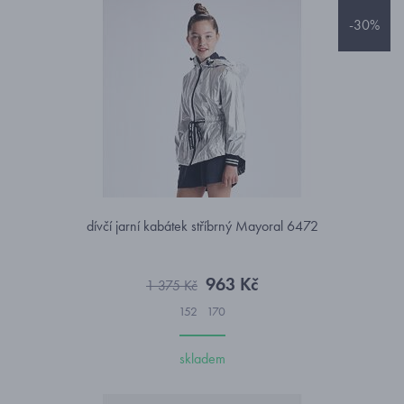
-30%
dívčí jarní kabátek stříbrný Mayoral 6472
963 Kč
1 375 Kč
152
170
skladem