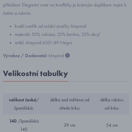
příležitost. Elegantní svetr na knoflíčky je krásným doplňkem nejen k
šatům a sukním.
kratší svetřík od módní značky Mayoral
materiál: 50% viskóza, 25% bavlna, 25% akryl
artikl: Mayoral 6331-89 Negro
Výrobce / Dodavatel:
Mayoral
Velikostní tabulky
velikost česká
/
délka zad měřena od
délka rukávu
španělská:
středu krku:
od krku:
140
/španělská
39 cm
54 cm
140