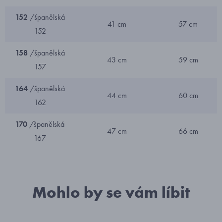
152
/španělská
41 cm
57 cm
152
158
/španělská
43 cm
59 cm
157
164
/španělská
44 cm
60 cm
162
170
/španělská
47 cm
66 cm
167
Mohlo by se vám líbit