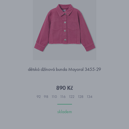
dětská džínová bunda Mayoral 3455-29
890 Kč
92
98
110
116
122
128
134
skladem