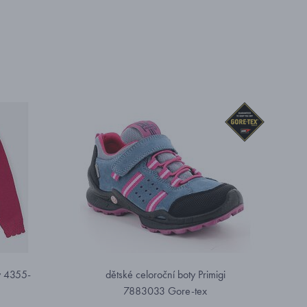
ý 4355-
dětské celoroční boty Primigi
7883033 Gore-tex