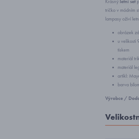
Krásný
letní set
p
tričko v módním s
lampasy oživí letn
obrázek zd
u velikost
tiskem
materiál tr
materiál l
artikl: Ma
barva bílo
Výrobce / Doda
Velikost