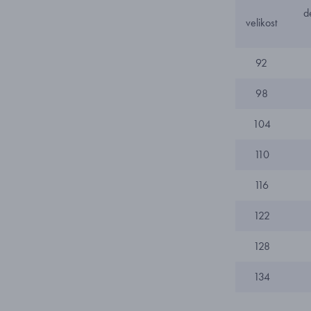
d
velikost
92
98
104
110
116
122
128
134