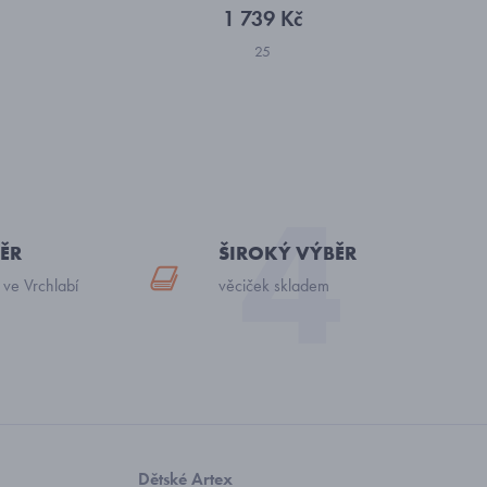
1 739 Kč
25
ĚR
ŠIROKÝ VÝBĚR
 ve Vrchlabí
věciček skladem
Dětské Artex