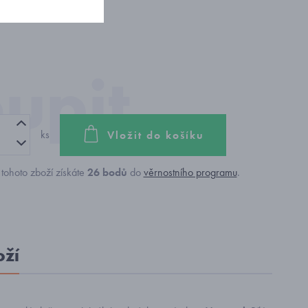
ks
Vložit do košíku
tohoto zboží získáte
26
bodů
do
věrnostního programu
.
oží