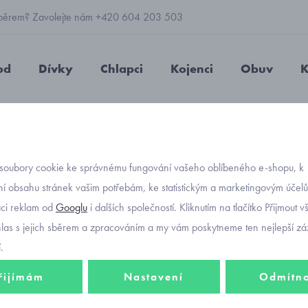
 výběrem? Zavolejte nám +420 604 203 503
od
Dívky
Chlapci
Kojenci
Obuv
K
legínami Mayoral 3707
soubory cookie ke správnému fungování vašeho oblíbeného e-shopu, k
Objednávací kód
dívčí 
í obsahu stránek vašim potřebám, ke statistickým a marketingovým účel
-30%
aci reklam od
Googlu
i dalších společností. Kliknutím na tlačítko Přijmout 
Mayor
hlas s jejich sběrem a zpracováním a my vám poskytneme ten nejlepší záž
.
736 Kč
řijímám
Nastavení
Odmítn
515 K