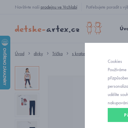
Navštivte naši
prodejnu ve Vrchlabí
Potřebujete poradit s
Úv
Úvod
dívky
Trička
s kraťasy
dívčí komplet s 
Cookies
Používáme 
přizpůsoben
personaliz
udělíte sou
nakupování
P