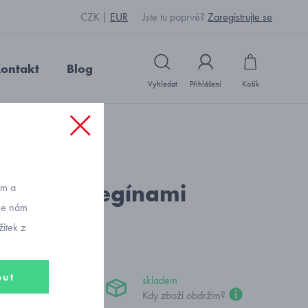
CZK
EUR
Jste tu poprvé?
Zaregistrujte se
ontakt
Blog
Vyhledat
Přihlášení
Košík
: L13067_bílomodrá
komplet s legínami
ům a
vše nám
al 3707
itek z
out
skladem
č
Kdy zboží obdržím?