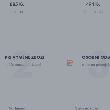
885 Kč
494 Kč
110
116
104
110
122
PŘI VÝMĚNĚ ZBOŽÍ
OSOBNÍ ODB
neúčtujeme za poštovné
u nás na prodejně
Sortiment
Vše o nákupu