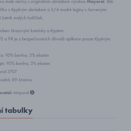
ro malé slečny
s originálním obrázkem výrobce
Mayoral
. Bílé
třihu s třpytivým obrázkem a 3/4 modré legíny s červenými
í šatník malých holčiček.
oben štrasovými kamínky a třpytem
i 92 a 98 je z bezpečnostních důvodů aplikace pouze třpytivým
ika: 95% bavlna, 5% elastan
egín: 95% bavlna, 5% elastan
yoral 3707
modrá: 89 Marino
vatel:
Mayoral
ní tabulky