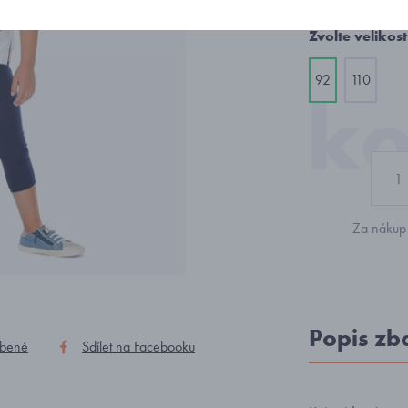
Zvolte velikost
92
110
Za nákup 
Popis zb
íbené
Sdílet na Facebooku