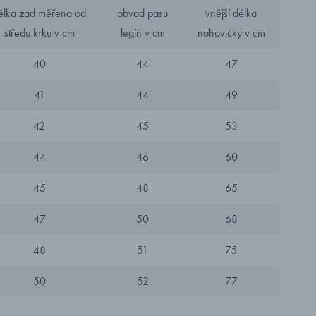
élka zad měřena od
obvod pasu
vnější délka
středu krku v cm
legín v cm
nohavičky v cm
40
44
47
41
44
49
42
45
53
44
46
60
45
48
65
47
50
68
48
51
75
50
52
77