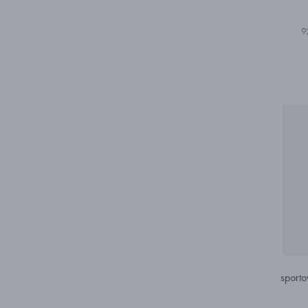
9
sporto