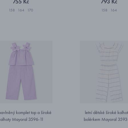
755 Kč
793 Kč
158
164
170
158
164
 bavlněný komplet top a široké
letní dětské široké kalho
kalhoty Mayoral 3596-11
bolérkem Mayoral 3593