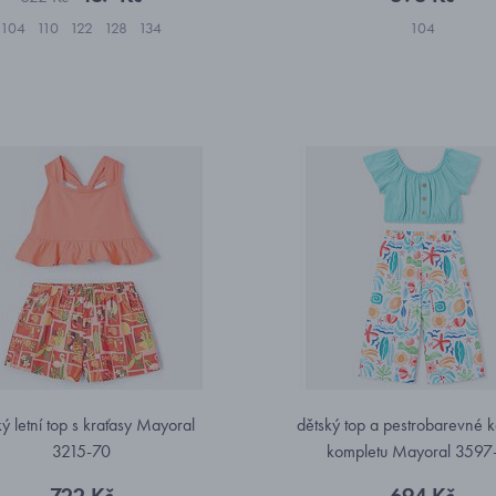
104
110
122
128
134
104
ký letní top s kraťasy Mayoral
dětský top a pestrobarevné k
3215-70
kompletu Mayoral 3597