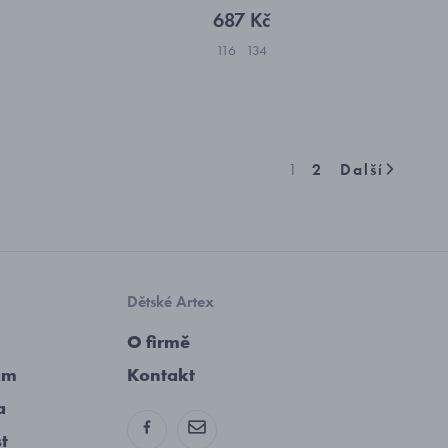
687 Kč
116
134
1
2
Další
Dětské Artex
O firmě
am
Kontakt
a
st