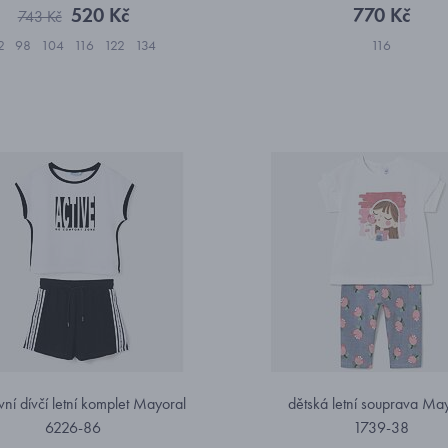
520 Kč
770 Kč
743 Kč
2
98
104
116
122
134
116
vní dívčí letní komplet Mayoral
dětská letní souprava Ma
6226-86
1739-38