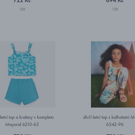
722 Kč
694 Kč
128
128
 letní top a kraťasy v kompletu
dívčí letní top s kalhotami 
Mayoral 6210-65
6542-96