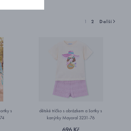
1
2
Další
ortky s
dětské tričko s obrázkem a šortky s
-74
kanýrky Mayoral 3231-76
696 Kč