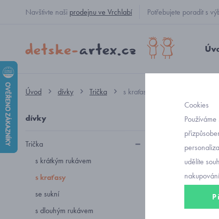
Navštivte naši
prodejnu ve Vrchlabí
Potřebujete poradit s
Úv
Úvod
dívky
Trička
s kraťasy
Cookies
dívky
dívčí
Používáme 
přizpůsoben
Trička
personaliz
Letní kompl
s krátkým rukávem
udělíte sou
170.
nakupování
s kraťasy
se sukní
P
s dlouhým rukávem
Seřadit podl