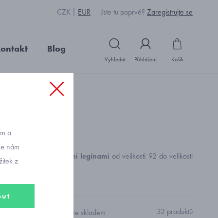
CZK
EUR
Jste tu poprvé?
Zaregistrujte se
ontakt
Blog
Vyhledat
Přihlášení
Košík
ům a
vše nám
, dívčí
tunika s krátkými legínami
od velikosti 92 do velikosti
itek z
out
32 produktů
Pouze skladem