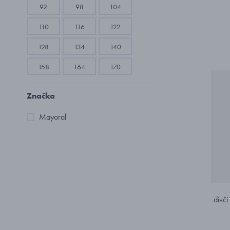
92
98
104
110
116
122
128
134
140
158
164
170
Značka
Mayoral
dívčí