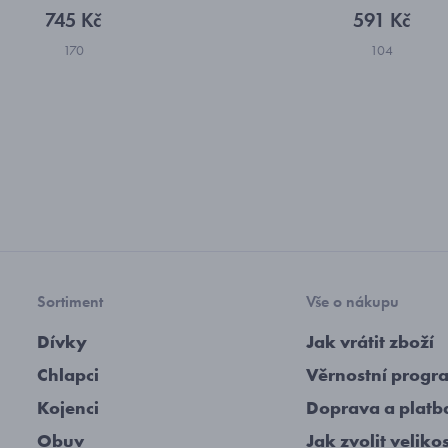
745 Kč
591 Kč
170
104
Sortiment
Vše o nákupu
Dívky
Jak vrátit zboží
Chlapci
Věrnostní progr
Kojenci
Doprava a platb
Obuv
Jak zvolit veliko