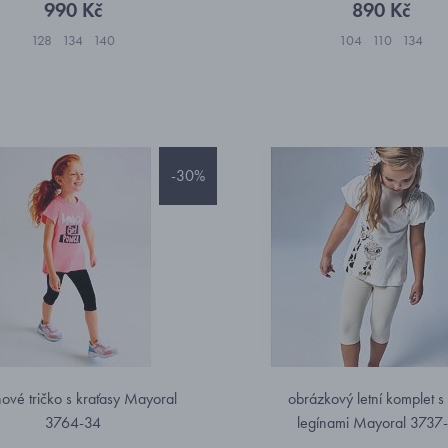
990 Kč
890 Kč
128
134
140
104
110
134
-30%
ové tričko s kraťasy Mayoral
obrázkový letní komplet 
3764-34
legínami Mayoral 3737