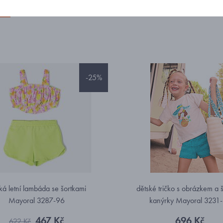
eme
Nejprodávanější
Od nejlevnějšího
Od nejdražšího
-25%
ká letní lambáda se šortkami
dětské tričko s obrázkem a š
Mayoral 3287-96
kanýrky Mayoral 3231
467 Kč
696 Kč
622 Kč