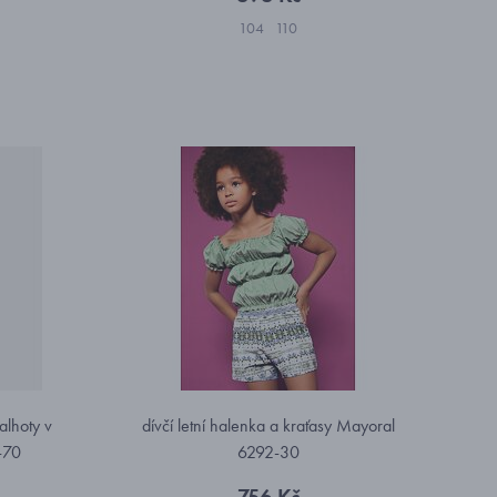
104
110
alhoty v
dívčí letní halenka a kraťasy Mayoral
-70
6292-30