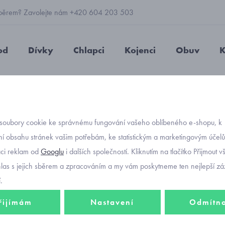
 výběrem? Zavolejte nám +420 604 203 503
od
Dívky
Chlapci
Kojenci
Obuv
K
 letní komplety
soubory cookie ke správnému fungování vašeho oblíbeného e-shopu, k
í obsahu stránek vašim potřebám, ke statistickým a marketingovým účel
aci reklam od
Googlu
i dalších společností. Kliknutím na tlačítko Přijmout 
ety
Mayoral v kombinacích: dívčí
tričko s kraťasy
,
tílko se šortkami
hlas s jejich sběrem a zpracováním a my vám poskytneme ten nejlepší záž
.
řijímám
Nastavení
Odmítn
e