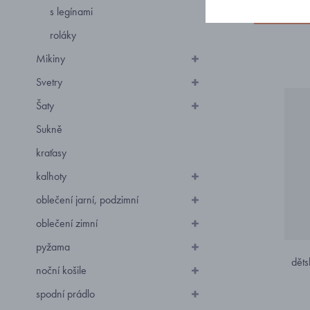
s legínami
Doporučuj
roláky
Mikiny
Svetry
Šaty
Sukně
kraťasy
kalhoty
oblečení jarní, podzimní
oblečení zimní
pyžama
děts
noční košile
spodní prádlo