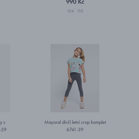
990 Kč
104
110
ty s
Mayoral dívčí letní crop komplet
-59
6741-39