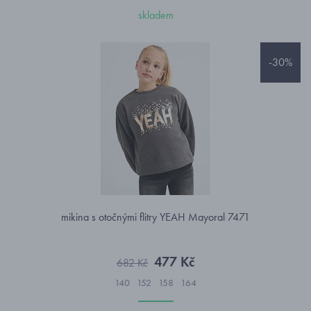
skladem
-30%
mikina s otočnými flitry YEAH Mayoral 7471
477 Kč
682 Kč
140
152
158
164