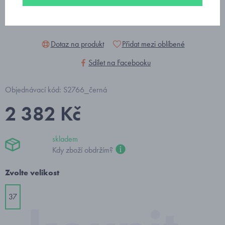
Dotaz na produkt
Přidat mezi oblíbené
Sdílet na Facebooku
Objednávací kód: S2766_černá
2 382 Kč
skladem
Kdy zboží obdržím?
Zvolte velikost
37