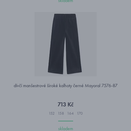
skladem
dívčí manšestrové široké kalhoty černé Mayoral 7576-87
713 Kč
152
158
164
170
skladem