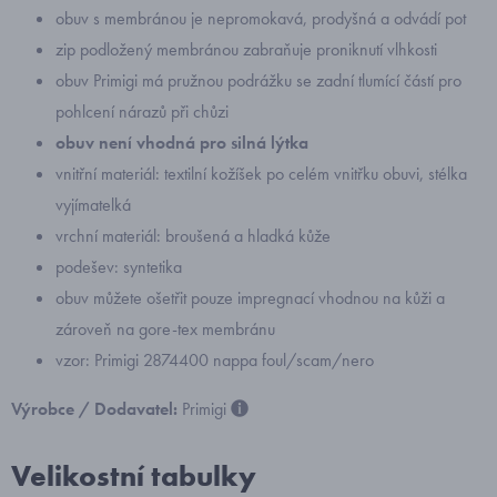
obuv s membránou je nepromokavá, prodyšná a odvádí pot
zip podložený membránou zabraňuje proniknutí vlhkosti
obuv Primigi má pružnou podrážku se zadní tlumící částí pro
pohlcení nárazů při chůzi
obuv není vhodná pro silná lýtka
vnitřní materiál: textilní kožíšek po celém vnitřku obuvi, stélka
vyjímatelká
vrchní materiál: broušená a hladká kůže
podešev: syntetika
obuv můžete ošetřit pouze impregnací vhodnou na kůži a
zároveň na gore-tex membránu
vzor: Primigi 2874400 nappa foul/scam/nero
Výrobce / Dodavatel:
Primigi
Velikostní tabulky