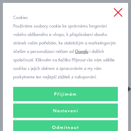
Cookies
Používáme soubory cookie ke správnému fungování
kozačky
vašeho oblíbeného e-shopu, k přizpůsobení obsahu
stránek vašim potřebám, ke statistickým a marketingovým
dívčí kozačky Primigi gore-
účelům a personalizaci reklam od
Googlu
i dalších
tex 2874400
společností. Kliknutím na tlačítko Přijmout vše nám udělíte
souhlas s jejich sběrem a zpracováním a my vám
poskytneme ten nejlepší zážitek z nakupování.
Přijímám
Nastavení
Odmítnout