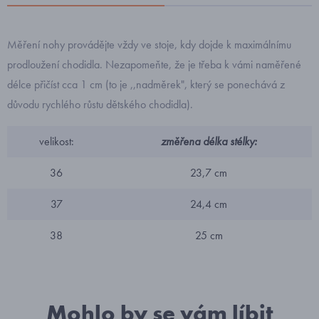
Měření nohy provádějte vždy ve stoje, kdy dojde k maximálnímu
prodloužení chodidla. Nezapomeňte, že je třeba k vámi naměřené
délce přičíst cca 1 cm (to je ,,nadměrek", který se ponechává z
důvodu rychlého růstu dětského chodidla).
velikost:
změřena délka stélky:
36
23,7 cm
37
24,4 cm
38
25 cm
Mohlo by se vám líbit